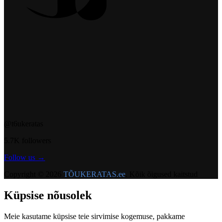
@t6ukeratas
5.7K followers
Follow us →
Copyright © 2026
TÕUKERATAS.ee
. Kõik õigused kaitstud
Küpsise nõusolek
Meie kasutame küpsise teie sirvimise kogemuse, pakkame