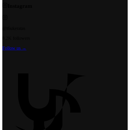
Instagram
@t6ukeratas
8.2K followers
Follow us →