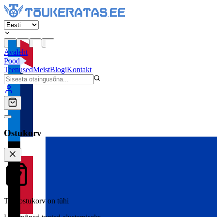
Avaleht
Pood
Teenused
Meist
Blogi
Kontakt
Ostukorv
Teie ostukorv on tühi