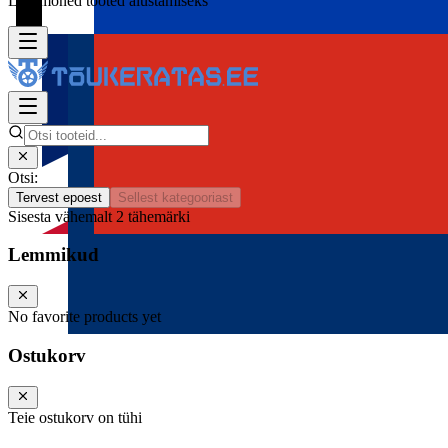
Lisa mõned tooted alustamiseks
Otsi:
Tervest epoest
Sellest kategooriast
Sisesta vähemalt 2 tähemärki
Lemmikud
No favorite products yet
Ostukorv
Teie ostukorv on tühi