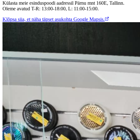
Külasta meie esinduspoodi aadressil Pärnu mnt 160E, Tallinn.
Oleme avatud T-R: 13:00-18:00, L: 11:00-15:00.
Klõpsa siia, et näha täpset asukohta Google Mapsis.