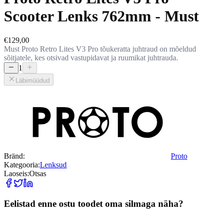
Scooter Lenks 762mm - Must
€129,00
Must Proto Retro Lites V3 Pro tõukeratta juhtraud on mõeldud
sõitjatele, kes otsivad vastupidavat ja ruumikat juhtrauda.
1
Läbimüüdud
Bränd:
Proto
Kategooria:
Lenksud
Laoseis:
Otsas
Eelistad enne ostu toodet oma silmaga näha?