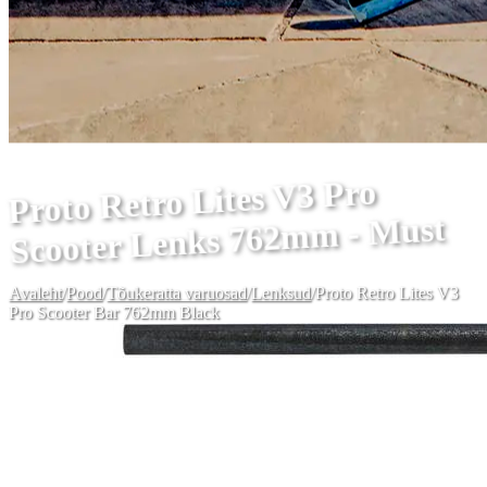
Proto Retro Lites V3 Pro
Scooter Lenks 762mm - Must
Avaleht
/
Pood
/
Tõukeratta varuosad
/
Lenksud
/
Proto Retro Lites V3
Pro Scooter Bar 762mm Black