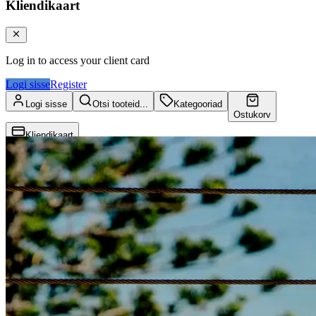
Kliendikaart
Log in to access your client card
Logi sisse
Register
Logi sisse
Otsi tooteid...
Kategooriad
Ostukorv
Kliendikaart