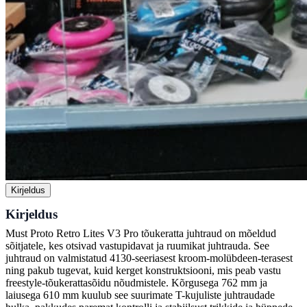
Kirjeldus
Kirjeldus
Must Proto Retro Lites V3 Pro tõukeratta juhtraud on mõeldud
sõitjatele, kes otsivad vastupidavat ja ruumikat juhtrauda. See
juhtraud on valmistatud 4130-seeriasest kroom-molübdeen-terasest
ning pakub tugevat, kuid kerget konstruktsiooni, mis peab vastu
freestyle-tõukerattasõidu nõudmistele. Kõrgusega 762 mm ja
laiusega 610 mm kuulub see suurimate T-kujuliste juhtraudade