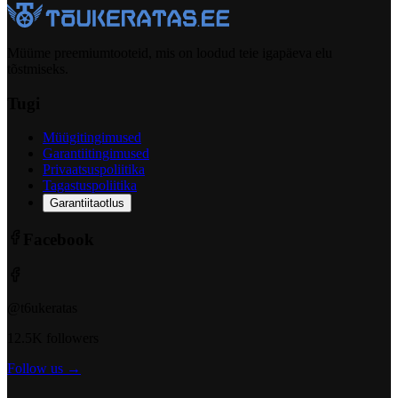
Müüme preemiumtooteid, mis on loodud teie igapäeva elu
tõstmiseks.
Tugi
Müügitingimused
Garantiitingimused
Privaatsuspoliitika
Tagastuspoliitika
Garantiitaotlus
Facebook
@t6ukeratas
12.5K followers
Follow us →