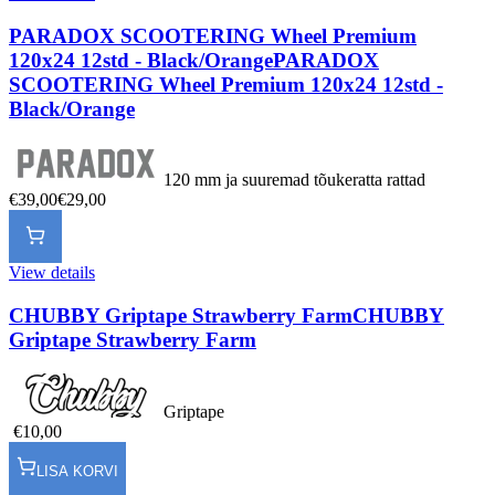
PARADOX SCOOTERING Wheel Premium
120x24 12std - Black/Orange
PARADOX
SCOOTERING Wheel Premium 120x24 12std -
Black/Orange
120 mm ja suuremad tõukeratta rattad
€39,00
€29,00
View details
CHUBBY Griptape Strawberry Farm
CHUBBY
Griptape Strawberry Farm
Griptape
€10,00
LISA KORVI