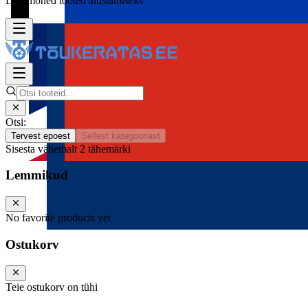
Lisa mõned tooted alustamiseks
Otsi:
Tervest epoest
Sellest kategooriast
Sisesta vähemalt 2 tähemärki
Lemmikud
No favorite products yet
Ostukorv
Teie ostukorv on tühi