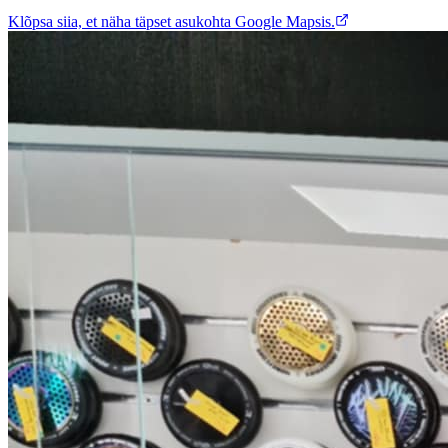
Klõpsa siia, et näha täpset asukohta Google Mapsis.