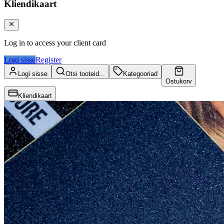
Kliendikaart
Log in to access your client card
Logi sisse
Register
Logi sisse
Otsi tooteid...
Kategooriad
Ostukorv
Kliendikaart