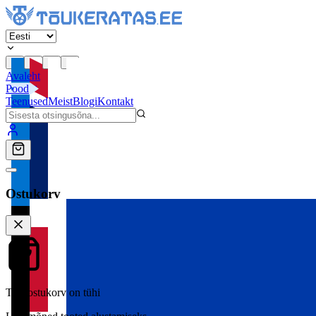
Avaleht
Pood
Teenused
Meist
Blogi
Kontakt
Ostukorv
Teie ostukorv on tühi