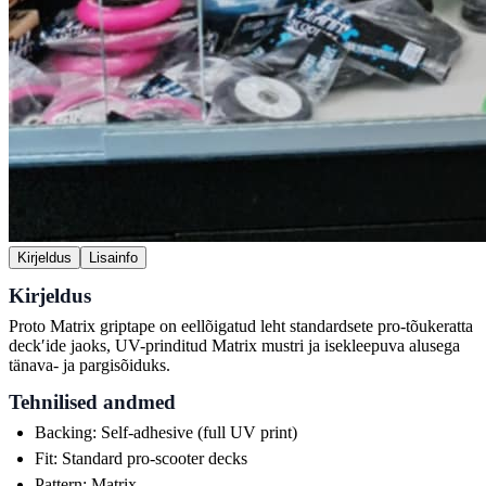
Kirjeldus
Lisainfo
Kirjeldus
Proto Matrix griptape on eellõigatud leht standardsete pro-tõukeratta
deckʹide jaoks, UV-prinditud Matrix mustri ja isekleepuva alusega
tänava- ja pargisõiduks.
Tehnilised andmed
Backing: Self-adhesive (full UV print)
Fit: Standard pro-scooter decks
Pattern: Matrix