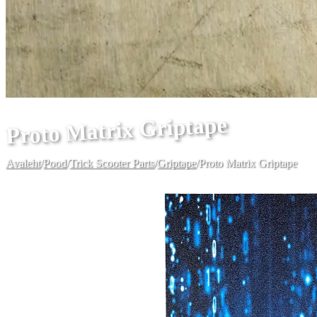
Proto Matrix Griptape
Avaleht
/
Pood
/
Trick Scooter Parts
/
Griptape
/
Proto Matrix Griptape