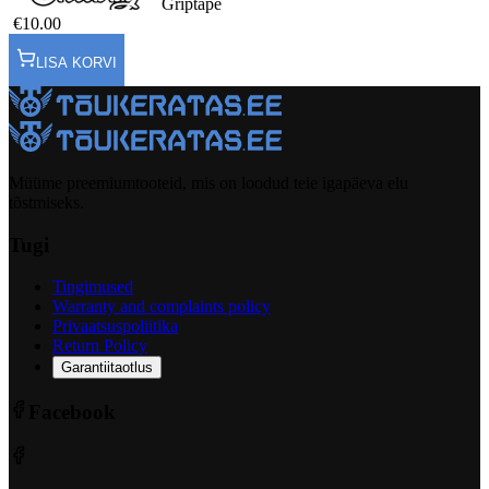
Griptape
€10.00
LISA KORVI
Müüme preemiumtooteid, mis on loodud teie igapäeva elu
tõstmiseks.
Tugi
Tingimused
Warranty and complaints policy
Privaatsuspoliitika
Return Policy
Garantiitaotlus
Facebook