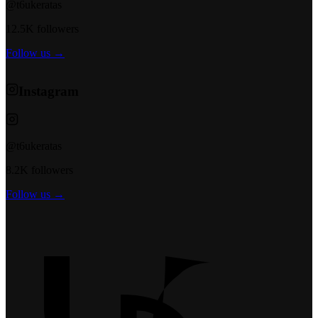
@t6ukeratas
12.5K followers
Follow us →
Instagram
@t6ukeratas
8.2K followers
Follow us →