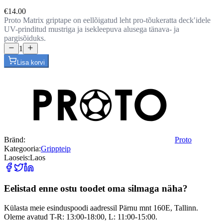
€14.00
Proto Matrix griptape on eellõigatud leht pro-tõukeratta deckʹidele
UV-prinditud mustriga ja isekleepuva alusega tänava- ja
pargisõiduks.
1
Lisa korvi
Bränd:
Proto
Kategooria:
Grippteip
Laoseis:
Laos
Eelistad enne ostu toodet oma silmaga näha?
Külasta meie esinduspoodi aadressil Pärnu mnt 160E, Tallinn.
Oleme avatud T-R: 13:00-18:00, L: 11:00-15:00.