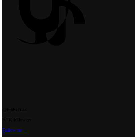
@t6ukeratas
5.7K followers
Follow us →