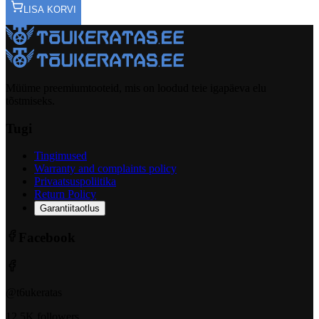
LISA KORVI
Müüme preemiumtooteid, mis on loodud teie igapäeva elu
tõstmiseks.
Tugi
Tingimused
Warranty and complaints policy
Privaatsuspoliitika
Return Policy
Garantiitaotlus
Facebook
@t6ukeratas
12.5K followers