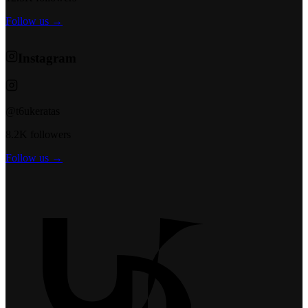
Follow us →
Instagram
@t6ukeratas
8.2K followers
Follow us →