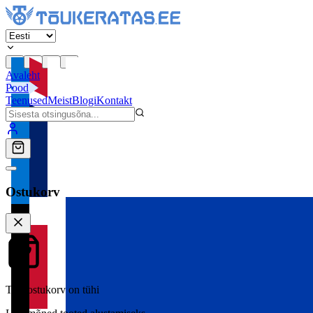
Avaleht
Pood
Teenused
Meist
Blogi
Kontakt
Ostukorv
Teie ostukorv on tühi