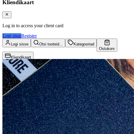
Kliendikaart
Log in to access your client card
Logi sisse
Register
Logi sisse
Otsi tooteid...
Kategooriad
Ostukorv
Kliendikaart