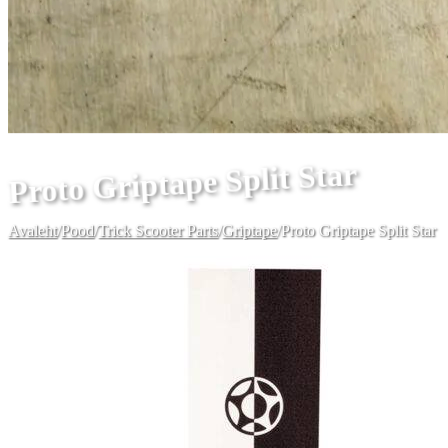
Proto Griptape Split Star
Avaleht
/
Pood
/
Trick Scooter Parts
/
Griptape
/
Proto Griptape Split Star