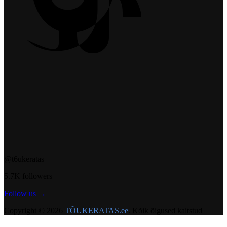
@t6ukeratas
5.7K followers
Follow us →
Copyright © 2026
TÕUKERATAS.ee
. Kõik õigused kaitstud