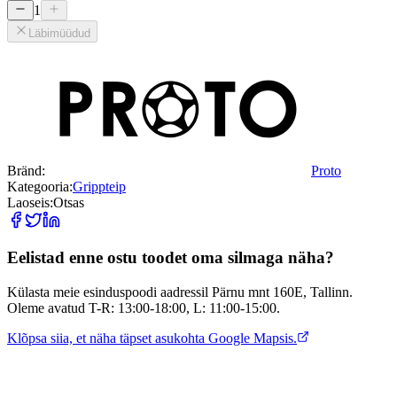
1
Läbimüüdud
Bränd:
Proto
Kategooria:
Grippteip
Laoseis:
Otsas
Eelistad enne ostu toodet oma silmaga näha?
Külasta meie esinduspoodi aadressil Pärnu mnt 160E, Tallinn.
Oleme avatud T-R: 13:00-18:00, L: 11:00-15:00.
Klõpsa siia, et näha täpset asukohta Google Mapsis.