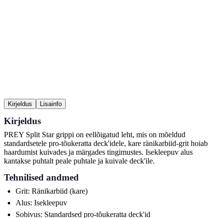
Kirjeldus
Lisainfo
Kirjeldus
PREY Split Star grippi on eellõigatud leht, mis on mõeldud
standardsetele pro-tõukeratta deck'idele, kare ränikarbiid-grit hoiab
haardumist kuivades ja märgades tingimustes. Isekleepuv alus
kantakse puhtalt peale puhtale ja kuivale deck'ile.
Tehnilised andmed
Grit: Ränikarbiid (kare)
Alus: Isekleepuv
Sobivus: Standardsed pro-tõukeratta deck'id