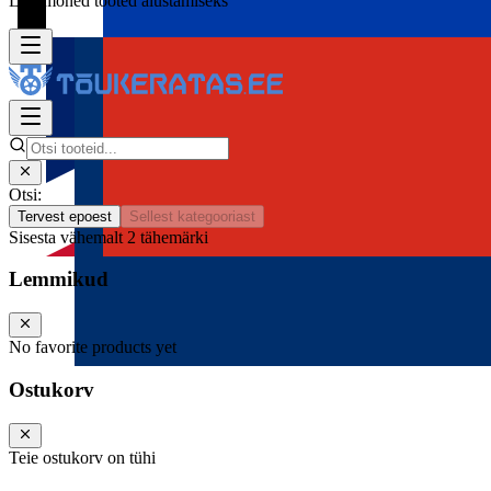
Lisa mõned tooted alustamiseks
Otsi:
Tervest epoest
Sellest kategooriast
Sisesta vähemalt 2 tähemärki
Lemmikud
No favorite products yet
Ostukorv
Teie ostukorv on tühi