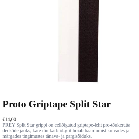
Proto Griptape Split Star
€14,00
PREY Split Star grippi on eellõigatud griptape-leht pro-tõukeratta
deck'ide jaoks, kare ränikarbiid-grit hoiab haardumist kuivades ja
märgades tingimustes tänava- ja pargisõiduks.