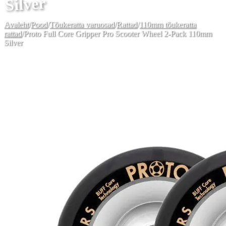
Silver
Avaleht
/
Pood
/
Tõukeratta varuosad
/
Rattad
/
110mm tõukeratta
rattad
/
Proto Full Core Gripper Pro Scooter Wheel 2-Pack 110mm
Silver