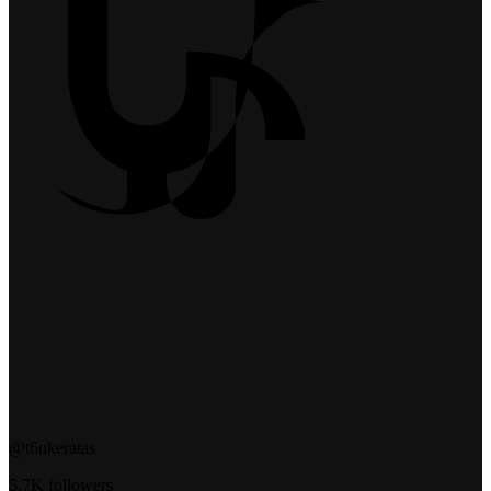
@t6ukeratas
5.7K followers