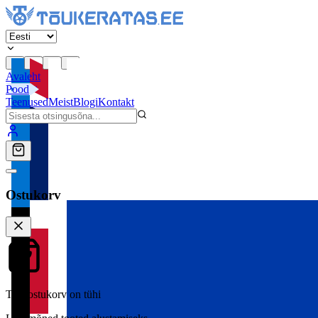
Avaleht
Pood
Teenused
Meist
Blogi
Kontakt
Ostukorv
Teie ostukorv on tühi