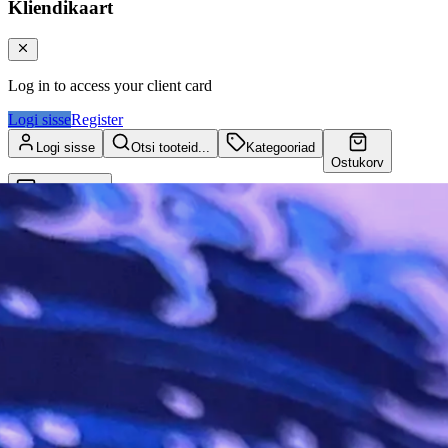
Kliendikaart
Log in to access your client card
Logi sisse
Register
Logi sisse
Otsi tooteid...
Kategooriad
Ostukorv
Kliendikaart