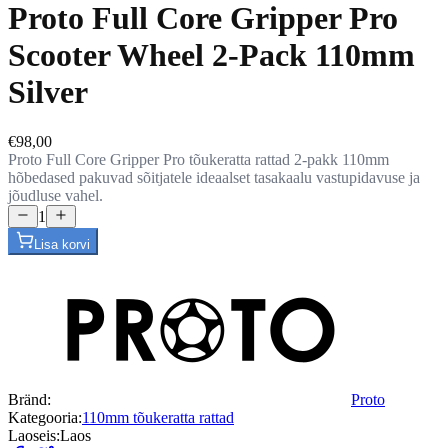
Proto Full Core Gripper Pro
Scooter Wheel 2-Pack 110mm
Silver
€98,00
Proto Full Core Gripper Pro tõukeratta rattad 2-pakk 110mm
hõbedased pakuvad sõitjatele ideaalset tasakaalu vastupidavuse ja
jõudluse vahel.
1
Lisa korvi
Bränd:
Proto
Kategooria:
110mm tõukeratta rattad
Laoseis:
Laos