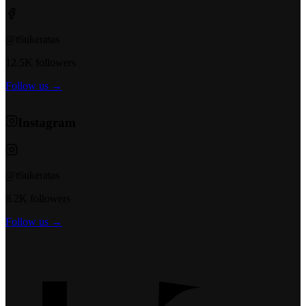
@t6ukeratas
12.5K followers
Follow us →
Instagram
@t6ukeratas
8.2K followers
Follow us →