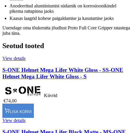
Anodeeritud alumiiniumist südamik on korrosioonikindel
pikema rattapinna jaoks
Kaasas laagrid kohese paigaldamise ja kasutamise jaoks
Uuendage oma tõukeratta jõudlust Proto Full Core Gripper ratastega
juba täna.
Seotud tooted
View details
S-ONE Helmet Mega Lifer White Gloss - S
S-ONE
Helmet Mega Lifer White Gloss - S
Kiivrid
€74,00
LISA KORVI
View details
S-ONE Helmet Mega Lifer Black Matte - M
S-ONE