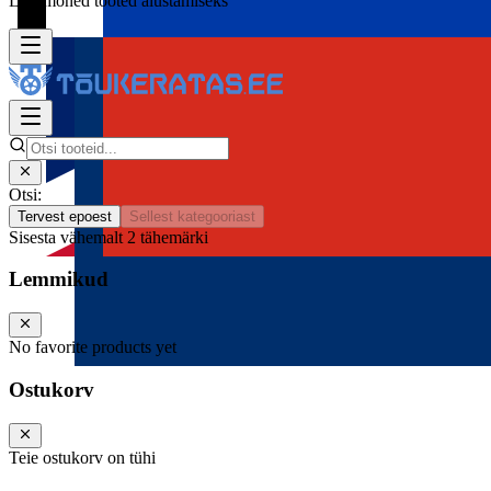
Lisa mõned tooted alustamiseks
Otsi:
Tervest epoest
Sellest kategooriast
Sisesta vähemalt 2 tähemärki
Lemmikud
No favorite products yet
Ostukorv
Teie ostukorv on tühi