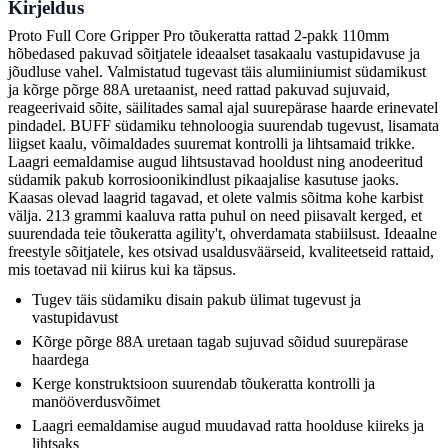
Kirjeldus
Proto Full Core Gripper Pro tõukeratta rattad 2-pakk 110mm
hõbedased pakuvad sõitjatele ideaalset tasakaalu vastupidavuse ja
jõudluse vahel. Valmistatud tugevast täis alumiiniumist südamikust
ja kõrge põrge 88A uretaanist, need rattad pakuvad sujuvaid,
reageerivaid sõite, säilitades samal ajal suurepärase haarde erinevatel
pindadel. BUFF südamiku tehnoloogia suurendab tugevust, lisamata
liigset kaalu, võimaldades suuremat kontrolli ja lihtsamaid trikke.
Laagri eemaldamise augud lihtsustavad hooldust ning anodeeritud
südamik pakub korrosioonikindlust pikaajalise kasutuse jaoks.
Kaasas olevad laagrid tagavad, et olete valmis sõitma kohe karbist
välja. 213 grammi kaaluva ratta puhul on need piisavalt kerged, et
suurendada teie tõukeratta agility't, ohverdamata stabiilsust. Ideaalne
freestyle sõitjatele, kes otsivad usaldusväärseid, kvaliteetseid rattaid,
mis toetavad nii kiirus kui ka täpsus.
Tugev täis südamiku disain pakub ülimat tugevust ja
vastupidavust
Kõrge põrge 88A uretaan tagab sujuvad sõidud suurepärase
haardega
Kerge konstruktsioon suurendab tõukeratta kontrolli ja
manööverdusvõimet
Laagri eemaldamise augud muudavad ratta hoolduse kiireks ja
lihtsaks