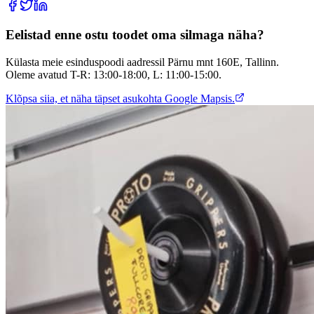
Eelistad enne ostu toodet oma silmaga näha?
Külasta meie esinduspoodi aadressil Pärnu mnt 160E, Tallinn.
Oleme avatud T-R: 13:00-18:00, L: 11:00-15:00.
Klõpsa siia, et näha täpset asukohta Google Mapsis.