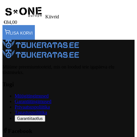
Kiivrid
€84,00
LISA KORVI
Müüme preemiumtooteid, mis on loodud teie igapäeva elu
tõstmiseks.
Tugi
Müügitingimused
Garantiitingimused
Privaatsuspoliitika
Tagastuspoliitika
Garantiitaotlus
Facebook