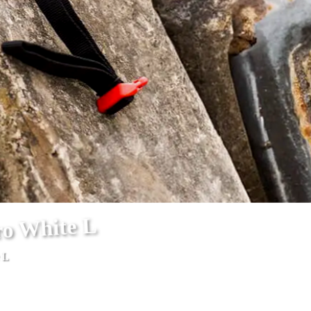
ro White L
 L