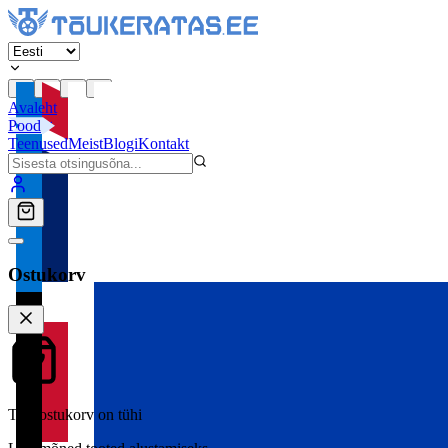
Avaleht
Pood
Teenused
Meist
Blogi
Kontakt
Ostukorv
Teie ostukorv on tühi