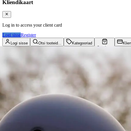
Kliendikaart
Log in to access your client card
Logi sisse
Register
Logi sisse
Otsi tooteid...
Kategooriad
Klie
Ostukorv