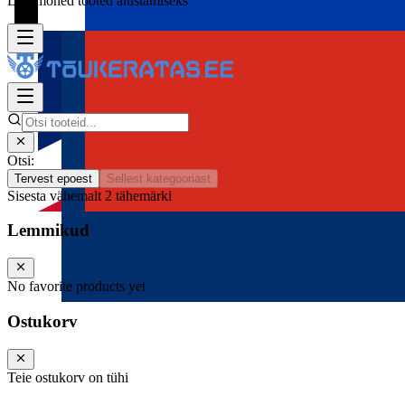
Lisa mõned tooted alustamiseks
Otsi:
Tervest epoest
Sellest kategooriast
Sisesta vähemalt 2 tähemärki
Lemmikud
No favorite products yet
Ostukorv
Teie ostukorv on tühi