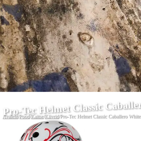
Pro-Tec Helmet Classic Caballe
Avaleht
/
Pood
/
Kaitse
/
Kiivrid
/
Pro-Tec Helmet Classic Caballero White