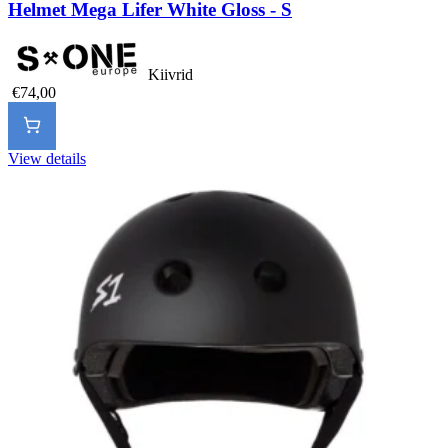
Helmet Mega Lifer White Gloss - S
Kiivrid
€74,00
View details