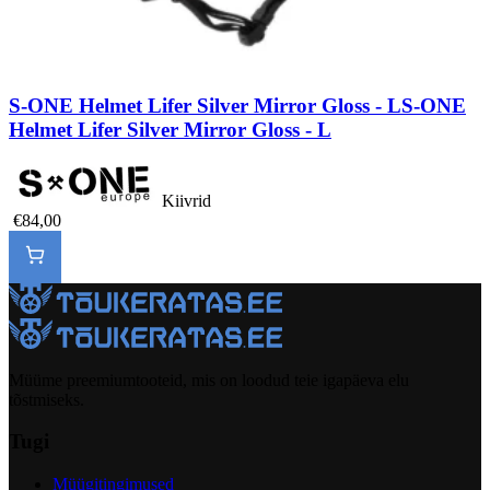
S-ONE Helmet Lifer Silver Mirror Gloss - L
S-ONE
Helmet Lifer Silver Mirror Gloss - L
Kiivrid
€84,00
Müüme preemiumtooteid, mis on loodud teie igapäeva elu
tõstmiseks.
Tugi
Müügitingimused