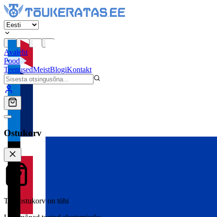
Avaleht
Pood
Teenused
Meist
Blogi
Kontakt
Ostukorv
Teie ostukorv on tühi