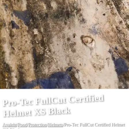
Pro-Tec FullCut Certified
Helmet XS Black
Avaleht
/
Pood
/
Protection
/
Helmets
/
Pro-Tec FullCut Certified Helmet