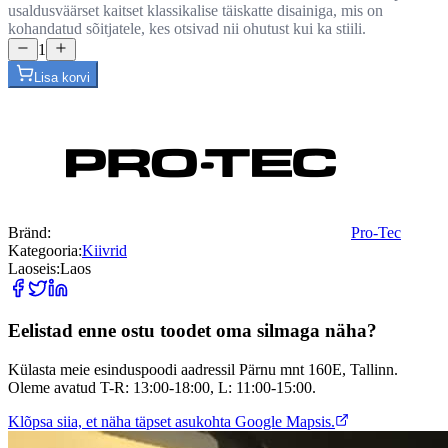
usaldusväärset kaitset klassikalise täiskatte disainiga, mis on
kohandatud sõitjatele, kes otsivad nii ohutust kui ka stiili.
1
Lisa korvi
Bränd
:
Pro-Tec
Kategooria
:
Kiivrid
Laoseis
:
Laos
Eelistad enne ostu toodet oma silmaga näha?
Külasta meie esinduspoodi aadressil Pärnu mnt 160E, Tallinn.
Oleme avatud T-R: 13:00-18:00, L: 11:00-15:00.
Klõpsa siia, et näha täpset asukohta Google Mapsis.