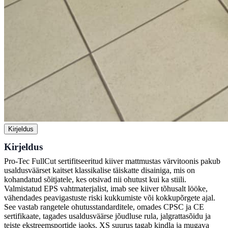
Kirjeldus
Kirjeldus
Pro-Tec FullCut sertifitseeritud kiiver mattmustas värvitoonis pakub
usaldusväärset kaitset klassikalise täiskatte disainiga, mis on
kohandatud sõitjatele, kes otsivad nii ohutust kui ka stiili.
Valmistatud EPS vahtmaterjalist, imab see kiiver tõhusalt lööke,
vähendades peavigastuste riski kukkumiste või kokkupõrgete ajal.
See vastab rangetele ohutusstandarditele, omades CPSC ja CE
sertifikaate, tagades usaldusväärse jõudluse rula, jalgrattasõidu ja
teiste ekstreemsportide jaoks. XS suurus tagab kindla ja mugava