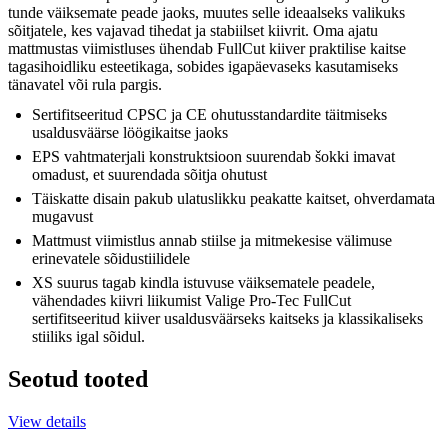
tunde väiksemate peade jaoks, muutes selle ideaalseks valikuks
sõitjatele, kes vajavad tihedat ja stabiilset kiivrit. Oma ajatu
mattmustas viimistluses ühendab FullCut kiiver praktilise kaitse
tagasihoidliku esteetikaga, sobides igapäevaseks kasutamiseks
tänavatel või rula pargis.
Sertifitseeritud CPSC ja CE ohutusstandardite täitmiseks
usaldusväärse löögikaitse jaoks
EPS vahtmaterjali konstruktsioon suurendab šokki imavat
omadust, et suurendada sõitja ohutust
Täiskatte disain pakub ulatuslikku peakatte kaitset, ohverdamata
mugavust
Mattmust viimistlus annab stiilse ja mitmekesise välimuse
erinevatele sõidustiilidele
XS suurus tagab kindla istuvuse väiksematele peadele,
vähendades kiivri liikumist Valige Pro-Tec FullCut
sertifitseeritud kiiver usaldusväärseks kaitseks ja klassikaliseks
stiiliks igal sõidul.
Seotud tooted
View details