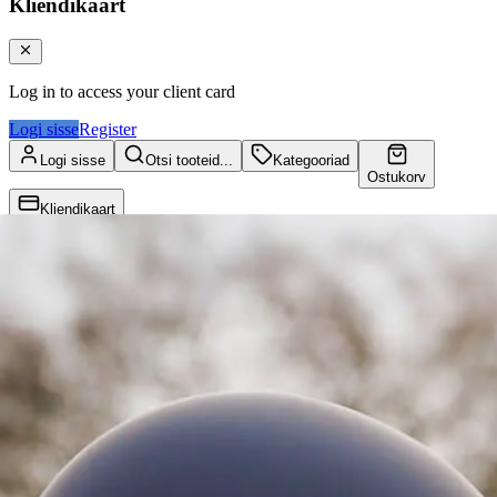
Kliendikaart
Log in to access your client card
Logi sisse
Register
Logi sisse
Otsi tooteid...
Kategooriad
Ostukorv
Kliendikaart