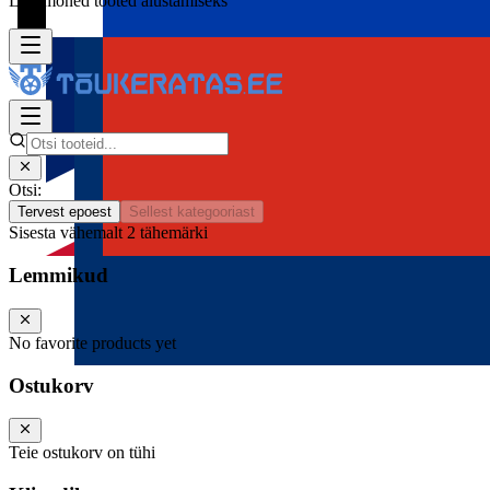
Lisa mõned tooted alustamiseks
Otsi:
Tervest epoest
Sellest kategooriast
Sisesta vähemalt 2 tähemärki
Lemmikud
No favorite products yet
Ostukorv
Teie ostukorv on tühi