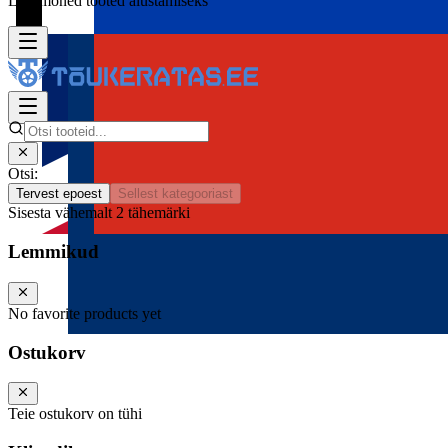
Lisa mõned tooted alustamiseks
Otsi:
Tervest epoest
Sellest kategooriast
Sisesta vähemalt 2 tähemärki
Lemmikud
No favorite products yet
Ostukorv
Teie ostukorv on tühi