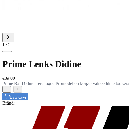
1
/
2
Prime Lenks Didine
€89,00
Prime Bar Didine Terchague Promodel on kõrgekvaliteediline tõukeratta
1
Lisa korvi
Bränd
: