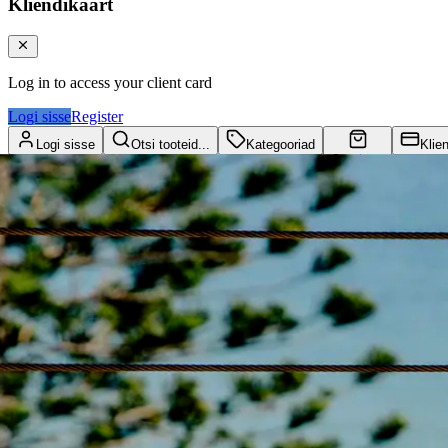
Kliendikaart
Log in to access your client card
Logi sisse
Register
Logi sisse
Otsi tooteid...
Kategooriad
Klie
Ostukorv