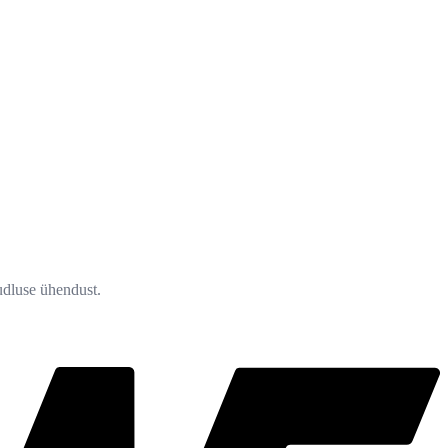
õudluse ühendust.