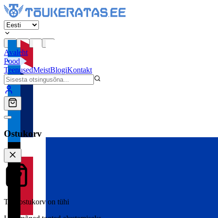
Avaleht
Pood
Teenused
Meist
Blogi
Kontakt
Ostukorv
Teie ostukorv on tühi