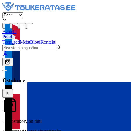
Avaleht
Pood
Teenused
Meist
Blogi
Kontakt
Ostukorv
Teie ostukorv on tühi