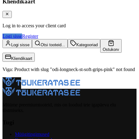
Kliendikaart
Log in to access your client card
Logi sisse
Register
Logi sisse
Otsi tooteid...
Kategooriad
Ostukorv
Kliendikaart
Viga
:
Product with slug "odi-longneck-st-soft-grips-pink" not found
Müüme preemiumtooteid, mis on loodud teie igapäeva elu
tõstmiseks.
Tugi
Müügitingimused