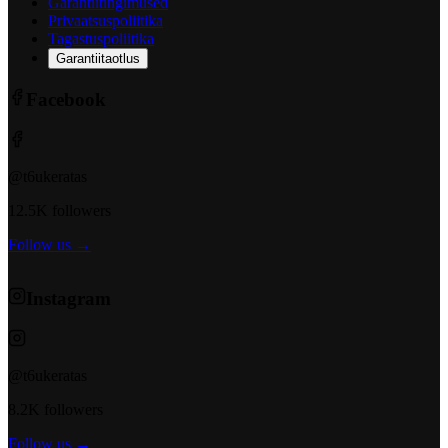
Garantiitingimused
Privaatsuspoliitika
Tagastuspoliitika
Garantiitaotlus
Facebook
@t6ukeratas
12.5K followers
Follow us →
Instagram
@t6ukeratas
8.2K followers
Follow us →