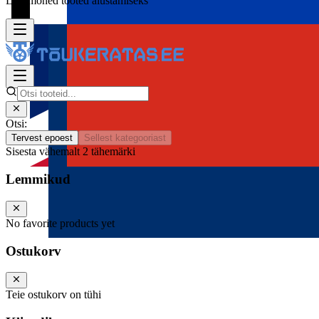
Lisa mõned tooted alustamiseks
Otsi:
Tervest epoest
Sellest kategooriast
Sisesta vähemalt 2 tähemärki
Lemmikud
No favorite products yet
Ostukorv
Teie ostukorv on tühi