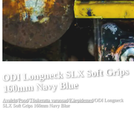
ODI Longneck SLX Soft Grips
160mm Navy Blue
Avaleht
/
Pood
/
Tõukeratta varuosad
/
Käepidemed
/
ODI Longneck
SLX Soft Grips 160mm Navy Blue