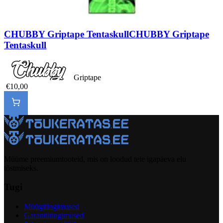
CHUBBY Griptape Tentaskull
CHUBBY Griptape
Tentaskull
Griptape
€10,00
Müüme preemiumtooteid, mis on loodud teie igapäeva elu
tõstmiseks.
Tugi
Müügitingimused
Garantiitingimused