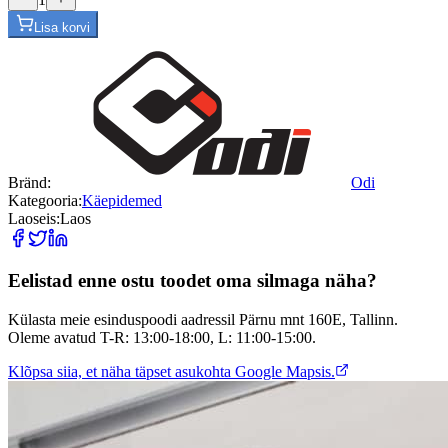
Lisa korvi
Bränd
:
Odi
Kategooria
:
Käepidemed
Laoseis
:
Laos
Eelistad enne ostu toodet oma silmaga näha?
Külasta meie esinduspoodi aadressil Pärnu mnt 160E, Tallinn.
Oleme avatud T-R: 13:00-18:00, L: 11:00-15:00.
Klõpsa siia, et näha täpset asukohta Google Mapsis.