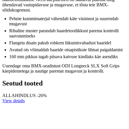
ühendavad vastupidavuse ja mugavuse, et tõsta teie BMX-
sõidukogemust.
Pehme kummimaterjal vähendab käte väsimust ja suurendab
mugavust
Ribaline muster parandab haardetootlikkust parema kontrolli
saavutamiseks
Flangeta disain pakub rohkem liikumisvabadust baaridel
Avatud ots võimaldab baaride otsapistikute lihtsat paigaldamist
160 mm pikkus tagab piisava katvuse kindlaks käe asendiks
Uuendage oma BMX-seadistust ODI Longneck SLX Soft Grips
käepidemetega ja nautige paremat mugavust ja kontrolli.
Seotud tooted
ALLAHINDLUS -26%
View details