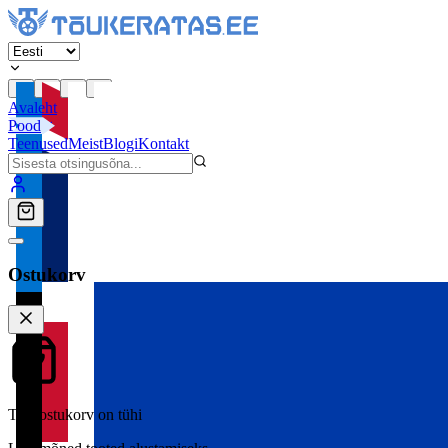
Avaleht
Pood
Teenused
Meist
Blogi
Kontakt
Ostukorv
Teie ostukorv on tühi