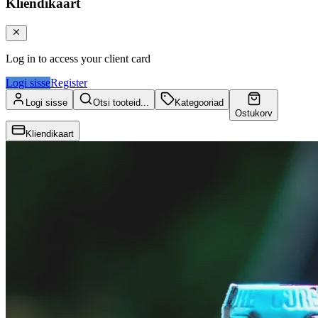
Kliendikaart
Log in to access your client card
Logi sisse
Register
Logi sisse
Otsi tooteid...
Kategooriad
Ostukorv
Kliendikaart