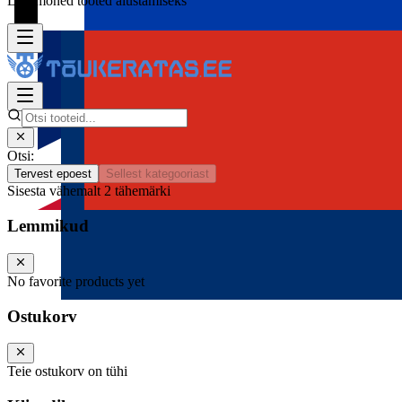
Lisa mõned tooted alustamiseks
Otsi:
Tervest epoest
Sellest kategooriast
Sisesta vähemalt 2 tähemärki
Lemmikud
No favorite products yet
Ostukorv
Teie ostukorv on tühi