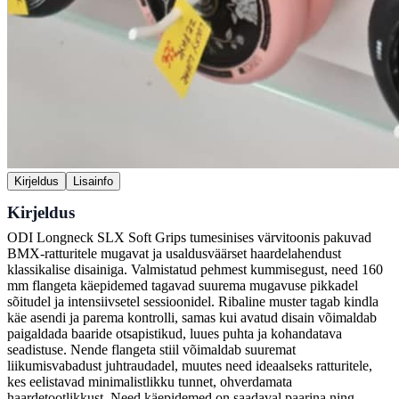
Kirjeldus
Lisainfo
Kirjeldus
ODI Longneck SLX Soft Grips tumesinises värvitoonis pakuvad
BMX-ratturitele mugavat ja usaldusväärset haardelahendust
klassikalise disainiga. Valmistatud pehmest kummisegust, need 160
mm flangeta käepidemed tagavad suurema mugavuse pikkadel
sõitudel ja intensiivsetel sessioonidel. Ribaline muster tagab kindla
käe asendi ja parema kontrolli, samas kui avatud disain võimaldab
paigaldada baaride otsapistikud, luues puhta ja kohandatava
seadistuse. Nende flangeta stiil võimaldab suuremat
liikumisvabadust juhtraudadel, muutes need ideaalseks ratturitele,
kes eelistavad minimalistlikku tunnet, ohverdamata
haardetootlikkust. Need käepidemed on saadaval paarina ning