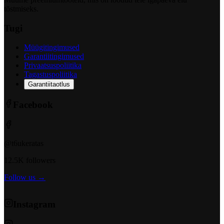
tõstmiseks.
Tugi
Müügitingimused
Garantiitingimused
Privaatsuspoliitika
Tagastuspoliitika
Garantiitaotlus
Facebook
@t6ukeratas
12.5K followers
Follow us →
Instagram