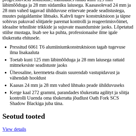
läbimõõduga ja 28 mm südamiku laiusega. Kaasasolevad 24 mm ja
28 mm vahed tagavad ühilduvuse erinevate peade seadistustega,
muutes paigaldamise lihtsaks. Kahvli tugev konstruktsioon ja täpne
sobivus pakuvad sõitjatele paremat kontrolli ja reageerimisvõimet,
ideaalne tehniliste trikkide ja sujuvate maandumiste jaoks. Lõpetatud
stiilse mustaga, lisab see ka puhta, professionaalse ilme igale
tõukeratta ehitusele.
Pressitud 6061 T6 alumiiniumkonstruktsioon tagab tugevuse
ilma lisakaaluta
Toetab kuni 125 mm läbimõõduga ja 28 mm laiusega rattaid
mitmekesiste seadistuste jaoks
Üheosaline, keermeteta disain suurendab vastupidavust ja
vähendab hooldust
Kaasas 24 mm ja 28 mm vahed lihtsaks peade ühilduvuseks
Kerge kaal 272 grammi, parandades tõukeratta agilityt ja sõitja
kontrolli Uuenda oma tõukeratta jõudlust Oath Fork SCS
Shadow Blackiga juba täna.
Seotud tooted
View details