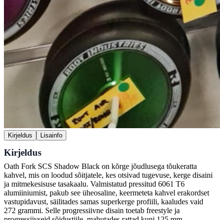
Kirjeldus
Lisainfo
Kirjeldus
Oath Fork SCS Shadow Black on kõrge jõudlusega tõukeratta
kahvel, mis on loodud sõitjatele, kes otsivad tugevuse, kerge disaini
ja mitmekesisuse tasakaalu. Valmistatud pressitud 6061 T6
alumiiniumist, pakub see üheosaline, keermeteta kahvel erakordset
vastupidavust, säilitades samas superkerge profiili, kaaludes vaid
272 grammi. Selle progressiivne disain toetab freestyle ja
progressiivseid sõidustiile, mahutades rattad kuni 125 mm