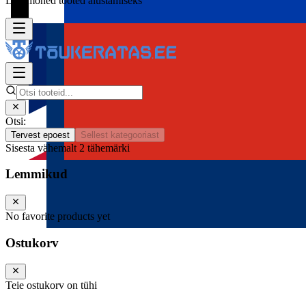
Lisa mõned tooted alustamiseks
Otsi:
Tervest epoest
Sellest kategooriast
Sisesta vähemalt 2 tähemärki
Lemmikud
No favorite products yet
Ostukorv
Teie ostukorv on tühi