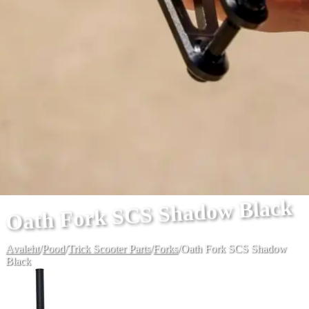
Oath Fork SCS Shadow Black
Avaleht
/
Pood
/
Trick Scooter Parts
/
Forks
/
Oath Fork SCS Shadow
Black