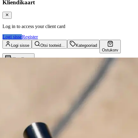
Kliendikaart
Log in to access your client card
Logi sisse
Register
Logi sisse
Otsi tooteid...
Kategooriad
Ostukorv
Kliendikaart