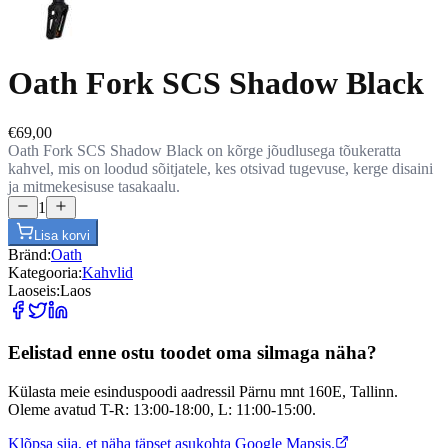
Oath Fork SCS Shadow Black
€69,00
Oath Fork SCS Shadow Black on kõrge jõudlusega tõukeratta
kahvel, mis on loodud sõitjatele, kes otsivad tugevuse, kerge disaini
ja mitmekesisuse tasakaalu.
1
Lisa korvi
Bränd:
Oath
Kategooria:
Kahvlid
Laoseis:
Laos
Eelistad enne ostu toodet oma silmaga näha?
Külasta meie esinduspoodi aadressil Pärnu mnt 160E, Tallinn.
Oleme avatud T-R: 13:00-18:00, L: 11:00-15:00.
Klõpsa siia, et näha täpset asukohta Google Mapsis.