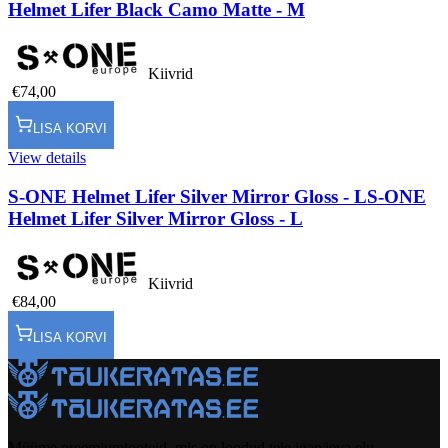
Helmet Lifer Black Camo Matte - M
Kiivrid
€74,00
LISA KORVI
View details
S-ONE Helmet Lifer Silver Mirror Gloss - L
S-ONE
Helmet Lifer Silver Mirror Gloss - L
Kiivrid
€84,00
LISA KORVI
Müüme preemiumtooteid, mis on loodud teie igapäeva elu