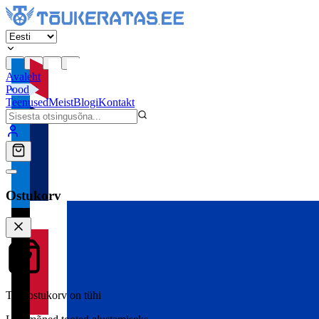
Avaleht
Pood
Teenused
Meist
Blogi
Kontakt
Ostukorv
Teie ostukorv on tühi