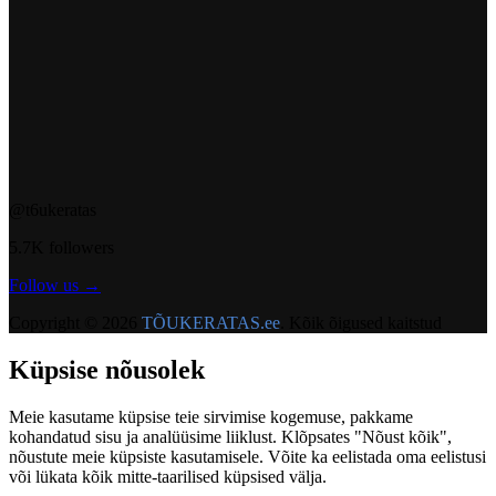
@t6ukeratas
5.7K followers
Follow us →
Copyright © 2026
TÕUKERATAS.ee
. Kõik õigused kaitstud
Küpsise nõusolek
Meie kasutame küpsise teie sirvimise kogemuse, pakkame
kohandatud sisu ja analüüsime liiklust. Klõpsates "Nõust kõik",
nõustute meie küpsiste kasutamisele. Võite ka eelistada oma eelistusi
või lükata kõik mitte-taarilised küpsised välja.