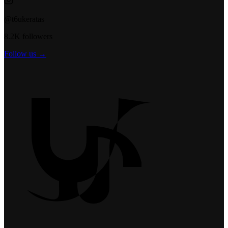
@t6ukeratas
8.2K followers
Follow us →