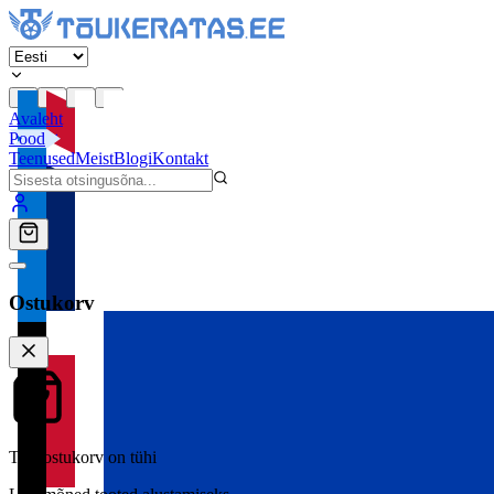
Avaleht
Pood
Teenused
Meist
Blogi
Kontakt
Ostukorv
Teie ostukorv on tühi