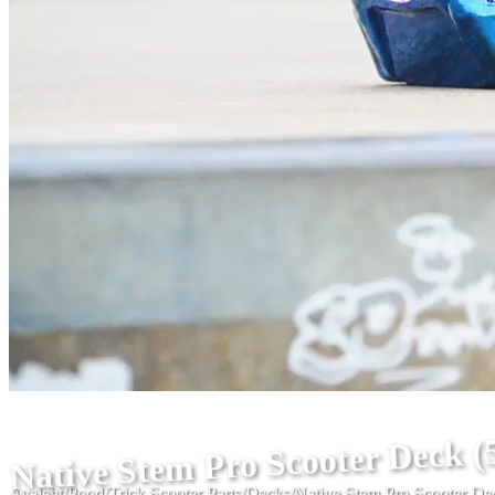
Native Stem Pro Scooter Deck 
Avaleht
/
Pood
/
Trick Scooter Parts
/
Decks
/
Native Stem Pro Scooter D