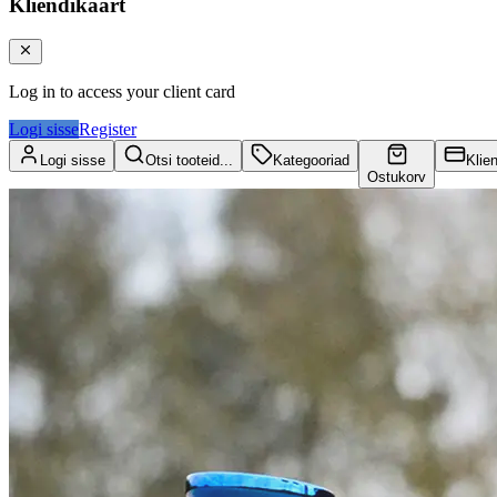
Kliendikaart
Log in to access your client card
Logi sisse
Register
Logi sisse
Otsi tooteid...
Kategooriad
Klie
Ostukorv