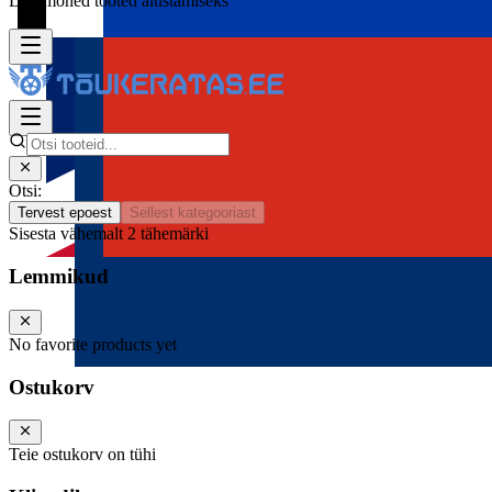
Lisa mõned tooted alustamiseks
Otsi:
Tervest epoest
Sellest kategooriast
Sisesta vähemalt 2 tähemärki
Lemmikud
No favorite products yet
Ostukorv
Teie ostukorv on tühi