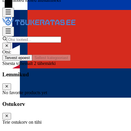
Lisa mõned tooted alustamiseks
Otsi:
Tervest epoest
Sellest kategooriast
Sisesta vähemalt 2 tähemärki
Lemmikud
No favorite products yet
Ostukorv
Teie ostukorv on tühi