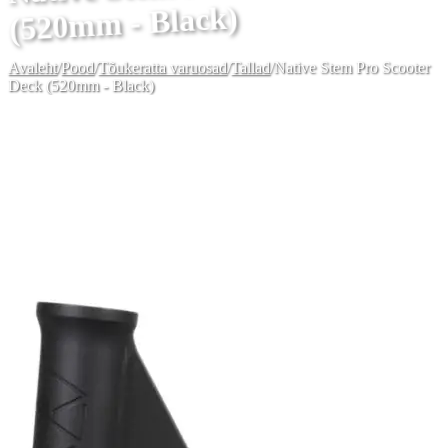
(520mm - Black)
Avaleht
/
Pood
/
Tõukeratta varuosad
/
Tallad
/
Native Stem Pro Scooter
Deck (520mm - Black)