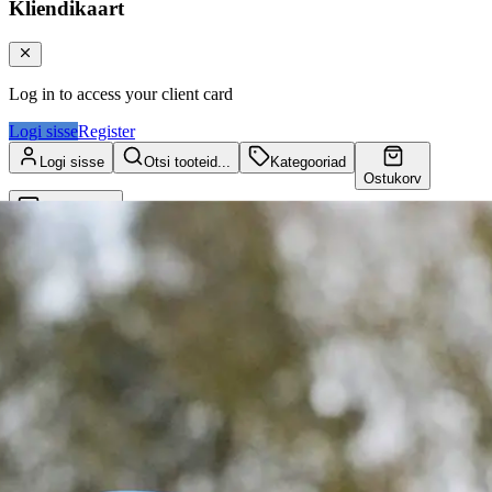
Kliendikaart
Log in to access your client card
Logi sisse
Register
Logi sisse
Otsi tooteid...
Kategooriad
Ostukorv
Kliendikaart