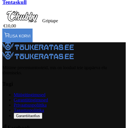
Tentaskull
Griptape
€10,00
LISA KORVI
Müüme preemiumtooteid, mis on loodud teie igapäeva elu
tõstmiseks.
Tugi
Müügitingimused
Garantiitingimused
Privaatsuspoliitika
Tagastuspoliitika
Garantiitaotlus
Facebook