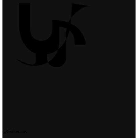
@t6ukeratas