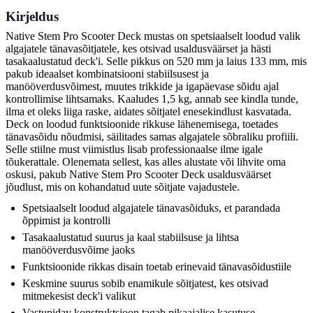
Kirjeldus
Native Stem Pro Scooter Deck mustas on spetsiaalselt loodud valik
algajatele tänavasõitjatele, kes otsivad usaldusväärset ja hästi
tasakaalustatud deck'i. Selle pikkus on 520 mm ja laius 133 mm, mis
pakub ideaalset kombinatsiooni stabiilsusest ja
manööverdusvõimest, muutes trikkide ja igapäevase sõidu ajal
kontrollimise lihtsamaks. Kaaludes 1,5 kg, annab see kindla tunde,
ilma et oleks liiga raske, aidates sõitjatel enesekindlust kasvatada.
Deck on loodud funktsioonide rikkuse lähenemisega, toetades
tänavasõidu nõudmisi, säilitades samas algajatele sõbraliku profiili.
Selle stiilne must viimistlus lisab professionaalse ilme igale
tõukerattale. Olenemata sellest, kas alles alustate või lihvite oma
oskusi, pakub Native Stem Pro Scooter Deck usaldusväärset
jõudlust, mis on kohandatud uute sõitjate vajadustele.
Spetsiaalselt loodud algajatele tänavasõiduks, et parandada
õppimist ja kontrolli
Tasakaalustatud suurus ja kaal stabiilsuse ja lihtsa
manööverdusvõime jaoks
Funktsioonide rikkas disain toetab erinevaid tänavasõidustiile
Keskmine suurus sobib enamikule sõitjatest, kes otsivad
mitmekesist deck'i valikut
Vastupidav konstruktsioon tagab pikaajalise kasutuse