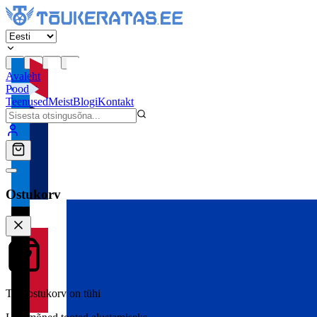
Avaleht
Pood
Teenused
Meist
Blogi
Kontakt
Ostukorv
Teie ostukorv on tühi