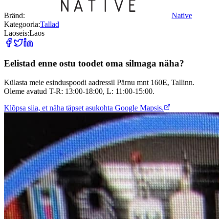
Bränd:
Native
Kategooria:
Tallad
Laoseis:
Laos
Eelistad enne ostu toodet oma silmaga näha?
Külasta meie esinduspoodi aadressil Pärnu mnt 160E, Tallinn.
Oleme avatud T-R: 13:00-18:00, L: 11:00-15:00.
Klõpsa siia, et näha täpset asukohta Google Mapsis.