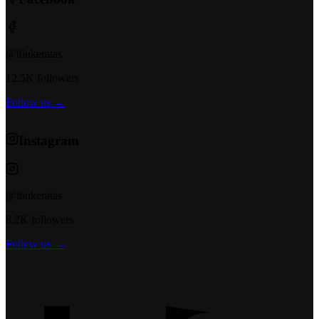
@t6ukeratas
12.5K followers
Follow us →
Instagram
@t6ukeratas
8.2K followers
Follow us →