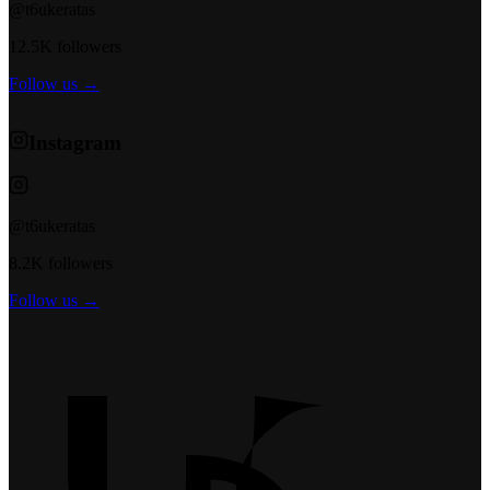
@t6ukeratas
12.5K followers
Follow us →
Instagram
@t6ukeratas
8.2K followers
Follow us →