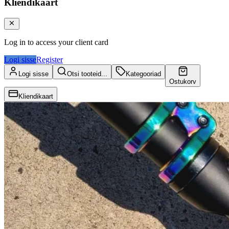
Kliendikaart
Log in to access your client card
Logi sisse
Register
Logi sisse
Otsi tooteid...
Kategooriad
Ostukorv
Kliendikaart