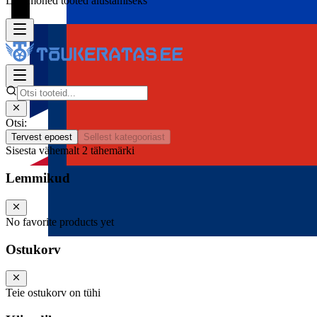
Lisa mõned tooted alustamiseks
Otsi:
Tervest epoest
Sellest kategooriast
Sisesta vähemalt 2 tähemärki
Lemmikud
No favorite products yet
Ostukorv
Teie ostukorv on tühi