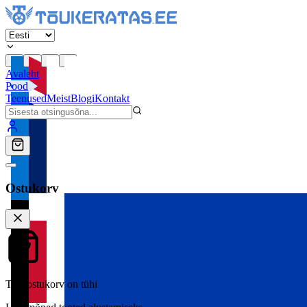
Avaleht
Pood
Teenused
Meist
Blogi
Kontakt
Ostukorv
Teie ostukorv on tühi