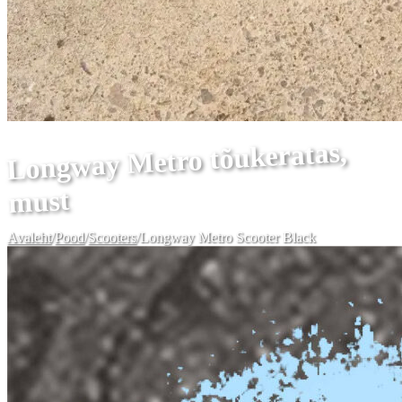
Longway Metro tõukeratas,
must
Avaleht
/
Pood
/
Scooters
/
Longway Metro Scooter Black