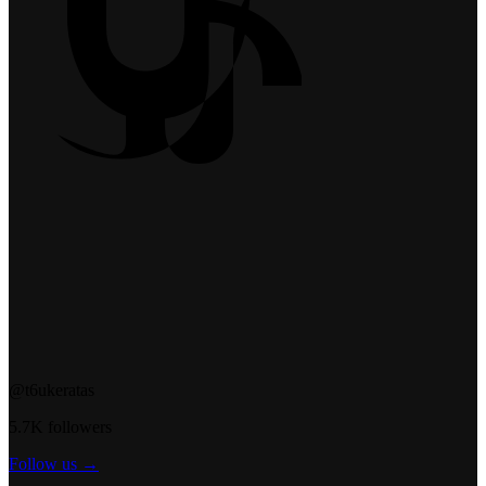
@t6ukeratas
5.7K followers
Follow us →