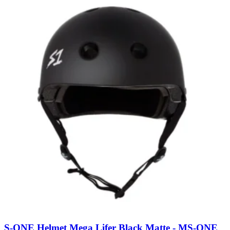
S-ONE Helmet Mega Lifer Black Matte - M
S-ONE