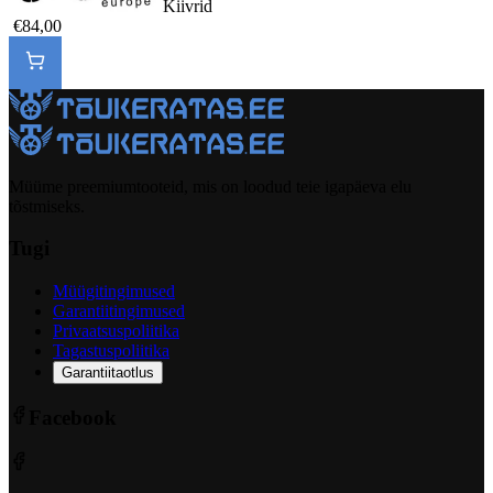
Kiivrid
€84,00
Müüme preemiumtooteid, mis on loodud teie igapäeva elu
tõstmiseks.
Tugi
Müügitingimused
Garantiitingimused
Privaatsuspoliitika
Tagastuspoliitika
Garantiitaotlus
Facebook