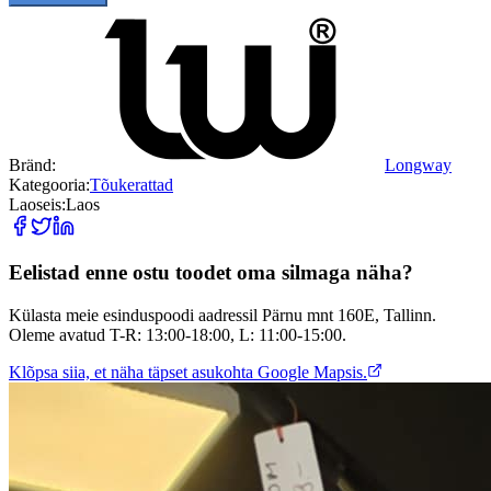
Bränd
:
Longway
Kategooria
:
Tõukerattad
Laoseis
:
Laos
Eelistad enne ostu toodet oma silmaga näha?
Külasta meie esinduspoodi aadressil Pärnu mnt 160E, Tallinn.
Oleme avatud T-R: 13:00-18:00, L: 11:00-15:00.
Klõpsa siia, et näha täpset asukohta Google Mapsis.