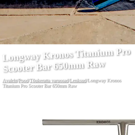
Longway Kronos Titanium Pro
Scooter Bar 650mm Raw
Avaleht
/
Pood
/
Tõukeratta varuosad
/
Lenksud
/
Longway Kronos
Titanium Pro Scooter Bar 650mm Raw