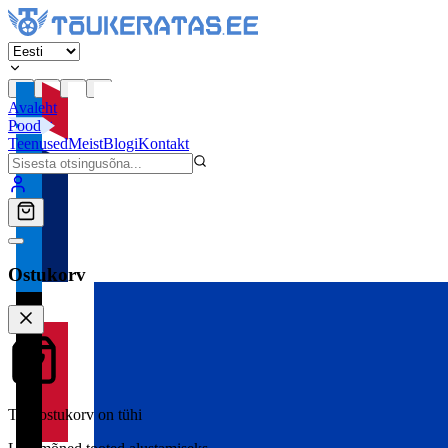
Avaleht
Pood
Teenused
Meist
Blogi
Kontakt
Ostukorv
Teie ostukorv on tühi