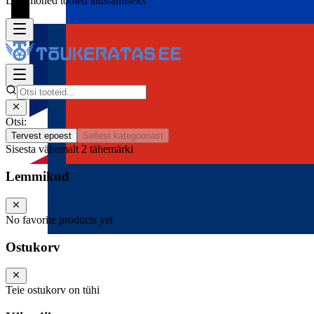
Lisa mõned tooted alustamiseks
Otsi:
Tervest epoest
Sellest kategooriast
Sisesta vähemalt 2 tähemärki
Lemmikud
No favorite products yet
Ostukorv
Teie ostukorv on tühi