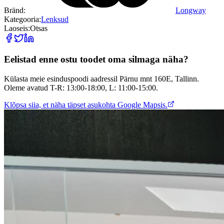
Bränd
:
Longway
Kategooria
:
Lenksud
Laoseis
:
Otsas
Eelistad enne ostu toodet oma silmaga näha?
Külasta meie esinduspoodi aadressil Pärnu mnt 160E, Tallinn.
Oleme avatud T-R: 13:00-18:00, L: 11:00-15:00.
Klõpsa siia, et näha täpset asukohta Google Mapsis.