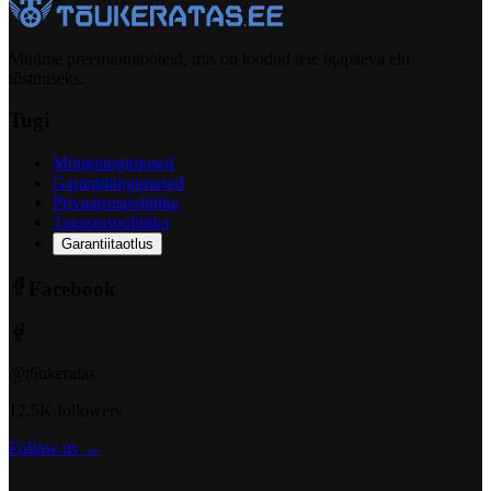
Müüme preemiumtooteid, mis on loodud teie igapäeva elu
tõstmiseks.
Tugi
Müügitingimused
Garantiitingimused
Privaatsuspoliitika
Tagastuspoliitika
Garantiitaotlus
Facebook
@t6ukeratas
12.5K followers
Follow us →