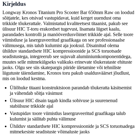
Kirjeldus
Longway Kronos Titanium Pro Scooter Bar 650mm Raw on loodud
sõitjatele, kes otsivad vastupidavat, kuid kerget uuendust oma
trikkide tõukerattale. Valmistatud kvaliteetsest titaanist, pakub see
ülisuur HIC T-toru erakordset tugevust, lisamata liigset kaalu,
parandades kontrolli ja manööverdusvõimet trikkide ajal. Selle toore
viimistluse ja lasergraveeritud graafikaga on see professionaalse
välimusega, mis talub kulumist aja jooksul. Disainitud olema
ühilduv standardsete HIC kompressioonide ja SCS toruotsade
seadistustega, integreerub see sujuvalt alumiiniumkomponentidega,
muutes selle mitmekülgseks valikuks erinevate tõukerataste ehituste
jaoks. Olgu see siis skatepargis piiride ületamine või tehniliste
liigutuste täiendamine, Kronos toru pakub usaldusväärset jõudlust,
mis on loodud kestma.
Üliõhuke titaani konstruktsioon parandab tõukeratta käsitsemist
ja vähendab sõitja väsimust
Ülisuur HIC disain tagab kindla sobivuse ja suurenenud
stabiilsuse trikkide ajal
Vastupidav toore viimistlus lasergraveeritud graafikaga talub
kulumist ja säilitab puhta välimuse
Ühilduv standardsete HIC kompressioonide ja SCS toruotsadega
mitmekesiste seadistuste võimaluste jaoks