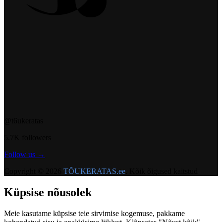
@t6ukeratas
5.7K followers
Follow us →
Copyright ©
2026
TÕUKERATAS.ee
.
Kõik õigused kaitstud
Küpsise nõusolek
Meie kasutame küpsise teie sirvimise kogemuse, pakkame