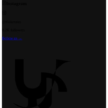
Instagram
@t6ukeratas
8.2K followers
Follow us →