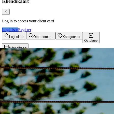
Kliendikaart
Log in to access your client card
Logi sisse
Register
Logi sisse
Otsi tooteid...
Kategooriad
Ostukorv
Kliendikaart