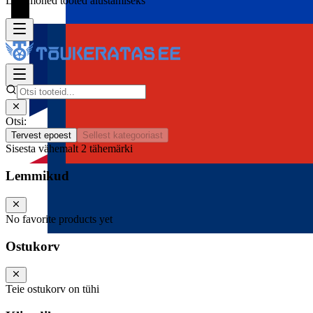
Lisa mõned tooted alustamiseks
Otsi:
Tervest epoest
Sellest kategooriast
Sisesta vähemalt 2 tähemärki
Lemmikud
No favorite products yet
Ostukorv
Teie ostukorv on tühi