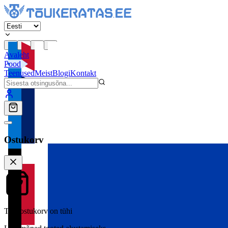
Avaleht
Pood
Teenused
Meist
Blogi
Kontakt
Ostukorv
Teie ostukorv on tühi