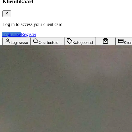
Kliendikaart
Log in to access your client card
Logi sisse
Register
Logi sisse
Otsi tooteid...
Kategooriad
Klie
Ostukorv