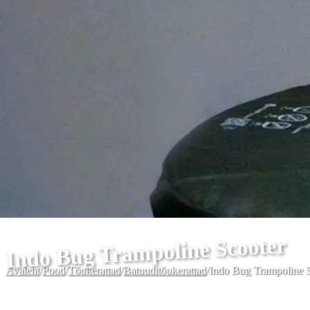
Indo Bug Trampoline Scooter
Avaleht
/
Pood
/
Tõukerattad
/
Batuuditõukerattad
/
Indo Bug Trampoline 