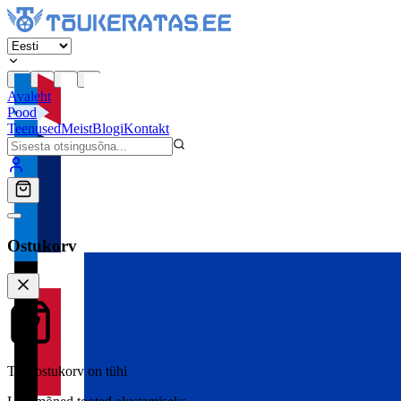
Avaleht
Pood
Teenused
Meist
Blogi
Kontakt
Ostukorv
Teie ostukorv on tühi