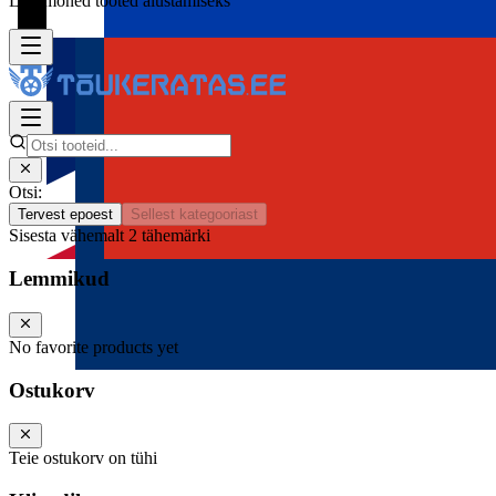
Lisa mõned tooted alustamiseks
Otsi:
Tervest epoest
Sellest kategooriast
Sisesta vähemalt 2 tähemärki
Lemmikud
No favorite products yet
Ostukorv
Teie ostukorv on tühi