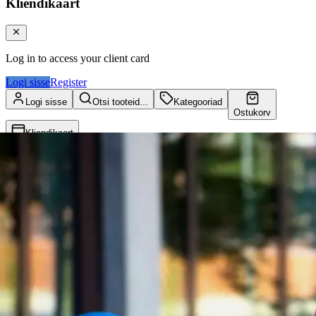
Kliendikaart
Log in to access your client card
Logi sisse
Register
Logi sisse
Otsi tooteid...
Kategooriad
Ostukorv
Kliendikaart