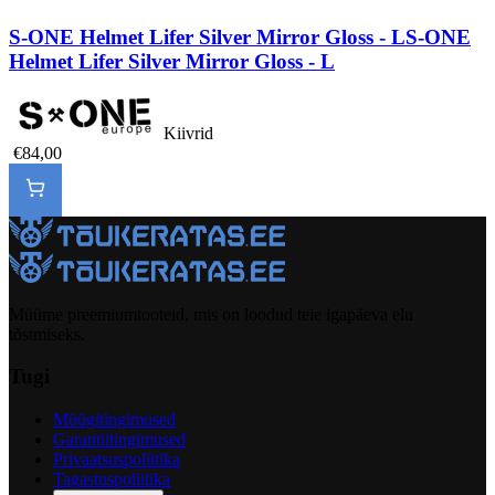
S-ONE Helmet Lifer Silver Mirror Gloss - L
S-ONE
Helmet Lifer Silver Mirror Gloss - L
Kiivrid
€84,00
Müüme preemiumtooteid, mis on loodud teie igapäeva elu
tõstmiseks.
Tugi
Müügitingimused
Garantiitingimused
Privaatsuspoliitika
Tagastuspoliitika