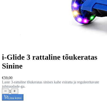
i-Glide 3 rattaline tõukeratas
Sinine
€59,00
Laste 3-rattaline tõukeratas sinises kahe esiratta ja reguleeritavate
juhtraudade-ga.
1
Lisa korvi