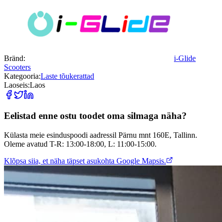
Bränd
:
i-Glide
Scooters
Kategooria
:
Laste tõukerattad
Laoseis
:
Laos
Eelistad enne ostu toodet oma silmaga näha?
Külasta meie esinduspoodi aadressil Pärnu mnt 160E, Tallinn.
Oleme avatud T-R: 13:00-18:00, L: 11:00-15:00.
Klõpsa siia, et näha täpset asukohta Google Mapsis.