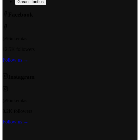
Garantiitaotlus
Facebook
@t6ukeratas
12.5K followers
Follow us →
Instagram
@t6ukeratas
8.2K followers
Follow us →