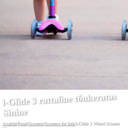
i-Glide 3 rattaline tõukeratas
Sinine
Avaleht
/
Pood
/
Scooters
/
Scooters for kids
/
i-Glide 3 Wheel Scooter