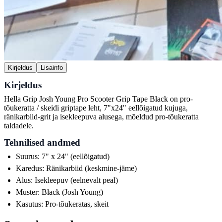
Kirjeldus
Lisainfo
Kirjeldus
Hella Grip Josh Young Pro Scooter Grip Tape Black on pro-
tõukeratta / skeidi griptape leht, 7"x24" eellõigatud kujuga,
ränikarbiid-grit ja isekleepuva alusega, mõeldud pro-tõukeratta
taldadele.
Tehnilised andmed
Suurus: 7" x 24" (eellõigatud)
Karedus: Ränikarbiid (keskmine-jäme)
Alus: Isekleepuv (eelnevalt peal)
Muster: Black (Josh Young)
Kasutus: Pro-tõukeratas, skeit