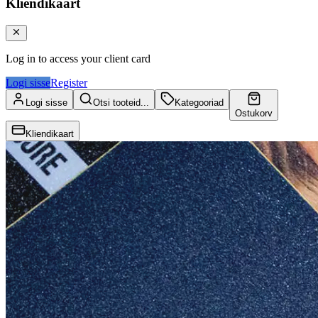
Kliendikaart
Log in to access your client card
Logi sisse
Register
Logi sisse
Otsi tooteid...
Kategooriad
Ostukorv
Kliendikaart