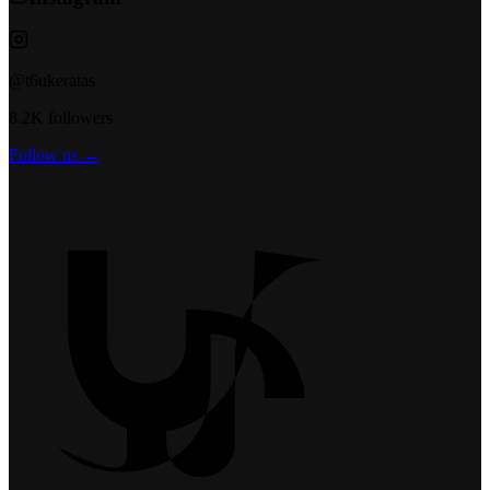
@t6ukeratas
8.2K followers
Follow us →