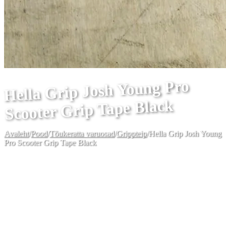
Hella Grip Josh Young Pro
Scooter Grip Tape Black
Avaleht
/
Pood
/
Tõukeratta varuosad
/
Grippteip
/
Hella Grip Josh Young
Pro Scooter Grip Tape Black