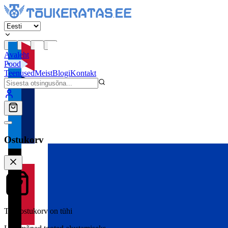
Avaleht
Pood
Teenused
Meist
Blogi
Kontakt
Ostukorv
Teie ostukorv on tühi