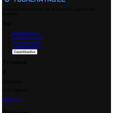
Müüme preemiumtooteid, mis on loodud teie igapäeva elu
tõstmiseks.
Tugi
Müügitingimused
Garantiitingimused
Privaatsuspoliitika
Tagastuspoliitika
Garantiitaotlus
Facebook
@t6ukeratas
12.5K followers
Follow us →
Instagram