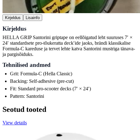
Kirjeldus
Lisainfo
Kirjeldus
HELLA GRIP Santorini griptape on eellõigatud leht suuruses 7ʹ ×
24ʹ standardsete pro-tõukeratta deckʹide jaoks, brändi klassikalise
Formula-C kareduse ja tervet lehte katva Santorini mustriga tänava-
ja pargisõiduks.
Tehnilised andmed
Grit: Formula-C (Hella Classic)
Backing: Self-adhesive (pre-cut)
Fit: Standard pro-scooter decks (7ʹ × 24ʹ)
Pattern: Santorini
Seotud tooted
View details