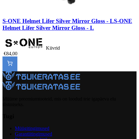
S-ONE Helmet Lifer Silver Mirror Gloss - L
S-ONE
Helmet Lifer Silver Mirror Gloss - L
Kiivrid
€84,00
Müüme preemiumtooteid, mis on loodud teie igapäeva elu
tõstmiseks.
Tugi
Müügitingimused
Garantiitingimused