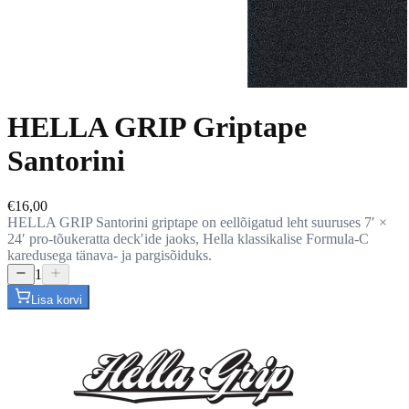
HELLA GRIP Griptape
Santorini
€16,00
HELLA GRIP Santorini griptape on eellõigatud leht suuruses 7ʹ ×
24ʹ pro-tõukeratta deckʹide jaoks, Hella klassikalise Formula-C
karedusega tänava- ja pargisõiduks.
1
Lisa korvi