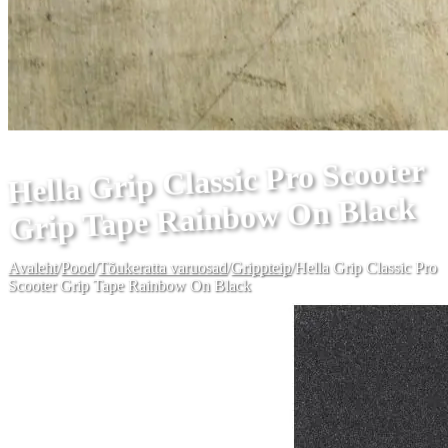
Hella Grip Classic Pro Scooter
Grip Tape Rainbow On Black
Avaleht
/
Pood
/
Tõukeratta varuosad
/
Grippteip
/
Hella Grip Classic Pro
Scooter Grip Tape Rainbow On Black