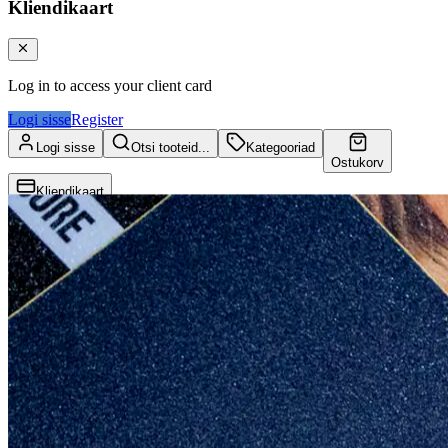
Kliendikaart
Log in to access your client card
Logi sisse
Register
Logi sisse
Otsi tooteid...
Kategooriad
Ostukorv
Kliendikaart