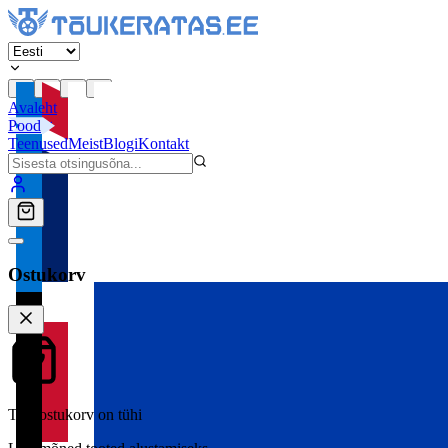
Avaleht
Pood
Teenused
Meist
Blogi
Kontakt
Ostukorv
Teie ostukorv on tühi