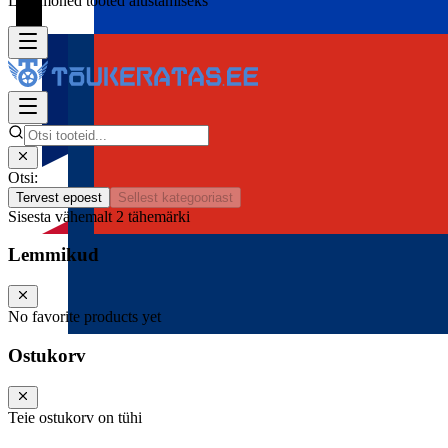
Lisa mõned tooted alustamiseks
Otsi:
Tervest epoest
Sellest kategooriast
Sisesta vähemalt 2 tähemärki
Lemmikud
No favorite products yet
Ostukorv
Teie ostukorv on tühi