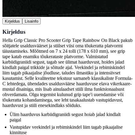
Kirjeldus
Lisainfo
Kirjeldus
Hella Grip Classic Pro Scooter Grip Tape Rainbow On Black pakub
sõitjatele usaldusväärset ja stiilset viisi oma tõukeratta platvormi
täiustamiseks. Mõõtmed on 7 x 24 tolli (178 x 610 mm), see grip
tape katab enamiku tõukerataste platvorme. Valmistatud
karbiidigraniidi segust, tagab see ülimat haarduvust, hoides jalad
kindlalt paigal trikkide ja sõitude ajal. Veekindel ja rebimiskindel
liim tagab pikaajalise jõudluse, taludes ilmastiku ja intensiivset
kasutamist. Selle kvaliteetne tekstuur sarnaneb klassikaliste Formula-
C lehtedega, ühendades usaldusväärse haarduvuse elava vikerkaare-
mustal disainiga, mis lisab ainulaadset stiili ilma funktsionaalsust
ohverdamata. Olgu tegemist kulunud grip tape'i uuendamise või
tõukeratta kohandamisega, see leht tasakaalustab vastupidavust,
haarduvust ja stiili enesekindlaks sõiduks.
Ülim haarduvus karbiidigraniidi segust hoiab jalad kindlalt
paigal
Vastupidav veekindel ja rebimiskindel liim tagab pikaajalise
kinnituse