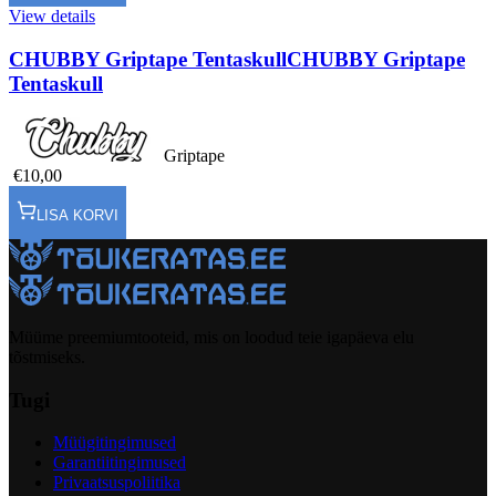
View details
CHUBBY Griptape Tentaskull
CHUBBY Griptape
Tentaskull
Griptape
€10,00
LISA KORVI
Müüme preemiumtooteid, mis on loodud teie igapäeva elu
tõstmiseks.
Tugi
Müügitingimused
Garantiitingimused
Privaatsuspoliitika