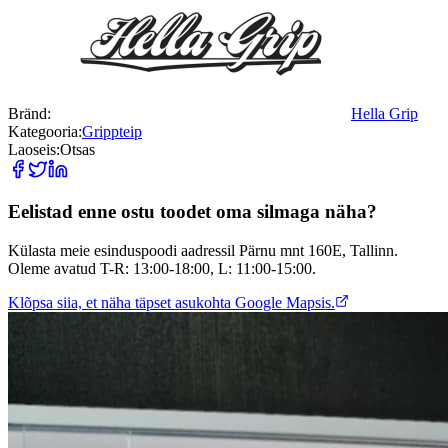
Bränd:
Hella Grip
Kategooria:
Grippteip
Laoseis:
Otsas
Eelistad enne ostu toodet oma silmaga näha?
Külasta meie esinduspoodi aadressil Pärnu mnt 160E, Tallinn.
Oleme avatud T-R: 13:00-18:00, L: 11:00-15:00.
Klõpsa siia, et näha täpset asukohta Google Mapsis.