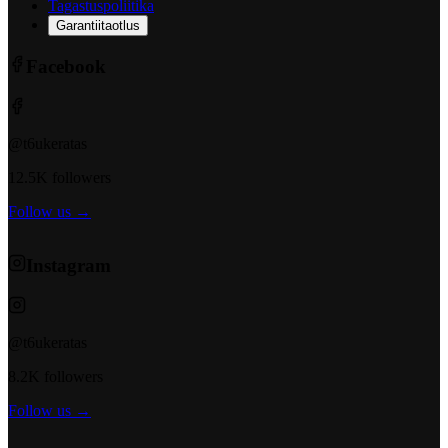
Tagastuspoliitika
Garantiitaotlus
Facebook
@t6ukeratas
12.5K followers
Follow us →
Instagram
@t6ukeratas
8.2K followers
Follow us →