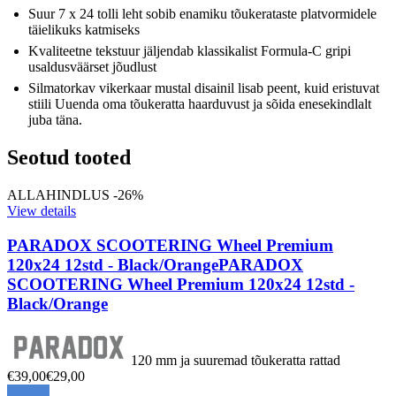
Suur 7 x 24 tolli leht sobib enamiku tõukerataste platvormidele
täielikuks katmiseks
Kvaliteetne tekstuur jäljendab klassikalist Formula-C gripi
usaldusväärset jõudlust
Silmatorkav vikerkaar mustal disainil lisab peent, kuid eristuvat
stiili Uuenda oma tõukeratta haarduvust ja sõida enesekindlalt
juba täna.
Seotud tooted
ALLAHINDLUS -26%
View details
PARADOX SCOOTERING Wheel Premium
120x24 12std - Black/Orange
PARADOX
SCOOTERING Wheel Premium 120x24 12std -
Black/Orange
120 mm ja suuremad tõukeratta rattad
€39,00
€29,00