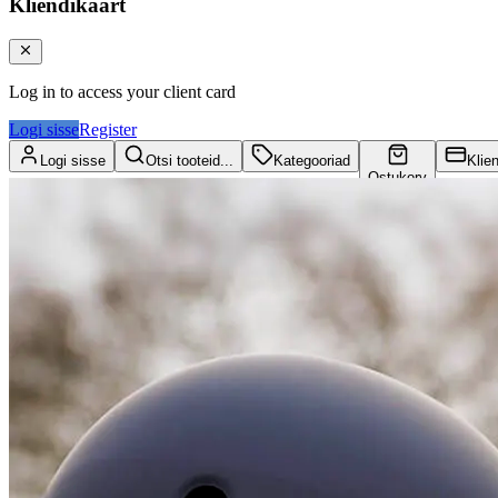
Kliendikaart
Log in to access your client card
Logi sisse
Register
Logi sisse
Otsi tooteid...
Kategooriad
Klie
Ostukorv