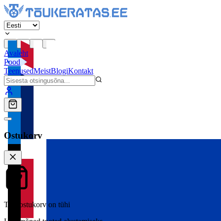
Avaleht
Pood
Teenused
Meist
Blogi
Kontakt
Ostukorv
Teie ostukorv on tühi