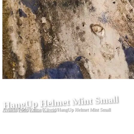
HangUp Helmet Mint Small
Avaleht
/
Pood
/
Kaitse
/
Kiivrid
/
HangUp Helmet Mint Small