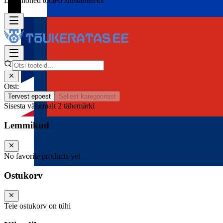
Lisa mõned tooted alustamiseks
Otsi:
Tervest epoest
Sellest kategooriast
Sisesta vähemalt 2 tähemärki
Lemmikud
No favorite products yet
Ostukorv
Teie ostukorv on tühi