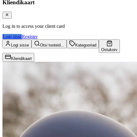
Kliendikaart
Log in to access your client card
Logi sisse
Register
Logi sisse
Otsi tooteid...
Kategooriad
Ostukorv
Kliendikaart