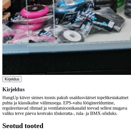
Kirjeldus
Kirjeldus
HangUp kiiver sinises toonis pakub usaldusväärset topeltkestakaitset
puhta ja klassikalise välimusega. EPS-vahu löögineeldumine,
reguleeritavad rihmad ja ventilatsioonikanalid teevad sellest mugava
valiku terve päeva kestvaks tõukeratta-, rula- ja BMX-sõiduks.
Seotud tooted