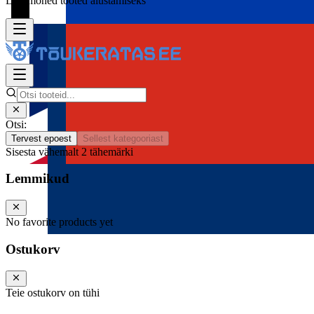
Lisa mõned tooted alustamiseks
Otsi:
Tervest epoest
Sellest kategooriast
Sisesta vähemalt 2 tähemärki
Lemmikud
No favorite products yet
Ostukorv
Teie ostukorv on tühi