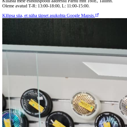
Külasta meie esinduspoodi aadressil Pärnu mnt 160E, Tallinn.
Oleme avatud T-R: 13:00-18:00, L: 11:00-15:00.
Klõpsa siia, et näha täpset asukohta Google Mapsis.