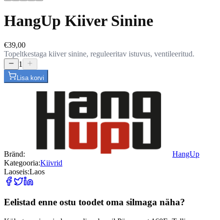
HangUp Kiiver Sinine
€39,00
Topeltkestaga kiiver sinine, reguleeritav istuvus, ventileeritud.
1
Lisa korvi
Bränd:
HangUp
Kategooria:
Kiivrid
Laoseis:
Laos
Eelistad enne ostu toodet oma silmaga näha?