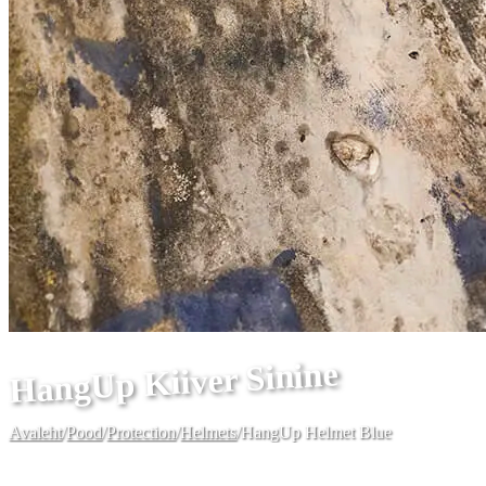
HangUp Kiiver Sinine
Avaleht
/
Pood
/
Protection
/
Helmets
/
HangUp Helmet Blue