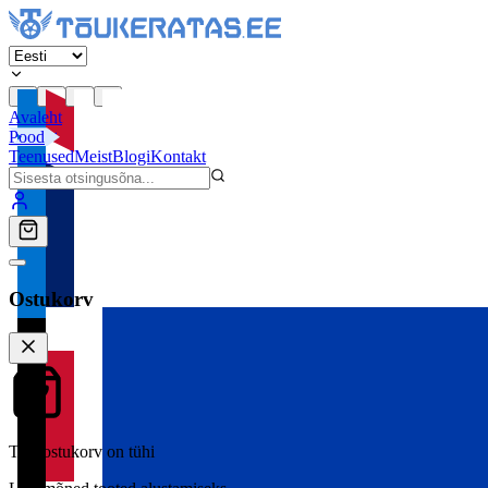
Avaleht
Pood
Teenused
Meist
Blogi
Kontakt
Ostukorv
Teie ostukorv on tühi