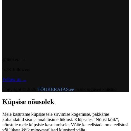
@t6ukeratas
5.7K followers
Follow us →
Copyright ©
2026
TÕUKERATAS.ee
.
Kõik õigused kaitstud
Küpsise nõusolek
Meie kasutame küpsise teie sirvimise kogemuse, pakkame
kohandatud sisu ja analüüsime liiklust. Klõpsates "Nõust kõik",
nõustute meie küpsiste kasutamisele. Võite ka eelistada oma eelistusi
või lükata kõik mitte-taarilised küpsised välja.