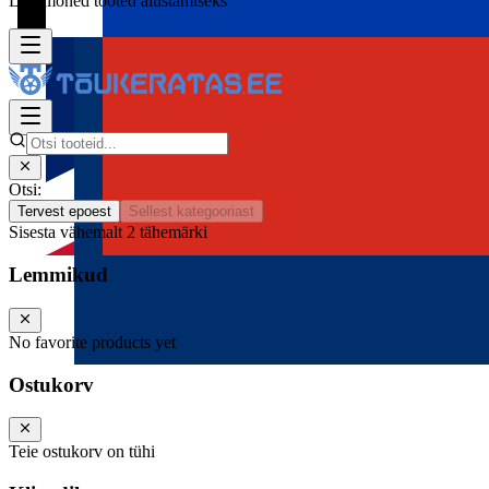
Lisa mõned tooted alustamiseks
Otsi:
Tervest epoest
Sellest kategooriast
Sisesta vähemalt 2 tähemärki
Lemmikud
No favorite products yet
Ostukorv
Teie ostukorv on tühi