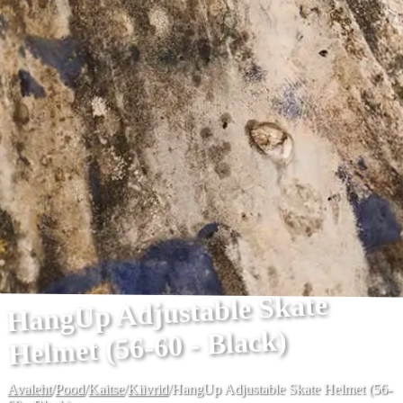
HangUp Adjustable Skate
Helmet (56-60 - Black)
Avaleht
/
Pood
/
Kaitse
/
Kiivrid
/
HangUp Adjustable Skate Helmet (56-