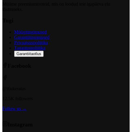
Müüme preemiumtooteid, mis on loodud teie igapäeva elu
tõstmiseks.
Tugi
Müügitingimused
Garantiitingimused
Privaatsuspoliitika
Tagastuspoliitika
Garantiitaotlus
Facebook
@t6ukeratas
12.5K followers
Follow us →
Instagram