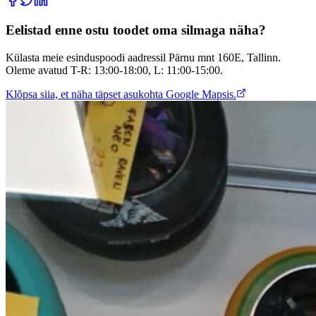
Eelistad enne ostu toodet oma silmaga näha?
Külasta meie esinduspoodi aadressil Pärnu mnt 160E, Tallinn.
Oleme avatud T-R: 13:00-18:00, L: 11:00-15:00.
Klõpsa siia, et näha täpset asukohta Google Mapsis.