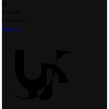
@t6ukeratas
8.2K followers
Follow us →