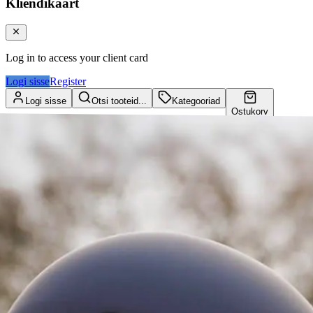
Kliendikaart
Log in to access your client card
Logi sisse
Register
Logi sisse
Otsi tooteid...
Kategooriad
Ostukorv
Kliendikaart