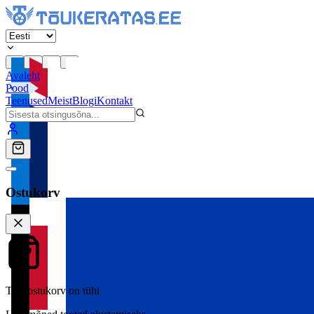
Avaleht
Pood
Teenused
Meist
Blogi
Kontakt
Ostukorv
Teie ostukorv on tühi