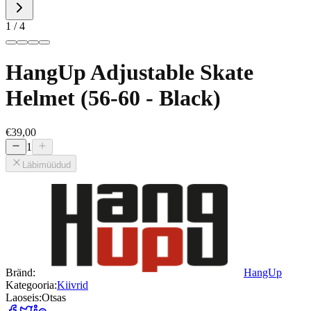
1
/
4
HangUp Adjustable Skate
Helmet (56-60 - Black)
€39,00
1
Läbimüüdud
Bränd
:
HangUp
Kategooria
:
Kiivrid
Laoseis
:
Otsas