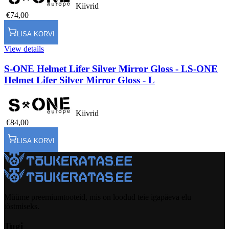
Kiivrid
€74,00
LISA KORVI
View details
S-ONE Helmet Lifer Silver Mirror Gloss - L
S-ONE
Helmet Lifer Silver Mirror Gloss - L
Kiivrid
€84,00
LISA KORVI
Müüme preemiumtooteid, mis on loodud teie igapäeva elu
tõstmiseks.
Tugi