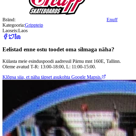
Bränd:
Enuff
Kategooria:
Grippteip
Laoseis:
Laos
Eelistad enne ostu toodet oma silmaga näha?
Külasta meie esinduspoodi aadressil Pärnu mnt 160E, Tallinn.
Oleme avatud T-R: 13:00-18:00, L: 11:00-15:00.
Klõpsa siia, et näha täpset asukohta Google Mapsis.