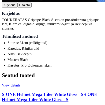
Kirjeldus
Lisainfo
Kirjeldus
TÕUKERATAS Griptape Black 81cm on pro-tõukeratta griptape
leht, 81cm eellõigatud kujuga, ränikarbiid-griti ja isekleepuva
alusega.
Tehnilised andmed
Suurus: 81cm (eellõigatud)
Karedus: Ränikarbiid
Alus: Isekleepuv
Muster: Black
Kasutus: Pro-tõukeratas, skeit
Seotud tooted
View details
S-ONE Helmet Mega Lifer White Gloss - S
S-ONE
Helmet Mega Lifer White Gloss - S