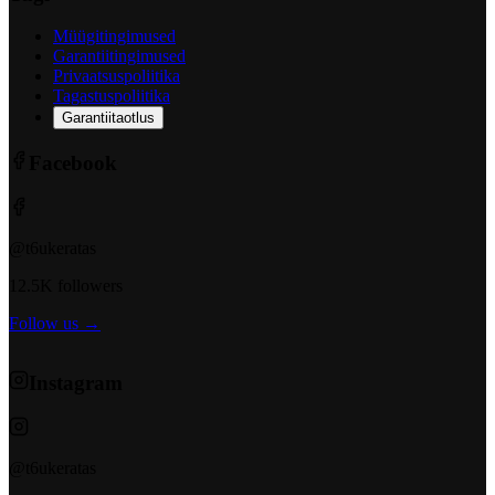
Müügitingimused
Garantiitingimused
Privaatsuspoliitika
Tagastuspoliitika
Garantiitaotlus
Facebook
@t6ukeratas
12.5K followers
Follow us →
Instagram
@t6ukeratas