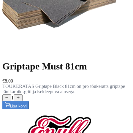
Griptape Must 81cm
€8,00
TÕUKERATAS Griptape Black 81cm on pro-tõukeratta griptape
ränikarbiid-griti ja isekleepuva alusega.
1
Lisa korvi