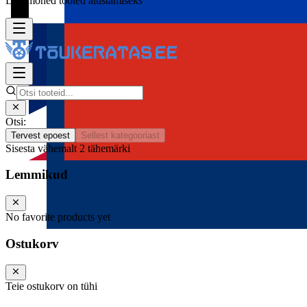
Lisa mõned tooted alustamiseks
Otsi:
Tervest epoest
Sellest kategooriast
Sisesta vähemalt 2 tähemärki
Lemmikud
No favorite products yet
Ostukorv
Teie ostukorv on tühi