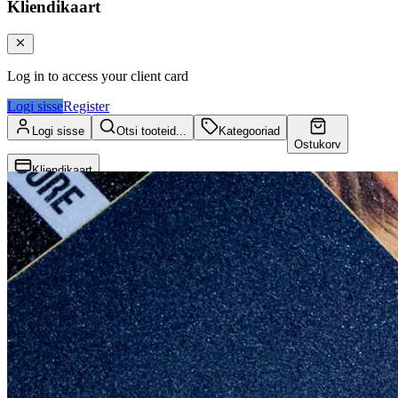
Kliendikaart
Log in to access your client card
Logi sisse
Register
Logi sisse
Otsi tooteid...
Kategooriad
Ostukorv
Kliendikaart