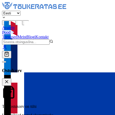
Avaleht
Pood
Teenused
Meist
Blogi
Kontakt
Ostukorv
Teie ostukorv on tühi