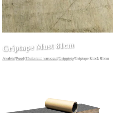
Griptape Must 81cm
Avaleht
/
Pood
/
Tõukeratta varuosad
/
Grippteip
/
Griptape Black 81cm