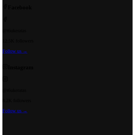
Facebook
@t6ukeratas
12.5K followers
Follow us →
Instagram
@t6ukeratas
8.2K followers
Follow us →