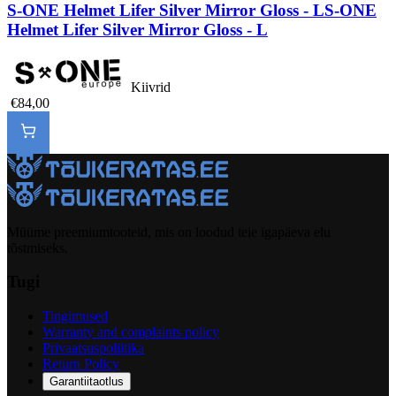
S-ONE Helmet Lifer Silver Mirror Gloss - L
S-ONE
Helmet Lifer Silver Mirror Gloss - L
Kiivrid
€84,00
Müüme preemiumtooteid, mis on loodud teie igapäeva elu
tõstmiseks.
Tugi
Tingimused
Warranty and complaints policy
Privaatsuspoliitika
Return Policy
Garantiitaotlus