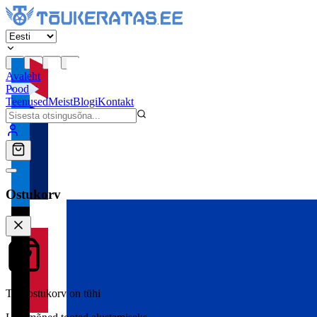
Avaleht
Pood
Teenused
Meist
Blogi
Kontakt
Ostukorv
Teie ostukorv on tühi