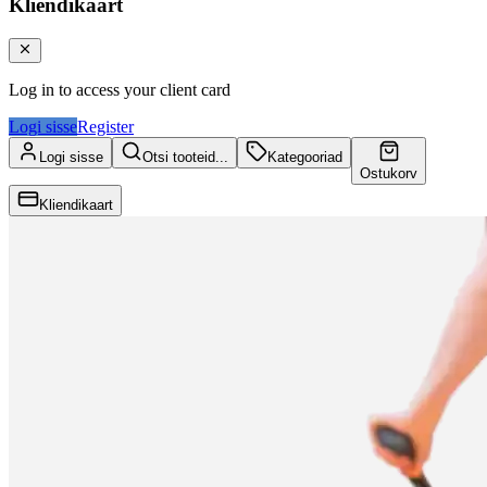
Kliendikaart
Log in to access your client card
Logi sisse
Register
Logi sisse
Otsi tooteid...
Kategooriad
Ostukorv
Kliendikaart