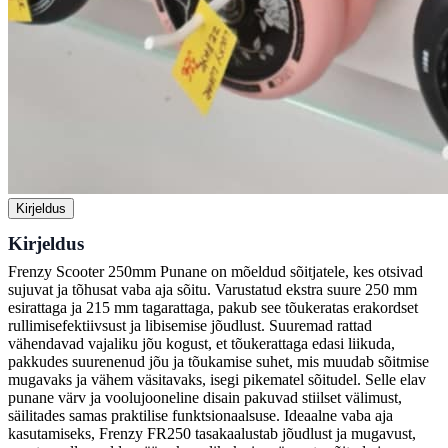
Kirjeldus
Kirjeldus
Frenzy Scooter 250mm Punane on mõeldud sõitjatele, kes otsivad
sujuvat ja tõhusat vaba aja sõitu. Varustatud ekstra suure 250 mm
esirattaga ja 215 mm tagarattaga, pakub see tõukeratas erakordset
rullimisefektiivsust ja libisemise jõudlust. Suuremad rattad
vähendavad vajaliku jõu kogust, et tõukerattaga edasi liikuda,
pakkudes suurenenud jõu ja tõukamise suhet, mis muudab sõitmise
mugavaks ja vähem väsitavaks, isegi pikematel sõitudel. Selle elav
punane värv ja voolujooneline disain pakuvad stiilset välimust,
säilitades samas praktilise funktsionaalsuse. Ideaalne vaba aja
kasutamiseks, Frenzy FR250 tasakaalustab jõudlust ja mugavust,