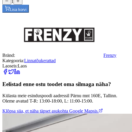
1
Lisa korvi
Bränd
:
Frenzy
Kategooria
:
Linnatõukerattad
Laoseis
:
Laos
Eelistad enne ostu toodet oma silmaga näha?
Külasta meie esinduspoodi aadressil Pärnu mnt 160E, Tallinn.
Oleme avatud T-R: 13:00-18:00, L: 11:00-15:00.
Klõpsa siia, et näha täpset asukohta Google Mapsis.