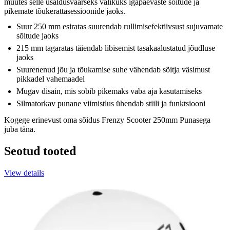
muutes selle usaldusväärseks valikuks igapäevaste sõitude ja
pikemate tõukerattasessioonide jaoks.
Suur 250 mm esiratas suurendab rullimisefektiivsust sujuvamate
sõitude jaoks
215 mm tagaratas täiendab libisemist tasakaalustatud jõudluse
jaoks
Suurenenud jõu ja tõukamise suhe vähendab sõitja väsimust
pikkadel vahemaadel
Mugav disain, mis sobib pikemaks vaba aja kasutamiseks
Silmatorkav punane viimistlus ühendab stiili ja funktsiooni
Kogege erinevust oma sõidus Frenzy Scooter 250mm Punasega
juba täna.
Seotud tooted
View details