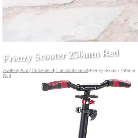
Frenzy Scooter 250mm Red
Avaleht
/
Pood
/
Tõukerattad
/
Linnatõukerattad
/
Frenzy Scooter 250mm
Red