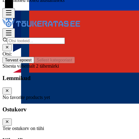
Lisa mõned tooted alustamiseks
Otsi:
Tervest epoest
Sellest kategooriast
Sisesta vähemalt 2 tähemärki
Lemmikud
No favorite products yet
Ostukorv
Teie ostukorv on tühi