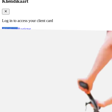
Kliendikaart
Log in to access your client card
Logi sisse
Register
Logi sisse
Otsi tooteid...
Kategooriad
Klie
Ostukorv