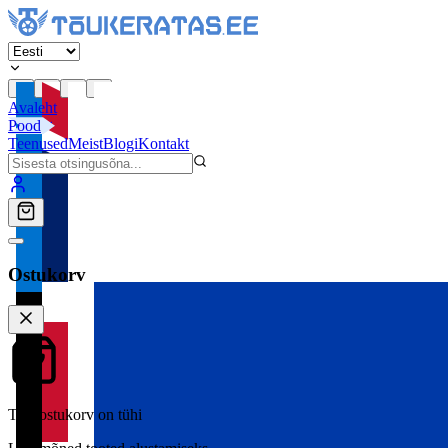
Avaleht
Pood
Teenused
Meist
Blogi
Kontakt
Ostukorv
Teie ostukorv on tühi