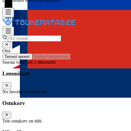
Lisa mõned tooted alustamiseks
Otsi:
Tervest epoest
Sellest kategooriast
Sisesta vähemalt 2 tähemärki
Lemmikud
No favorite products yet
Ostukorv
Teie ostukorv on tühi