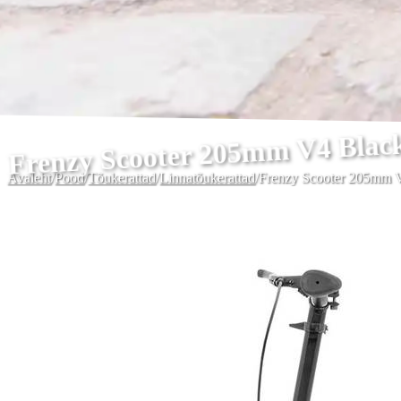
Frenzy Scooter 205mm V4 Blac
Avaleht
/
Pood
/
Tõukerattad
/
Linnatõukerattad
/
Frenzy Scooter 205mm 