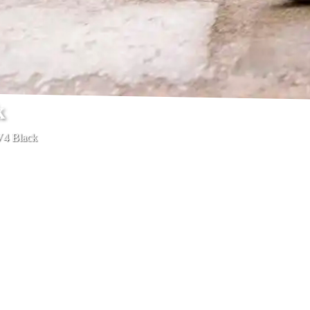
k
V4 Black