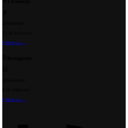
Facebook
@t6ukeratas
12.5K followers
Follow us →
Instagram
@t6ukeratas
8.2K followers
Follow us →