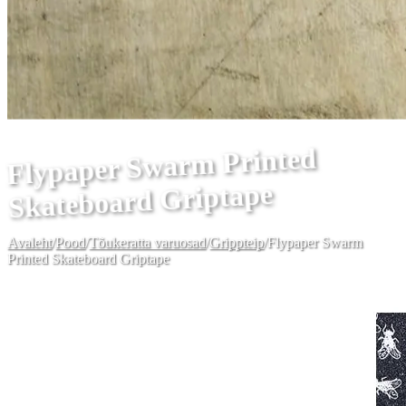
Flypaper Swarm Printed
Skateboard Griptape
Avaleht
/
Pood
/
Tõukeratta varuosad
/
Grippteip
/
Flypaper Swarm
Printed Skateboard Griptape