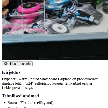
Kirjeldus
Lisainfo
Kirjeldus
Flypaper Swarm Printed Skateboard Griptape on pro-tõukeratta
griptape leht, 7"x24" eellõigatud kujuga, ränikarbiid-griti ja
isekleepuva alusega.
Tehnilised andmed
Suurus: 7" x 24" (eellõigatud)