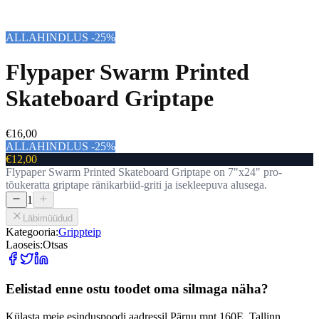
ALLAHINDLUS -25%
Flypaper Swarm Printed
Skateboard Griptape
€16,00
ALLAHINDLUS -25%
€12,00
Flypaper Swarm Printed Skateboard Griptape on 7"x24" pro-
tõukeratta griptape ränikarbiid-griti ja isekleepuva alusega.
1
Läbimüüdud
Kategooria:
Grippteip
Laoseis:
Otsas
Eelistad enne ostu toodet oma silmaga näha?
Külasta meie esinduspoodi aadressil Pärnu mnt 160E, Tallinn.