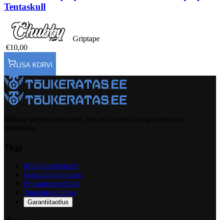
Tentaskull
Griptape
€10,00
LISA KORVI
Müüme preemiumtooteid, mis on loodud teie igapäeva elu
tõstmiseks.
Tugi
Müügitingimused
Garantiitingimused
Privaatsuspoliitika
Tagastuspoliitika
Garantiitaotlus