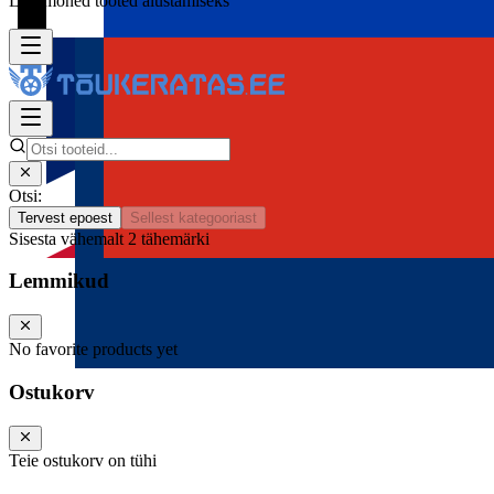
Lisa mõned tooted alustamiseks
Otsi:
Tervest epoest
Sellest kategooriast
Sisesta vähemalt 2 tähemärki
Lemmikud
No favorite products yet
Ostukorv
Teie ostukorv on tühi