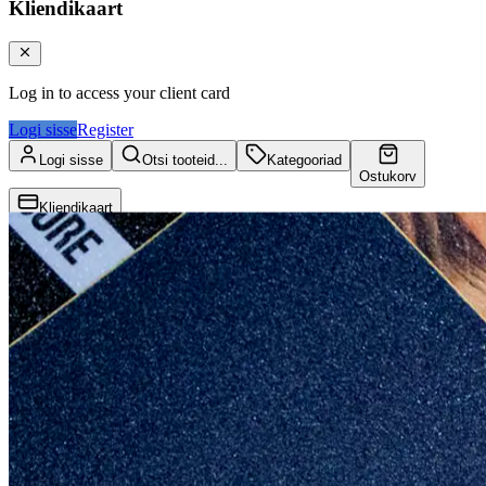
Kliendikaart
Log in to access your client card
Logi sisse
Register
Logi sisse
Otsi tooteid...
Kategooriad
Ostukorv
Kliendikaart