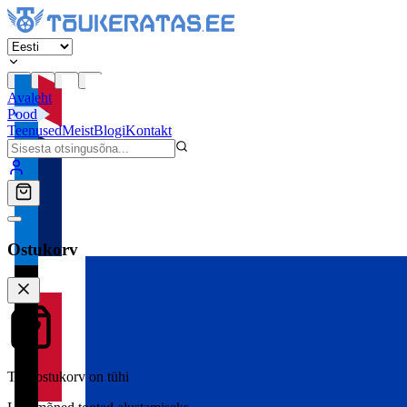
Avaleht
Pood
Teenused
Meist
Blogi
Kontakt
Ostukorv
Teie ostukorv on tühi