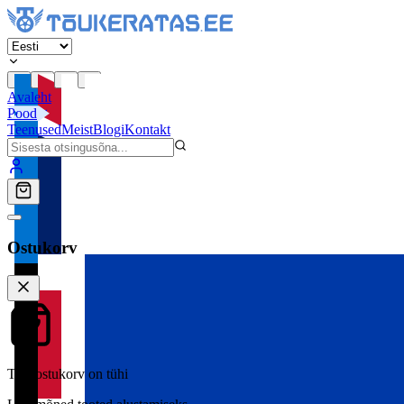
Avaleht
Pood
Teenused
Meist
Blogi
Kontakt
Ostukorv
Teie ostukorv on tühi