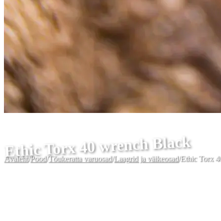
Ethic Torx 40 wrench Black
Avaleht
/
Pood
/
Tõukeratta varuosad
/
Laagrid ja väikeosad
/
Ethic Torx 