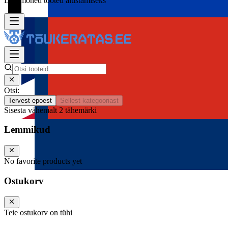
Lisa mõned tooted alustamiseks
Otsi:
Tervest epoest
Sellest kategooriast
Sisesta vähemalt 2 tähemärki
Lemmikud
No favorite products yet
Ostukorv
Teie ostukorv on tühi