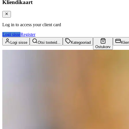
Kliendikaart
Log in to access your client card
Logi sisse
Register
Logi sisse
Otsi tooteid...
Kategooriad
Klie
Ostukorv