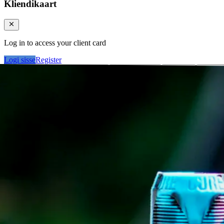
Kliendikaart
Log in to access your client card
Logi sisse
Register
Logi sisse
Otsi tooteid...
Kategooriad
Klie
Ostukorv