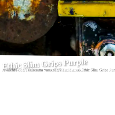
Ethic Slim Grips Purple
Avaleht
/
Pood
/
Tõukeratta varuosad
/
Käepidemed
/
Ethic Slim Grips Pur