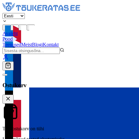
Avaleht
Pood
Teenused
Meist
Blogi
Kontakt
Ostukorv
Teie ostukorv on tühi