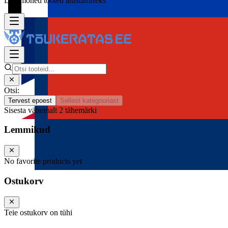
Lisa mõned tooted alustamiseks
Otsi:
Tervest epoest
Sellest kategooriast
Sisesta vähemalt 2 tähemärki
Lemmikud
No favorite products yet
Ostukorv
Teie ostukorv on tühi