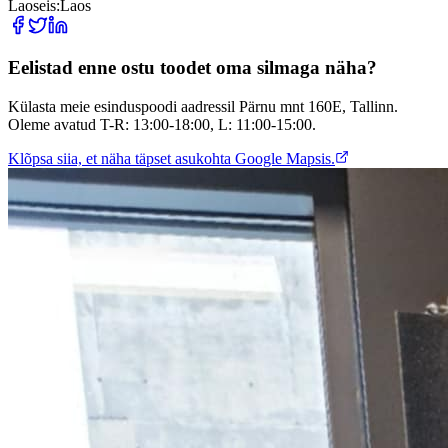
Laoseis:
Laos
Eelistad enne ostu toodet oma silmaga näha?
Külasta meie esinduspoodi aadressil Pärnu mnt 160E, Tallinn.
Oleme avatud T-R: 13:00-18:00, L: 11:00-15:00.
Klõpsa siia, et näha täpset asukohta Google Mapsis.