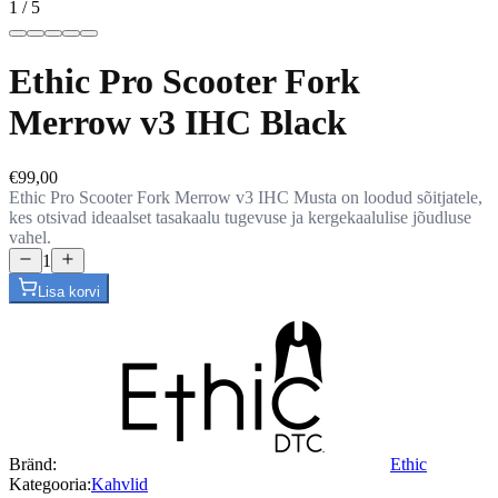
1 / 5
Ethic Pro Scooter Fork
Merrow v3 IHC Black
€99,00
Ethic Pro Scooter Fork Merrow v3 IHC Musta on loodud sõitjatele,
kes otsivad ideaalset tasakaalu tugevuse ja kergekaalulise jõudluse
vahel.
1
Lisa korvi
Bränd:
Ethic
Kategooria:
Kahvlid