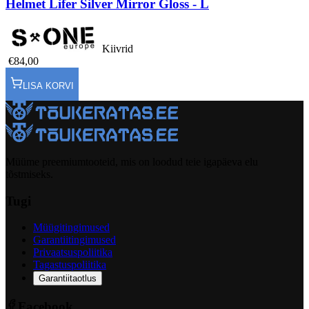
Helmet Lifer Silver Mirror Gloss - L
Kiivrid
€84,00
LISA KORVI
Müüme preemiumtooteid, mis on loodud teie igapäeva elu
tõstmiseks.
Tugi
Müügitingimused
Garantiitingimused
Privaatsuspoliitika
Tagastuspoliitika
Garantiitaotlus
Facebook