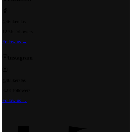
@t6ukeratas
12.5K followers
Follow us →
Instagram
@t6ukeratas
8.2K followers
Follow us →