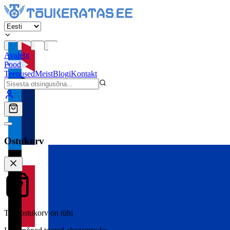
Avaleht
Pood
Teenused
Meist
Blogi
Kontakt
Ostukorv
Teie ostukorv on tühi