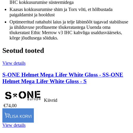
IHC kokkusurumise süsteemidega
Kaasas kokkusurumise shim ja Torx võti, et hõlbustada
paigaldamist ja hooldust
Optimeeritud rattahubi laius ja telje läbimõõt tagavad stabiilsuse
ja ühilduvuse profitaseme tõukeratastega Uuenda oma
tõukeratast Ethic Merrow v3 IHC kahvliga usaldusväärseks,
kõrge jõudlusega sõiduks.
Seotud tooted
View details
S-ONE Helmet Mega Lifer White Gloss - S
S-ONE
Helmet Mega Lifer White Gloss - S
Kiivrid
€74,00
LISA KORVI
View details