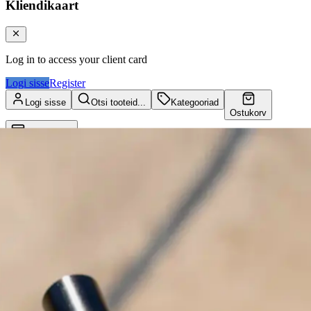
Kliendikaart
Log in to access your client card
Logi sisse
Register
Logi sisse
Otsi tooteid...
Kategooriad
Ostukorv
Kliendikaart