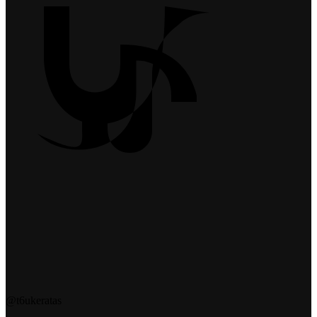
@t6ukeratas