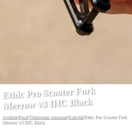
Ethic Pro Scooter Fork
Merrow v3 IHC Black
Avaleht
/
Pood
/
Tõukeratta varuosad
/
Kahvlid
/
Ethic Pro Scooter Fork
Merrow v3 IHC Black