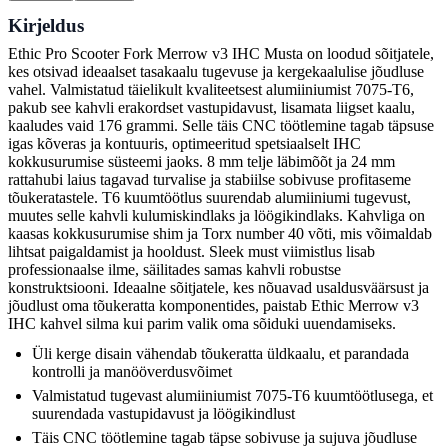
Kirjeldus
Ethic Pro Scooter Fork Merrow v3 IHC Musta on loodud sõitjatele,
kes otsivad ideaalset tasakaalu tugevuse ja kergekaalulise jõudluse
vahel. Valmistatud täielikult kvaliteetsest alumiiniumist 7075-T6,
pakub see kahvli erakordset vastupidavust, lisamata liigset kaalu,
kaaludes vaid 176 grammi. Selle täis CNC töötlemine tagab täpsuse
igas kõveras ja kontuuris, optimeeritud spetsiaalselt IHC
kokkusurumise süsteemi jaoks. 8 mm telje läbimõõt ja 24 mm
rattahubi laius tagavad turvalise ja stabiilse sobivuse profitaseme
tõukeratastele. T6 kuumtöötlus suurendab alumiiniumi tugevust,
muutes selle kahvli kulumiskindlaks ja löögikindlaks. Kahvliga on
kaasas kokkusurumise shim ja Torx number 40 võti, mis võimaldab
lihtsat paigaldamist ja hooldust. Sleek must viimistlus lisab
professionaalse ilme, säilitades samas kahvli robustse
konstruktsiooni. Ideaalne sõitjatele, kes nõuavad usaldusväärsust ja
jõudlust oma tõukeratta komponentides, paistab Ethic Merrow v3
IHC kahvel silma kui parim valik oma sõiduki uuendamiseks.
Üli kerge disain vähendab tõukeratta üldkaalu, et parandada
kontrolli ja manööverdusvõimet
Valmistatud tugevast alumiiniumist 7075-T6 kuumtöötlusega, et
suurendada vastupidavust ja löögikindlust
Täis CNC töötlemine tagab täpse sobivuse ja sujuva jõudluse