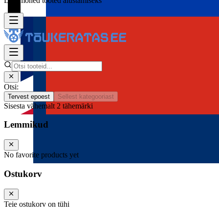
Lisa mõned tooted alustamiseks
Otsi:
Tervest epoest
Sellest kategooriast
Sisesta vähemalt 2 tähemärki
Lemmikud
No favorite products yet
Ostukorv
Teie ostukorv on tühi