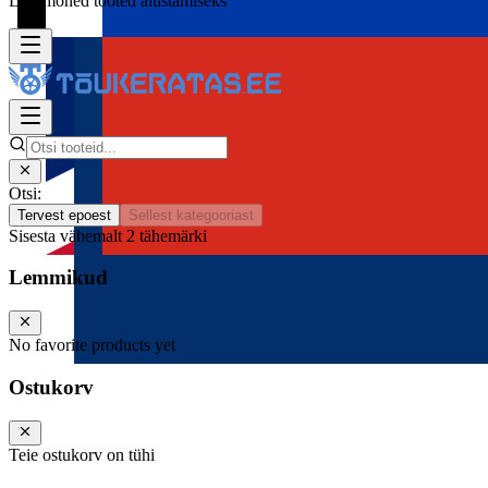
Lisa mõned tooted alustamiseks
Otsi:
Tervest epoest
Sellest kategooriast
Sisesta vähemalt 2 tähemärki
Lemmikud
No favorite products yet
Ostukorv
Teie ostukorv on tühi