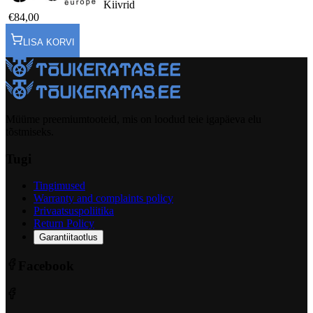
Kiivrid
€84,00
LISA KORVI
Müüme preemiumtooteid, mis on loodud teie igapäeva elu
tõstmiseks.
Tugi
Tingimused
Warranty and complaints policy
Privaatsuspoliitika
Return Policy
Garantiitaotlus
Facebook