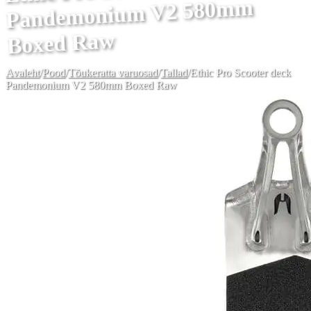
Pandemonium V2 580mm
Boxed Raw
Avaleht
/
Pood
/
Tõukeratta varuosad
/
Tallad
/
Ethic Pro Scooter deck
Pandemonium V2 580mm Boxed Raw