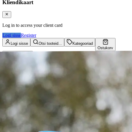
Kliendikaart
Log in to access your client card
Logi sisse
Register
Logi sisse
Otsi tooteid...
Kategooriad
Ostukorv
Kliendikaart