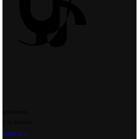
@t6ukeratas
5.7K followers
Follow us →