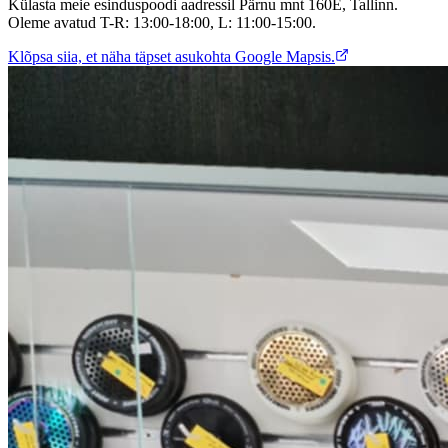
Külasta meie esinduspoodi aadressil Pärnu mnt 160E, Tallinn.
Oleme avatud T-R: 13:00-18:00, L: 11:00-15:00.
Klõpsa siia, et näha täpset asukohta Google Mapsis.