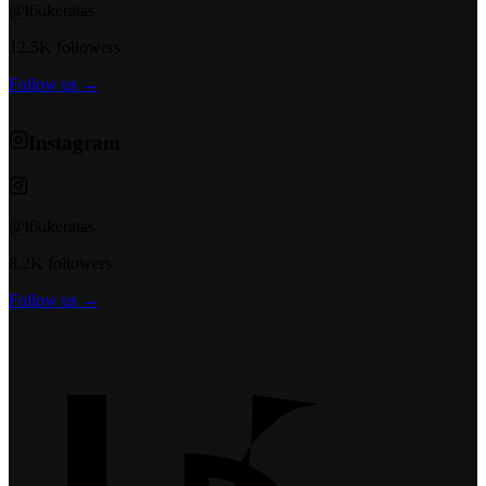
@t6ukeratas
12.5K followers
Follow us →
Instagram
@t6ukeratas
8.2K followers
Follow us →