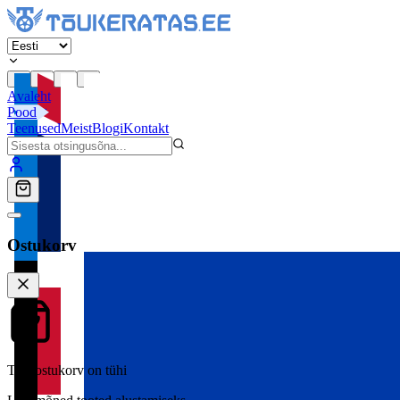
Avaleht
Pood
Teenused
Meist
Blogi
Kontakt
Ostukorv
Teie ostukorv on tühi