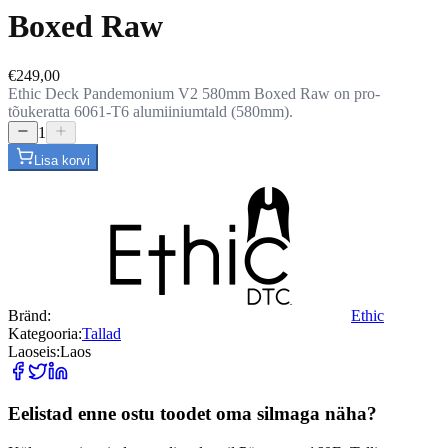
Boxed Raw
€249,00
Ethic Deck Pandemonium V2 580mm Boxed Raw on pro-
tõukeratta 6061-T6 alumiiniumtald (580mm).
1
Lisa korvi
Bränd:
Ethic
Kategooria:
Tallad
Laoseis:
Laos
Eelistad enne ostu toodet oma silmaga näha?