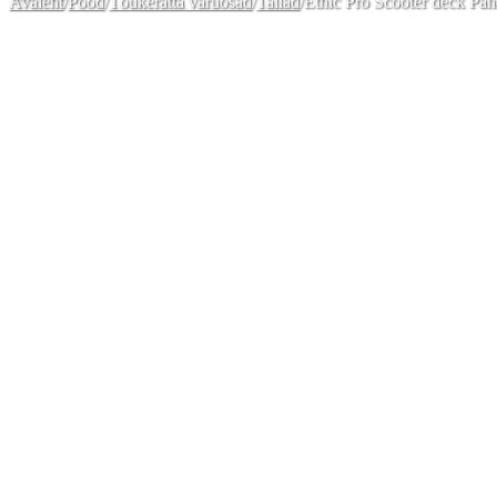
Avaleht
/
Pood
/
Tõukeratta varuosad
/
Tallad
/
Ethic Pro Scooter deck 