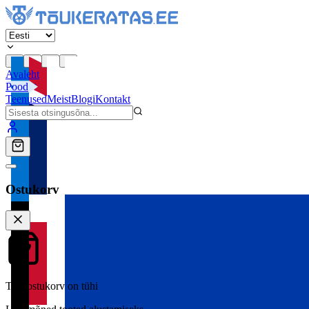
Avaleht
Pood
Teenused
Meist
Blogi
Kontakt
Ostukorv
Teie ostukorv on tühi