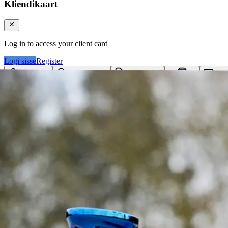
Kliendikaart
Log in to access your client card
Logi sisse
Register
Logi sisse
Otsi tooteid...
Kategooriad
Klie
Ostukorv