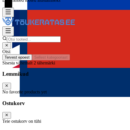
Lisa mõned tooted alustamiseks
Otsi:
Tervest epoest
Sellest kategooriast
Sisesta vähemalt 2 tähemärki
Lemmikud
No favorite products yet
Ostukorv
Teie ostukorv on tühi