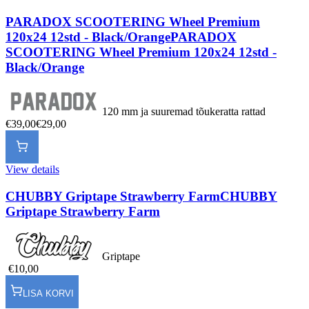
PARADOX SCOOTERING Wheel Premium
120x24 12std - Black/Orange
PARADOX
SCOOTERING Wheel Premium 120x24 12std -
Black/Orange
120 mm ja suuremad tõukeratta rattad
€39,00
€29,00
View details
CHUBBY Griptape Strawberry Farm
CHUBBY
Griptape Strawberry Farm
Griptape
€10,00
LISA KORVI