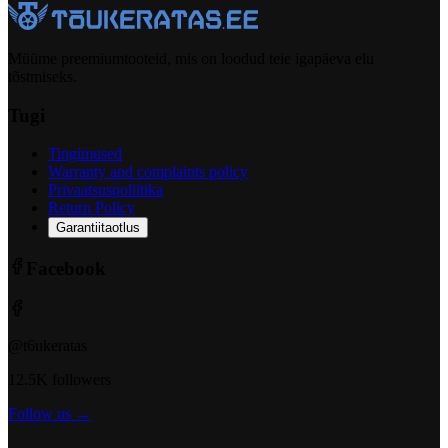
Müüme preemiumtooteid, mis on loodud teie igapäeva elu
tõstmiseks.
Tugi
Tingimused
Warranty and complaints policy
Privaatsuspoliitika
Return Policy
Garantiitaotlus
Facebook
@t6ukeratas
12.5K followers
Follow us →