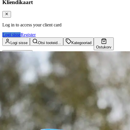
Kliendikaart
Log in to access your client card
Logi sisse
Register
Logi sisse
Otsi tooteid...
Kategooriad
Ostukorv
Kliendikaart