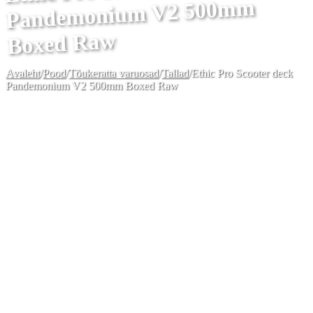
Pandemonium V2 500mm
Boxed Raw
Avaleht
/
Pood
/
Tõukeratta varuosad
/
Tallad
/
Ethic Pro Scooter deck
Pandemonium V2 500mm Boxed Raw