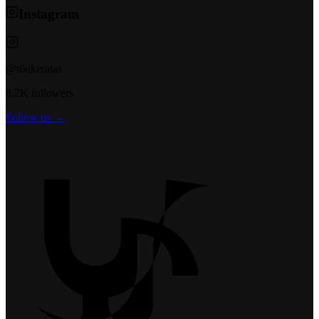
Instagram
@t6ukeratas
8.2K followers
Follow us →