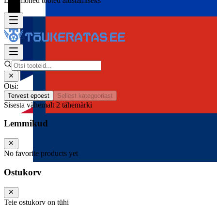
Lisa mõned tooted alustamiseks
Otsi:
Tervest epoest
Sellest kategooriast
Sisesta vähemalt 2 tähemärki
Lemmikud
No favorite products yet
Ostukorv
Teie ostukorv on tühi