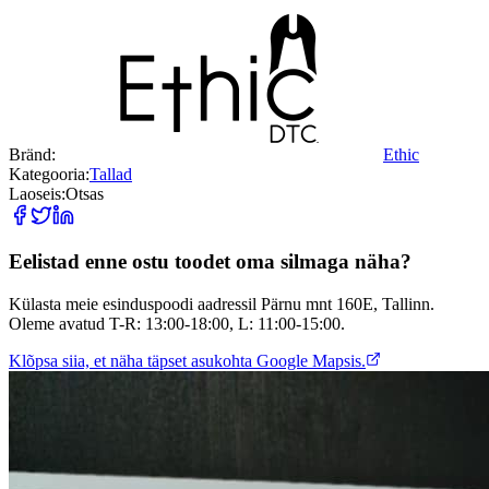
Bränd:
Ethic
Kategooria:
Tallad
Laoseis:
Otsas
Eelistad enne ostu toodet oma silmaga näha?
Külasta meie esinduspoodi aadressil Pärnu mnt 160E, Tallinn.
Oleme avatud T-R: 13:00-18:00, L: 11:00-15:00.
Klõpsa siia, et näha täpset asukohta Google Mapsis.