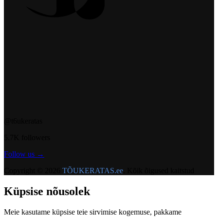
@t6ukeratas
5.7K followers
Follow us →
Copyright © 2026
TÕUKERATAS.ee
. Kõik õigused kaitstud
Küpsise nõusolek
Meie kasutame küpsise teie sirvimise kogemuse, pakkame