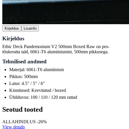
Kirjeldus
Lisainfo
Kirjeldus
Ethic Deck Pandemonium V2 500mm Boxed Raw on pro-
tõukeratta tald, 6061-T6 alumiiniumist, 500mm pikkusega.
Tehnilised andmed
Materjal: 6061-T6 alumiinium
Pikkus: 500mm
Laius: 4.5" / 5" / 6"
Kinnitused: Keevitatud / boxed
Ühilduvus: 100 / 110 / 120 mm rattad
Seotud tooted
ALLAHINDLUS -26%
View details