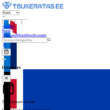
Avaleht
Pood
Teenused
Meist
Blogi
Kontakt
Ostukorv
Teie ostukorv on tühi