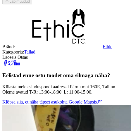
Läbimüüdud
Bränd:
Ethic
Kategooria:
Tallad
Laoseis:
Otsas
Eelistad enne ostu toodet oma silmaga näha?
Külasta meie esinduspoodi aadressil Pärnu mnt 160E, Tallinn.
Oleme avatud T-R: 13:00-18:00, L: 11:00-15:00.
Klõpsa siia, et näha täpset asukohta Google Mapsis.