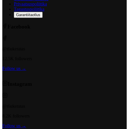
Privaatsuspoliitika
Tagastuspoliitika
Garantiitaotlus
Facebook
@t6ukeratas
12.5K followers
Follow us →
Instagram
@t6ukeratas
8.2K followers
Follow us →