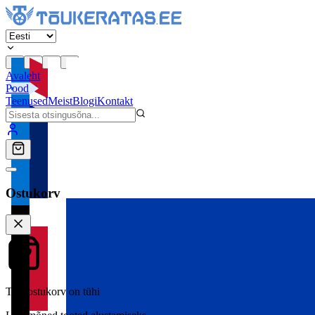
Avaleht
Pood
Teenused
Meist
Blogi
Kontakt
Ostukorv
Teie ostukorv on tühi