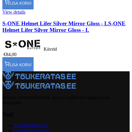
LISA KORVI
View details
S-ONE Helmet Lifer Silver Mirror Gloss - L
S-ONE
Helmet Lifer Silver Mirror Gloss - L
Kiivrid
€84,00
LISA KORVI
Müüme preemiumtooteid, mis on loodud teie igapäeva elu
tõstmiseks.
Tugi
Müügitingimused
Garantiitingimused