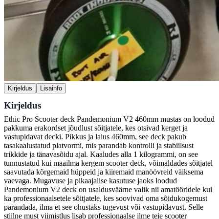
Kirjeldus
Lisainfo
Kirjeldus
Ethic Pro Scooter deck Pandemonium V2 460mm mustas on loodud
pakkuma erakordset jõudlust sõitjatele, kes otsivad kerget ja
vastupidavat decki. Pikkus ja laius 460mm, see deck pakub
tasakaalustatud platvormi, mis parandab kontrolli ja stabiilsust
trikkide ja tänavasõidu ajal. Kaaludes alla 1 kilogrammi, on see
tunnustatud kui maailma kergem scooter deck, võimaldades sõitjatel
saavutada kõrgemaid hüppeid ja kiiremaid manöövreid väiksema
vaevaga. Mugavuse ja pikaajalise kasutuse jaoks loodud
Pandemonium V2 deck on usaldusväärne valik nii amatööridele kui
ka professionaalsetele sõitjatele, kes soovivad oma sõidukogemust
parandada, ilma et see ohustaks tugevust või vastupidavust. Selle
stiilne must viimistlus lisab professionaalse ilme teie scooter