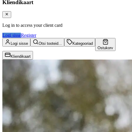
Kliendikaart
Log in to access your client card
Logi sisse
Register
Logi sisse
Otsi tooteid...
Kategooriad
Ostukorv
Kliendikaart