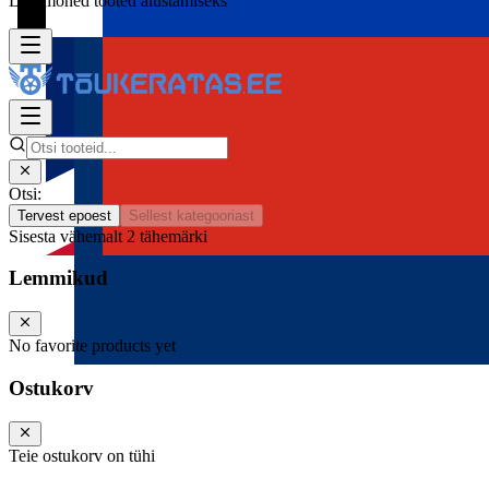
Lisa mõned tooted alustamiseks
Otsi:
Tervest epoest
Sellest kategooriast
Sisesta vähemalt 2 tähemärki
Lemmikud
No favorite products yet
Ostukorv
Teie ostukorv on tühi