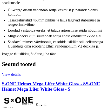
seadistusele.
Üli-kerge disain vähendab sõitja väsimust ja parandab õhus
kontrolli
Tasakaalustatud 460mm pikkus ja laius tagavad stabiilsuse ja
reageerimisvõime
Loodud vastupidavuseks, et taluda agressiivse sõidu nõudmisi
Mugav decki kuju suurendab sõitja enesekindlust trikkide ajal
Saadaval mitmes värvitoonis, et sobida isiklike stiilieelistustega
Uuendage oma scooterit Ethic Pandemonium V2 deckiga ja
kogege täiuslikku jõudlust juba täna.
Seotud tooted
View details
S-ONE Helmet Mega Lifer White Gloss - S
S-ONE
Helmet Mega Lifer White Gloss - S
Kiivrid