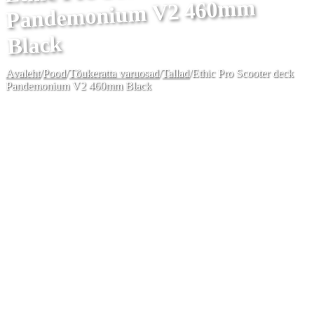
Pandemonium V2 460mm
Black
Avaleht
/
Pood
/
Tõukeratta varuosad
/
Tallad
/
Ethic Pro Scooter deck
Pandemonium V2 460mm Black