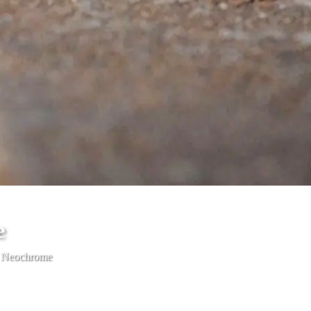
e
t Neochrome