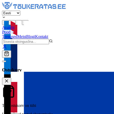
Avaleht
Pood
Teenused
Meist
Blogi
Kontakt
Ostukorv
Teie ostukorv on tühi