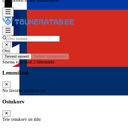
Lisa mõned tooted alustamiseks
Otsi:
Tervest epoest
Sellest kategooriast
Sisesta vähemalt 2 tähemärki
Lemmikud
No favorite products yet
Ostukorv
Teie ostukorv on tühi