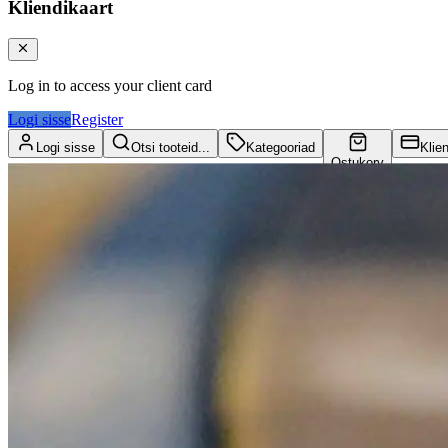
Kliendikaart
Log in to access your client card
Logi sisse
Register
Logi sisse
Otsi tooteid...
Kategooriad
Klie
Ostukorv