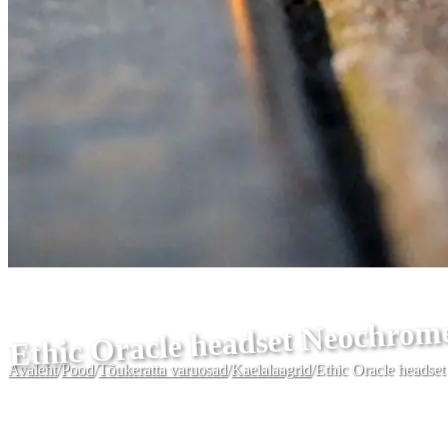
Ethic Oracle headset Neochrom
Avaleht
/
Pood
/
Tõukeratta varuosad
/
Kaelalaagrid
/
Ethic Oracle headse