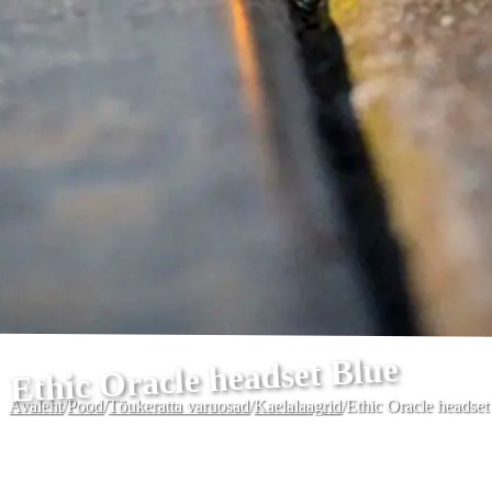
Ethic Oracle headset Blue
Avaleht
/
Pood
/
Tõukeratta varuosad
/
Kaelalaagrid
/
Ethic Oracle headset