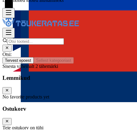
Lisa mõned tooted alustamiseks
Otsi:
Tervest epoest
Sellest kategooriast
Sisesta vähemalt 2 tähemärki
Lemmikud
No favorite products yet
Ostukorv
Teie ostukorv on tühi