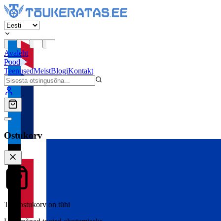
Avaleht
Pood
Teenused
Meist
Blogi
Kontakt
Ostukorv
Teie ostukorv on tühi