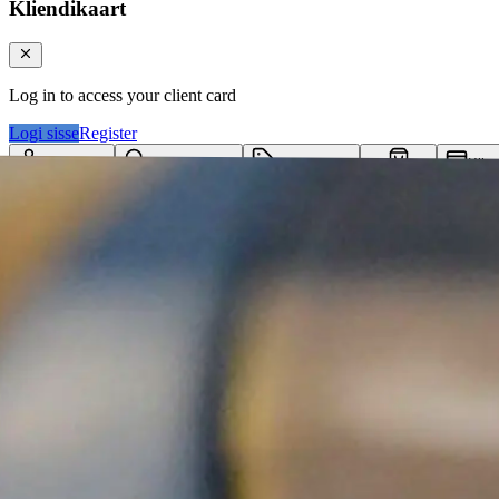
Kliendikaart
Log in to access your client card
Logi sisse
Register
Logi sisse
Otsi tooteid...
Kategooriad
Klie
Ostukorv