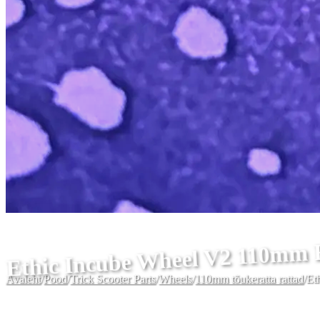
Ethic Incube Wheel V2 110mm
Avaleht
/
Pood
/
Trick Scooter Parts
/
Wheels
/
110mm tõukeratta rattad
/
Et