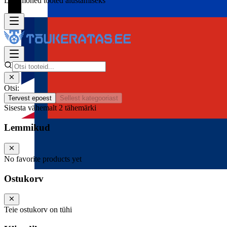
Lisa mõned tooted alustamiseks
Otsi:
Tervest epoest
Sellest kategooriast
Sisesta vähemalt 2 tähemärki
Lemmikud
No favorite products yet
Ostukorv
Teie ostukorv on tühi