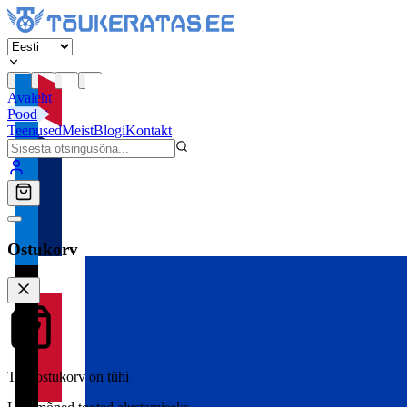
Avaleht
Pood
Teenused
Meist
Blogi
Kontakt
Ostukorv
Teie ostukorv on tühi