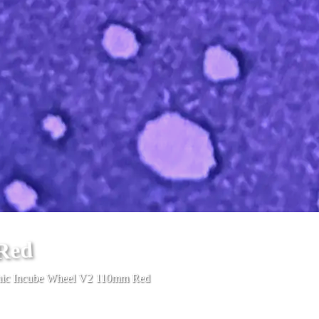
 Red
hic Incube Wheel V2 110mm Red