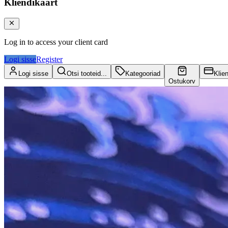
Kliendikaart
Log in to access your client card
Logi sisse
Register
Logi sisse
Otsi tooteid...
Kategooriad
Klie
Ostukorv