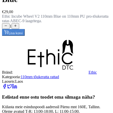
€29,00
Ethic Incube Wheel V2 110mm Blue on 110mm PU pro-tõukeratta
ratas ABEC-9 laagritega.
1
Lisa korvi
Bränd
:
Ethic
Kategooria
:
110mm tõukeratta rattad
Laoseis
:
Laos
Eelistad enne ostu toodet oma silmaga näha?
Külasta meie esinduspoodi aadressil Pärnu mnt 160E, Tallinn.
Oleme avatud T-R: 13:00-18:00, L: 11:00-15:00.