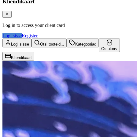
Kliendikaart
Log in to access your client card
Logi sisse
Register
Logi sisse
Otsi tooteid...
Kategooriad
Ostukorv
Kliendikaart