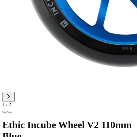
1
/
2
Ethic Incube Wheel V2 110mm
Blue