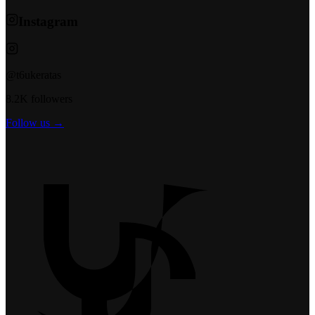
Instagram
@t6ukeratas
8.2K followers
Follow us →