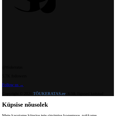
@t6ukeratas
5.7K followers
Follow us →
Copyright ©
2026
TÕUKERATAS.ee
.
Kõik õigused kaitstud
Küpsise nõusolek
Meie kasutame küpsise teie sirvimise kogemuse, pakkame