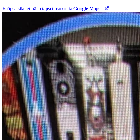
Klõpsa siia, et näha täpset asukohta Google Mapsis.