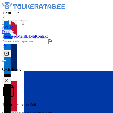
Avaleht
Pood
Teenused
Meist
Blogi
Kontakt
Ostukorv
Teie ostukorv on tühi