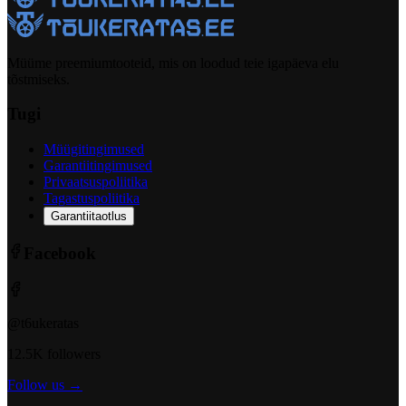
Müüme preemiumtooteid, mis on loodud teie igapäeva elu
tõstmiseks.
Tugi
Müügitingimused
Garantiitingimused
Privaatsuspoliitika
Tagastuspoliitika
Garantiitaotlus
Facebook
@t6ukeratas
12.5K followers
Follow us →