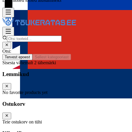
Lisa mõned tooted alustamiseks
Otsi:
Tervest epoest
Sellest kategooriast
Sisesta vähemalt 2 tähemärki
Lemmikud
No favorite products yet
Ostukorv
Teie ostukorv on tühi