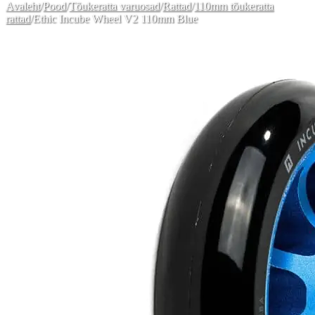
Avaleht
/
Pood
/
Tõukeratta varuosad
/
Rattad
/
110mm tõukeratta
rattad
/
Ethic Incube Wheel V2 110mm Blue