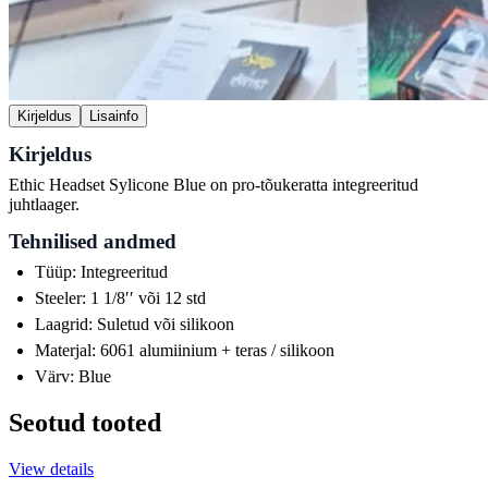
Kirjeldus
Lisainfo
Kirjeldus
Ethic Headset Sylicone Blue on pro-tõukeratta integreeritud
juhtlaager.
Tehnilised andmed
Tüüp: Integreeritud
Steeler: 1 1/8ʹʹ või 12 std
Laagrid: Suletud või silikoon
Materjal: 6061 alumiinium + teras / silikoon
Värv: Blue
Seotud tooted
View details