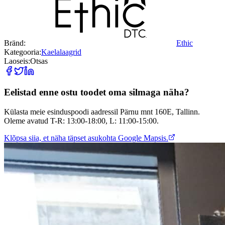
Bränd:
Ethic
Kategooria:
Kaelalaagrid
Laoseis:
Otsas
Eelistad enne ostu toodet oma silmaga näha?
Külasta meie esinduspoodi aadressil Pärnu mnt 160E, Tallinn.
Oleme avatud T-R: 13:00-18:00, L: 11:00-15:00.
Klõpsa siia, et näha täpset asukohta Google Mapsis.