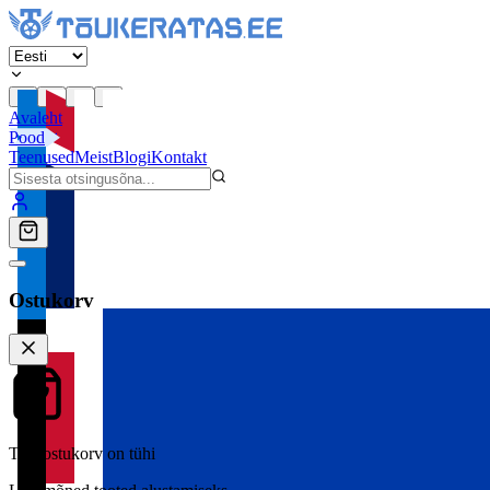
Avaleht
Pood
Teenused
Meist
Blogi
Kontakt
Ostukorv
Teie ostukorv on tühi