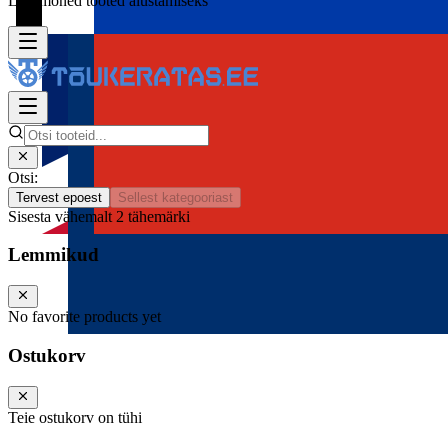
Lisa mõned tooted alustamiseks
Otsi:
Tervest epoest
Sellest kategooriast
Sisesta vähemalt 2 tähemärki
Lemmikud
No favorite products yet
Ostukorv
Teie ostukorv on tühi