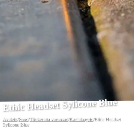
Ethic Headset Sylicone Blue
Avaleht
/
Pood
/
Tõukeratta varuosad
/
Kaelalaagrid
/
Ethic Headset
Sylicone Blue