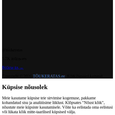
@t6ukeratas
5.7K followers
Follow us →
Copyright © 2026
TÕUKERATAS.ee
. Kõik õigused kaitstud
Küpsise nõusolek
Meie kasutame küpsise teie sirvimise kogemuse, pakkame
kohandatud sisu ja analüüsime liiklust. Klõpsates "Nõust kõik",
nõustute meie küpsiste kasutamisele. Võite ka eelistada oma eelistusi
või lükata kõik mitte-taarilised küpsised välja.