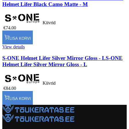
Helmet Lifer Black Camo Matte - M
Kiivrid
€74.00
LISA KORVI
View details
S-ONE Helmet Lifer Silver Mirror Gloss - L
S-ONE
Helmet Lifer Silver Mirror Gloss - L
Kiivrid
€84.00
LISA KORVI