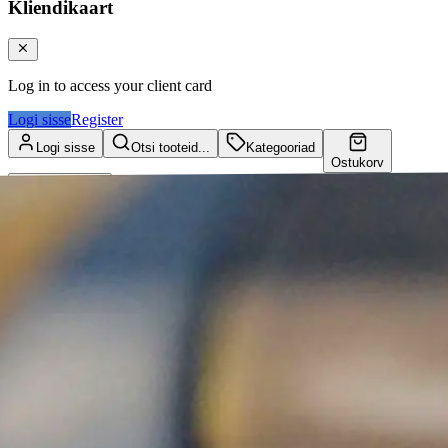
Kliendikaart
Log in to access your client card
Logi sisse
Register
Logi sisse
Otsi tooteid...
Kategooriad
Ostukorv
Kliendikaart