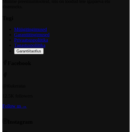
Müüme preemiumtooteid, mis on loodud teie igapäeva elu
tõstmiseks.
Tugi
Müügitingimused
Garantiitingimused
Privaatsuspoliitika
Tagastuspoliitika
Garantiitaotlus
Facebook
@t6ukeratas
12.5K followers
Follow us →
Instagram