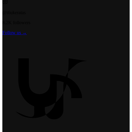
@t6ukeratas
8.2K followers
Follow us →