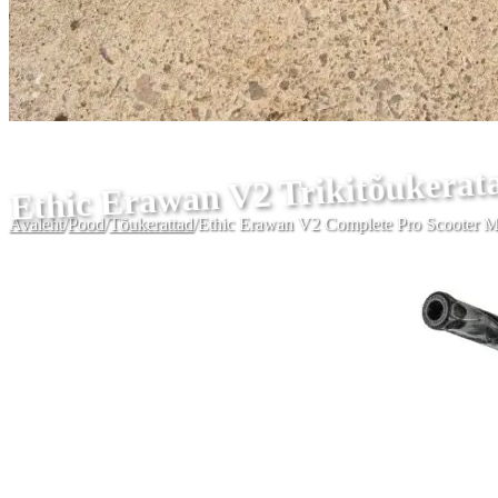
Ethic Erawan V2 Trikitõukerat
Avaleht
/
Pood
/
Tõukerattad
/
Ethic Erawan V2 Complete Pro Scooter 