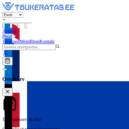
Avaleht
Pood
Teenused
Meist
Blogi
Kontakt
Ostukorv
Teie ostukorv on tühi