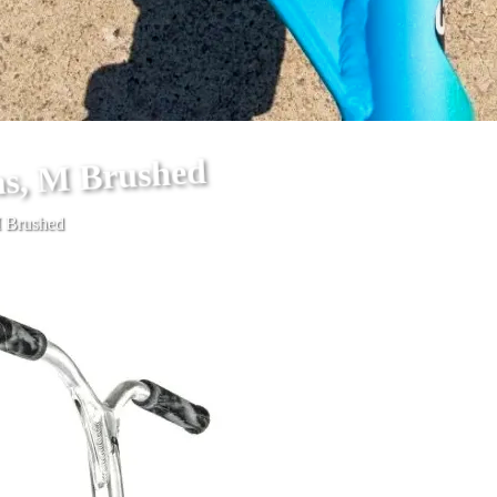
as, M Brushed
M Brushed