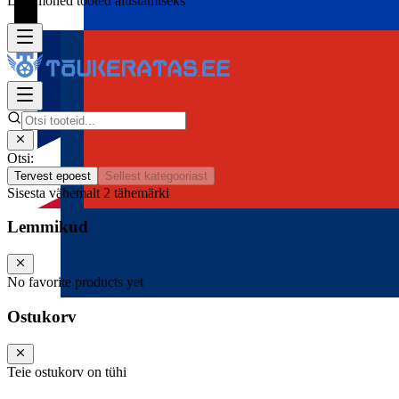
Lisa mõned tooted alustamiseks
Otsi:
Tervest epoest
Sellest kategooriast
Sisesta vähemalt 2 tähemärki
Lemmikud
No favorite products yet
Ostukorv
Teie ostukorv on tühi