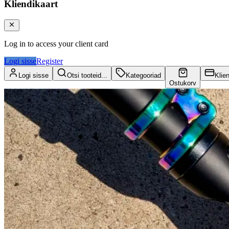
Kliendikaart
Log in to access your client card
Logi sisse
Register
Logi sisse
Otsi tooteid...
Kategooriad
Klie
Ostukorv