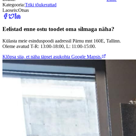
Kategooria:
Triki tõukerattad
Laoseis:
Otsas
Eelistad enne ostu toodet oma silmaga näha?
Külasta meie esinduspoodi aadressil Pärnu mnt 160E, Tallinn.
Oleme avatud T-R: 13:00-18:00, L: 11:00-15:00.
Klõpsa siia, et näha täpset asukohta Google Mapsis.