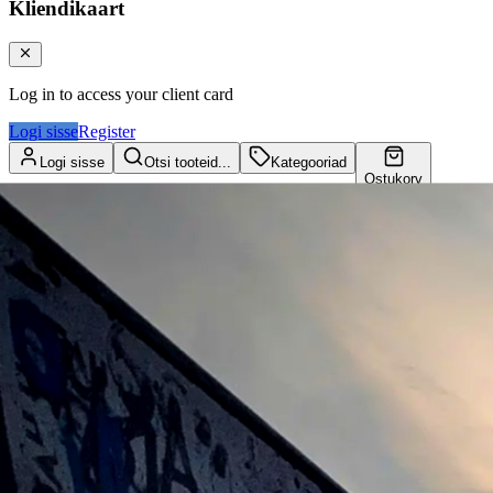
Kliendikaart
Log in to access your client card
Logi sisse
Register
Logi sisse
Otsi tooteid...
Kategooriad
Ostukorv
Kliendikaart