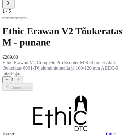
1 / 5
Ethic Erawan V2 Tõukeratas
M - punane
€209,00
Ethic Erawan V2 Complete Pro Scooter M Red on terviklik
tõukeratas 6061-T6 alumiiniumtalla ja 100-120 mm ABEC-9
ratastega.
1
Läbimüüdud
Bränd:
Ethic