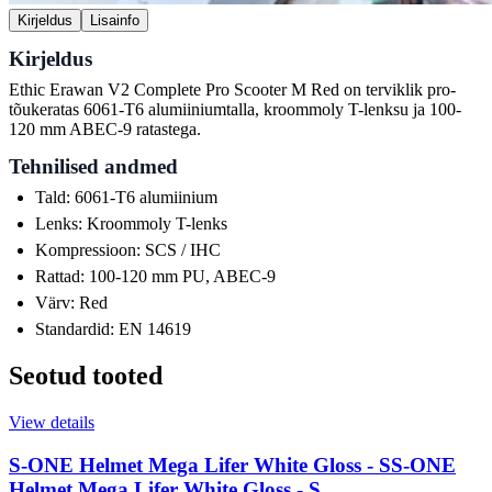
Kirjeldus
Lisainfo
Kirjeldus
Ethic Erawan V2 Complete Pro Scooter M Red on terviklik pro-
tõukeratas 6061-T6 alumiiniumtalla, kroommoly T-lenksu ja 100-
120 mm ABEC-9 ratastega.
Tehnilised andmed
Tald: 6061-T6 alumiinium
Lenks: Kroommoly T-lenks
Kompressioon: SCS / IHC
Rattad: 100-120 mm PU, ABEC-9
Värv: Red
Standardid: EN 14619
Seotud tooted
View details
S-ONE Helmet Mega Lifer White Gloss - S
S-ONE
Helmet Mega Lifer White Gloss - S