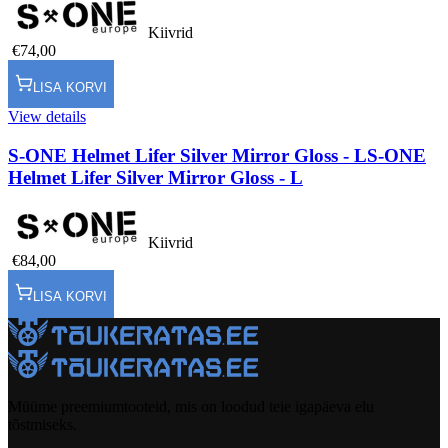
Kiivrid
€74,00
LISA KORVI
View details
S-ONE Helmet Lifer Silver Mirror Gloss - L
S-ONE
Helmet Lifer Silver Mirror Gloss - L
Kiivrid
€84,00
LISA KORVI
Müüme preemiumtooteid, mis on loodud teie igapäeva elu
tõstmiseks.