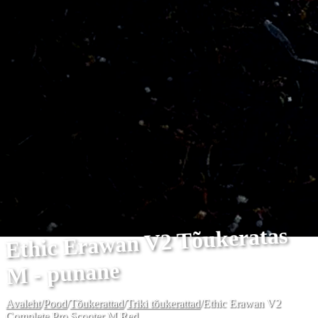
Ethic Erawan V2 Tõukeratas
M - punane
Avaleht
/
Pood
/
Tõukerattad
/
Triki tõukerattad
/
Ethic Erawan V2
Complete Pro Scooter M Red