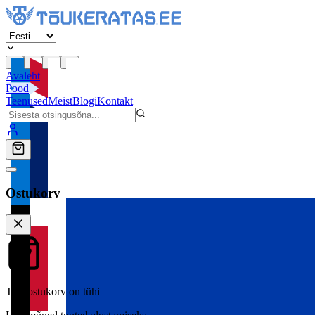
Avaleht
Pood
Teenused
Meist
Blogi
Kontakt
Ostukorv
Teie ostukorv on tühi