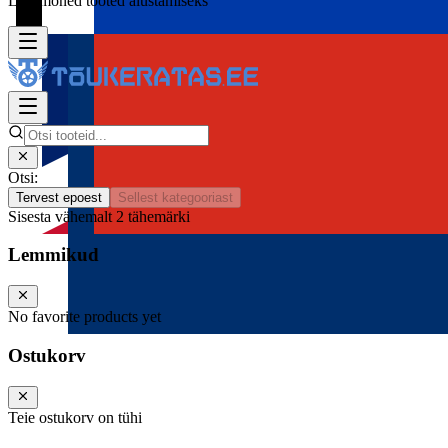
Lisa mõned tooted alustamiseks
Otsi:
Tervest epoest
Sellest kategooriast
Sisesta vähemalt 2 tähemärki
Lemmikud
No favorite products yet
Ostukorv
Teie ostukorv on tühi