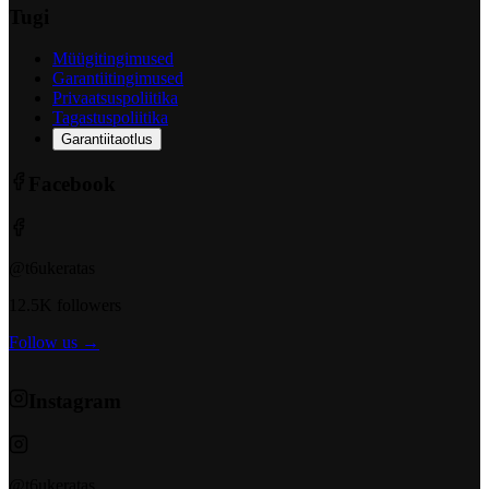
Tugi
Müügitingimused
Garantiitingimused
Privaatsuspoliitika
Tagastuspoliitika
Garantiitaotlus
Facebook
@t6ukeratas
12.5K followers
Follow us →
Instagram
@t6ukeratas