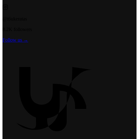
@t6ukeratas
8.2K followers
Follow us →