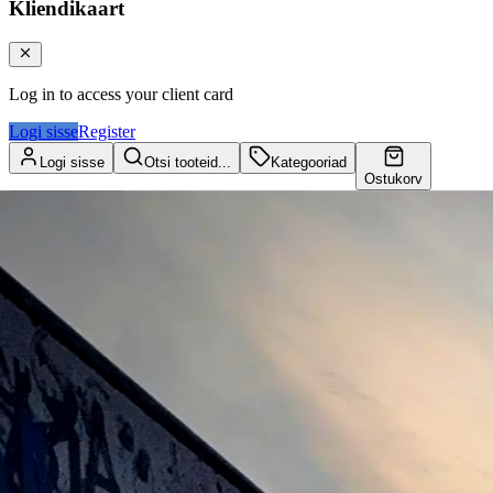
Kliendikaart
Log in to access your client card
Logi sisse
Register
Logi sisse
Otsi tooteid...
Kategooriad
Ostukorv
Kliendikaart