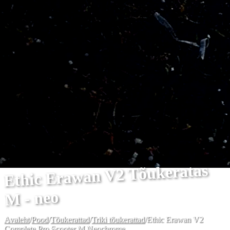
Ethic Erawan V2 Tõukeratas
M - neo
Avaleht
/
Pood
/
Tõukerattad
/
Triki tõukerattad
/
Ethic Erawan V2
Complete Pro Scooter M Neochrome