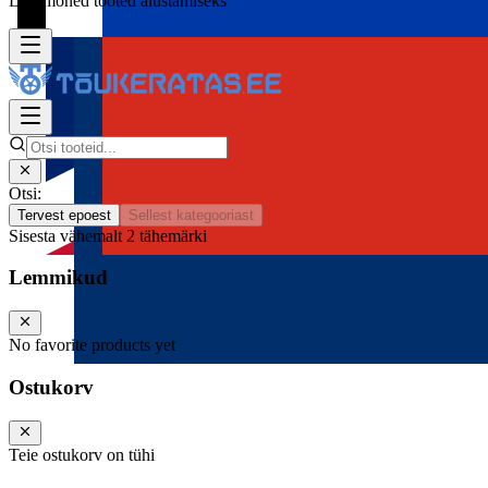
Lisa mõned tooted alustamiseks
Otsi:
Tervest epoest
Sellest kategooriast
Sisesta vähemalt 2 tähemärki
Lemmikud
No favorite products yet
Ostukorv
Teie ostukorv on tühi