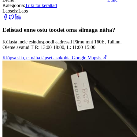
Kategooria:
Triki tõukerattad
Laoseis:
Laos
Eelistad enne ostu toodet oma silmaga näha?
Külasta meie esinduspoodi aadressil Pärnu mnt 160E, Tallinn.
Oleme avatud T-R: 13:00-18:00, L: 11:00-15:00.
Klõpsa siia, et näha täpset asukohta Google Mapsis.