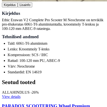
Kirjeldus
Lisainfo
Kirjeldus
Ethic Erawan V2 Complete Pro Scooter M Neochrome on terviklik
pro-tõukeratas 6061-T6 alumiiniumtalla, kroommoly T-lenksu ja
100-120 mm ABEC-9 ratastega.
Tehnilised andmed
Tald: 6061-T6 alumiinium
Lenks: Kroommoly T-lenks
Kompressioon: SCS / IHC
Rattad: 100-120 mm PU, ABEC-9
Värv: Neochrome
Standardid: EN 14619
Seotud tooted
ALLAHINDLUS -26%
View details
PARADOX SCOOTERING Wheel Premium