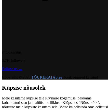
@t6ukeratas
5.7K followers
Follow us →
Copyright © 2026
TÕUKERATAS.ee
. Kõik õigused kaitstud
Küpsise nõusolek
Meie kasutame küpsise teie sirvimise kogemuse, pakkame
kohandatud sisu ja analüüsime liiklust. Klõpsates "Nõust kõik",
nõustute meie küpsiste kasutamisele. Võite ka eelistada oma eelistusi