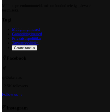
Müüme preemiumtooteid, mis on loodud teie igapäeva elu
tõstmiseks.
Tugi
Müügitingimused
Garantiitingimused
Privaatsuspoliitika
Tagastuspoliitika
Garantiitaotlus
Facebook
@t6ukeratas
12.5K followers
Follow us →
Instagram