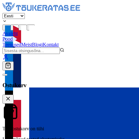
Avaleht
Pood
Teenused
Meist
Blogi
Kontakt
Ostukorv
Teie ostukorv on tühi