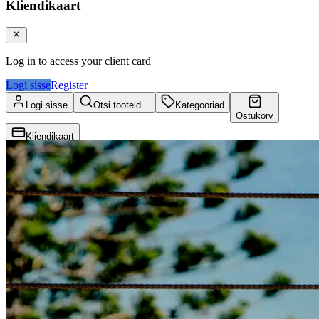
Kliendikaart
Log in to access your client card
Logi sisse
Register
Logi sisse
Otsi tooteid...
Kategooriad
Ostukorv
Kliendikaart