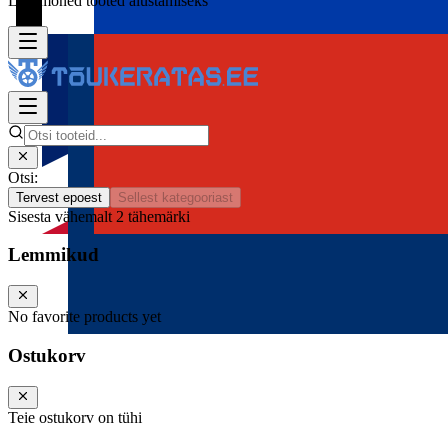
Lisa mõned tooted alustamiseks
Otsi:
Tervest epoest
Sellest kategooriast
Sisesta vähemalt 2 tähemärki
Lemmikud
No favorite products yet
Ostukorv
Teie ostukorv on tühi