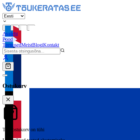
Avaleht
Pood
Teenused
Meist
Blogi
Kontakt
Ostukorv
Teie ostukorv on tühi