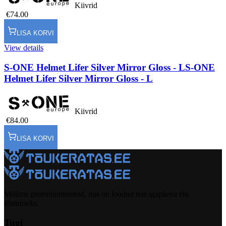
Kiivrid
€74.00
LISA KORVI
View details
S-ONE Helmet Lifer Silver Mirror Gloss - L
S-ONE
Helmet Lifer Silver Mirror Gloss - L
Kiivrid
€84.00
LISA KORVI
Müüme preemiumtooteid, mis on loodud teie igapäeva elu
tõstmiseks.
Tugi