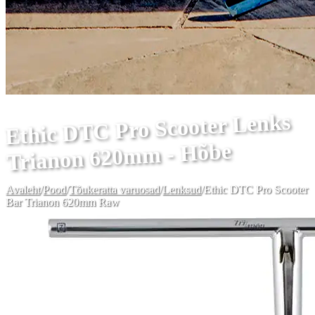
Ethic DTC Pro Scooter Lenks
Trianon 620mm - Hõbe
Avaleht
/
Pood
/
Tõukeratta varuosad
/
Lenksud
/
Ethic DTC Pro Scooter
Bar Trianon 620mm Raw