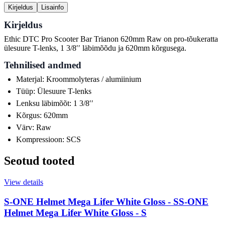
Kirjeldus
Lisainfo
Kirjeldus
Ethic DTC Pro Scooter Bar Trianon 620mm Raw on pro-tõukeratta
ülesuure T-lenks, 1 3/8ʹʹ läbimõõdu ja 620mm kõrgusega.
Tehnilised andmed
Materjal: Kroommolyteras / alumiinium
Tüüp: Ülesuure T-lenks
Lenksu läbimõõt: 1 3/8ʹʹ
Kõrgus: 620mm
Värv: Raw
Kompressioon: SCS
Seotud tooted
View details
S-ONE Helmet Mega Lifer White Gloss - S
S-ONE
Helmet Mega Lifer White Gloss - S