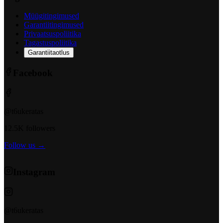
Müügitingimused
Garantiitingimused
Privaatsuspoliitika
Tagastuspoliitika
Garantiitaotlus
Facebook
@t6ukeratas
12.5K followers
Follow us →
Instagram
@t6ukeratas