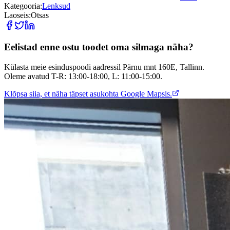
Kategooria:
Lenksud
Laoseis:
Otsas
Eelistad enne ostu toodet oma silmaga näha?
Külasta meie esinduspoodi aadressil Pärnu mnt 160E, Tallinn.
Oleme avatud T-R: 13:00-18:00, L: 11:00-15:00.
Klõpsa siia, et näha täpset asukohta Google Mapsis.