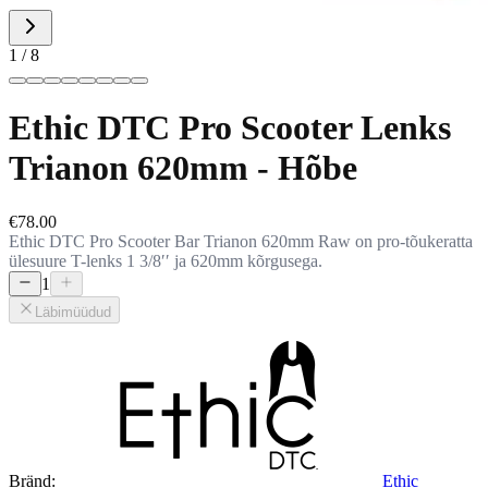
1 / 8
Ethic DTC Pro Scooter Lenks
Trianon 620mm - Hõbe
€78.00
Ethic DTC Pro Scooter Bar Trianon 620mm Raw on pro-tõukeratta
ülesuure T-lenks 1 3/8ʹʹ ja 620mm kõrgusega.
1
Läbimüüdud
Bränd:
Ethic