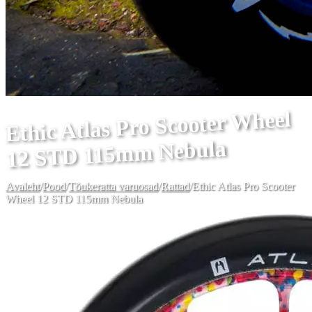
Ethic Atlas Pro Scooter Wheel
12 STD 115mm Nebula
Avaleht
/
Pood
/
Tõukeratta varuosad
/
Rattad
/
Ethic Atlas Pro Scooter
Wheel 12 STD 115mm Nebula