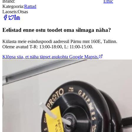
Bränd:
Ethic
Kategooria:
Rattad
Laoseis:
Otsas
Eelistad enne ostu toodet oma silmaga näha?
Külasta meie esinduspoodi aadressil Pärnu mnt 160E, Tallinn.
Oleme avatud T-R: 13:00-18:00, L: 11:00-15:00.
Klõpsa siia, et näha täpset asukohta Google Mapsis.