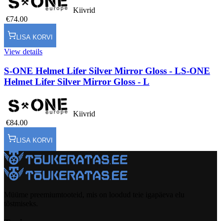
Kiivrid
€74.00
LISA KORVI
View details
S-ONE Helmet Lifer Silver Mirror Gloss - L
S-ONE
Helmet Lifer Silver Mirror Gloss - L
Kiivrid
€84.00
LISA KORVI
Müüme preemiumtooteid, mis on loodud teie igapäeva elu
tõstmiseks.