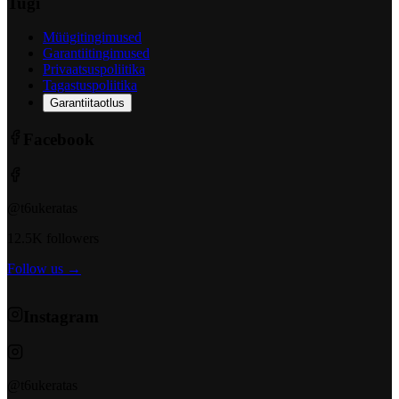
Tugi
Müügitingimused
Garantiitingimused
Privaatsuspoliitika
Tagastuspoliitika
Garantiitaotlus
Facebook
@t6ukeratas
12.5K followers
Follow us →
Instagram
@t6ukeratas