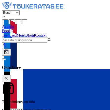
Avaleht
Pood
Teenused
Meist
Blogi
Kontakt
Ostukorv
Teie ostukorv on tühi