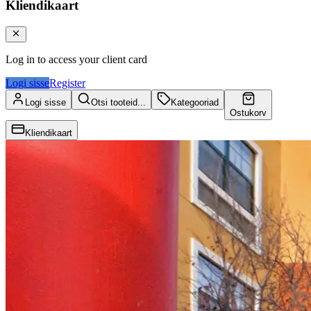
Kliendikaart
Log in to access your client card
Logi sisse
Register
Logi sisse
Otsi tooteid...
Kategooriad
Ostukorv
Kliendikaart