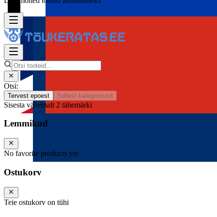
Lisa mõned tooted alustamiseks
Otsi:
Tervest epoest
Sellest kategooriast
Sisesta vähemalt 2 tähemärki
Lemmikud
No favorite products yet
Ostukorv
Teie ostukorv on tühi