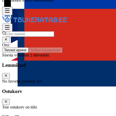
Lisa mõned tooted alustamiseks
Otsi:
Tervest epoest
Sellest kategooriast
Sisesta vähemalt 2 tähemärki
Lemmikud
No favorite products yet
Ostukorv
Teie ostukorv on tühi