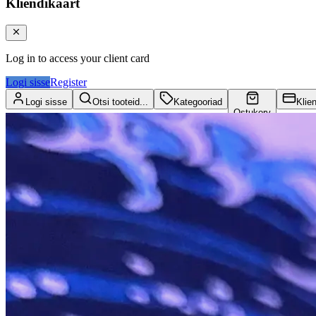
Kliendikaart
Log in to access your client card
Logi sisse
Register
Logi sisse
Otsi tooteid...
Kategooriad
Klie
Ostukorv