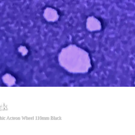
ck
hic Acteon Wheel 110mm Black