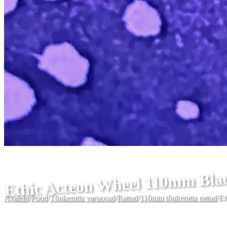
Ethic Acteon Wheel 110mm Bla
Avaleht
/
Pood
/
Tõukeratta varuosad
/
Rattad
/
110mm tõukeratta rattad
/
Et