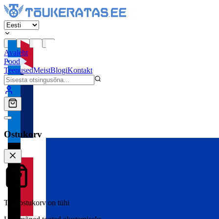
Avaleht
Pood
Teenused
Meist
Blogi
Kontakt
Ostukorv
Teie ostukorv on tühi