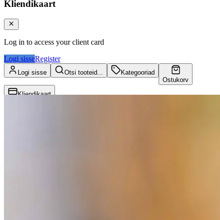
Kliendikaart
Log in to access your client card
Logi sisse
Register
Logi sisse
Otsi tooteid...
Kategooriad
Ostukorv
Kliendikaart