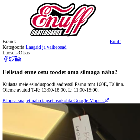
Bränd:
Enuff
Kategooria:
Laagrid ja väikeosad
Laoseis:
Otsas
Eelistad enne ostu toodet oma silmaga näha?
Külasta meie esinduspoodi aadressil Pärnu mnt 160E, Tallinn.
Oleme avatud T-R: 13:00-18:00, L: 11:00-15:00.
Klõpsa siia, et näha täpset asukohta Google Mapsis.