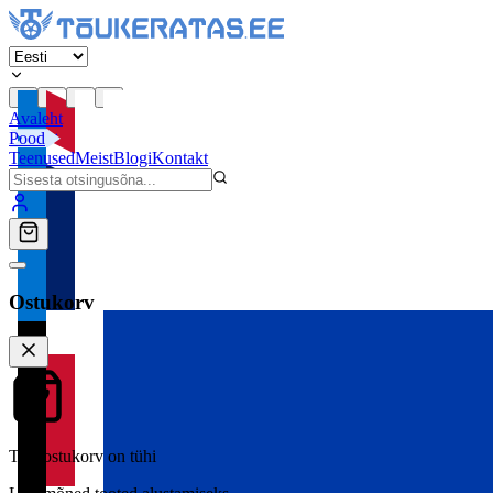
Avaleht
Pood
Teenused
Meist
Blogi
Kontakt
Ostukorv
Teie ostukorv on tühi