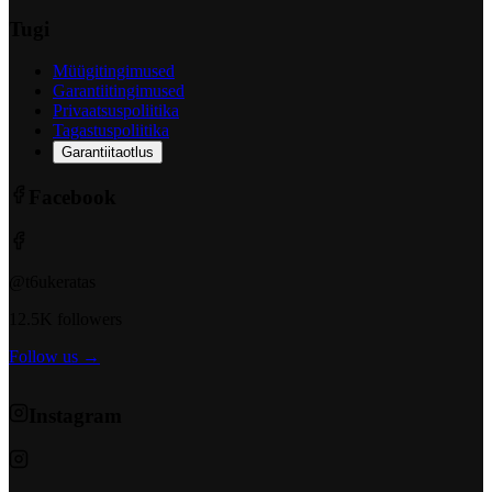
Tugi
Müügitingimused
Garantiitingimused
Privaatsuspoliitika
Tagastuspoliitika
Garantiitaotlus
Facebook
@t6ukeratas
12.5K followers
Follow us →
Instagram