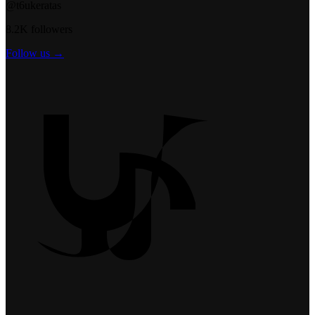
@t6ukeratas
8.2K followers
Follow us →