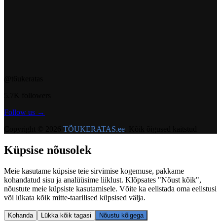
@t6ukeratas
5.7K followers
Follow us →
Copyright © 2026
TÕUKERATAS.ee
. Kõik õigused kaitstud
Küpsise nõusolek
Meie kasutame küpsise teie sirvimise kogemuse, pakkame
kohandatud sisu ja analüüsime liiklust. Klõpsates "Nõust kõik",
nõustute meie küpsiste kasutamisele. Võite ka eelistada oma eelistusi
või lükata kõik mitte-taarilised küpsised välja.
Kohanda
Lükka kõik tagasi
Nõustu kõigega