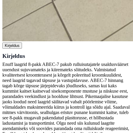
Kirjeldus
Kirjeldus
Enuff laagrid 8-pakk ABEC-7 pakub rulluisutajatele usaldusväärset
uuendust sujuvamateks ja kiiremateks sõitudeks. Valmistatud
kvaliteetsest kroomterasest ja kõrgelt poleeritud kroomkuulidest,
need laagrid tagavad täpsuse ja vastupidavuse. ABEC-7 hinnang
tagab kõrge täpsuse järjepidevaks jõudluseks, samas kui kaks
kummist kaitset kaitsevad sisekomponente mustuse ja niiskuse eest,
parandades veekindlust ja hoolduse lihtsust. Pikemaajalise kasutuse
jaoks loodud need laagrid säilitavad vabalt pöörlemise võime,
võimaldades maksimeerida kiirus ja kontroll iga sõidu ajal. Saadaval
mitmes värvitoonis, sealhulgas eristuv punane kummist kaitse, tuleb
see 8-pakk mugavalt pakendatud plasttorusse, et hõlbustada
ladustamist ja transportimist. Olgu need siis kulunud laagrite
asendamiseks või soovides parandada oma rulluiskude reageerimist,