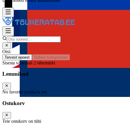
Lisa mõned tooted alustamiseks
Otsi:
Tervest epoest
Sellest kategooriast
Sisesta vähemalt 2 tähemärki
Lemmikud
No favorite products yet
Ostukorv
Teie ostukorv on tühi