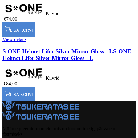
Kiivrid
€74,00
LISA KORVI
View details
S-ONE Helmet Lifer Silver Mirror Gloss - L
S-ONE
Helmet Lifer Silver Mirror Gloss - L
Kiivrid
€84,00
LISA KORVI
Müüme preemiumtooteid, mis on loodud teie igapäeva elu
tõstmiseks.