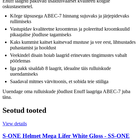
Enuff laagrid pakuvad usaldusväärset kvaliteeti kõigile
oskustasemetel.
Kõrge täpsusega ABEC-7 hinnang sujuvaks ja järjepidevaks
rullimiseks
Vastupidav kvaliteetne kroomteras ja poleeritud kroomkuulid
pikaajalise jõudluse tagamiseks
Kaks kummist kaitset kaitsevad mustuse ja vee eest, lihtsustades
puhastamist ja hooldust
Veekindel disain hoiab laagrid erinevates tingimustes vabalt
pöörlemas
Iga pakk sisaldab 8 laagrit, ideaalne täis rulluiskude
uuendamiseks
Saadaval mitmes värvitoonis, et sobida teie stiiliga
Uuendage oma rulluiskude jõudlust Enuff laagriga ABEC-7 juba
täna.
Seotud tooted
View details
S-ONE Helmet Mega Lifer White Gloss - S
S-ONE