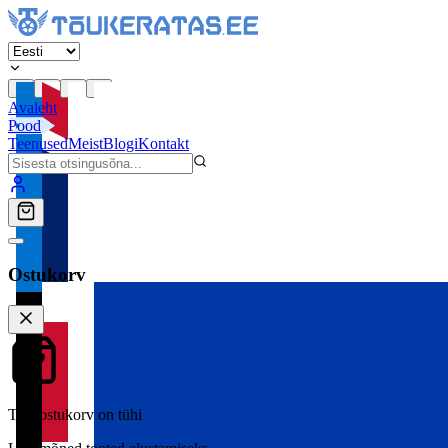
Avaleht
Pood
Teenused
Meist
Blogi
Kontakt
Ostukorv
Teie ostukorv on tühi