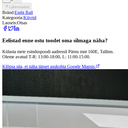
Läbimüüdud
Bränd:
Eight Ball
Kategooria:
Kiivrid
Laoseis:
Otsas
Eelistad enne ostu toodet oma silmaga näha?
Külasta meie esinduspoodi aadressil Pärnu mnt 160E, Tallinn.
Oleme avatud T-R: 13:00-18:00, L: 11:00-15:00.
Klõpsa siia, et näha täpset asukohta Google Mapsis.