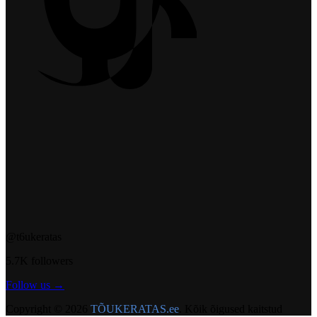
@t6ukeratas
5.7K followers
Follow us →
Copyright © 2026
TÕUKERATAS.ee
. Kõik õigused kaitstud