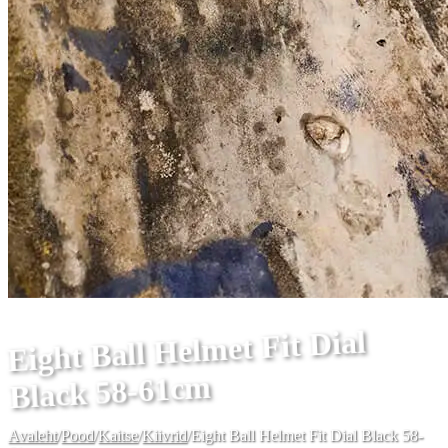
Eight Ball Helmet Fit Dial
Black 58-61cm
Avaleht
/
Pood
/
Kaitse
/
Kiivrid
/
Eight Ball Helmet Fit Dial Black 58-