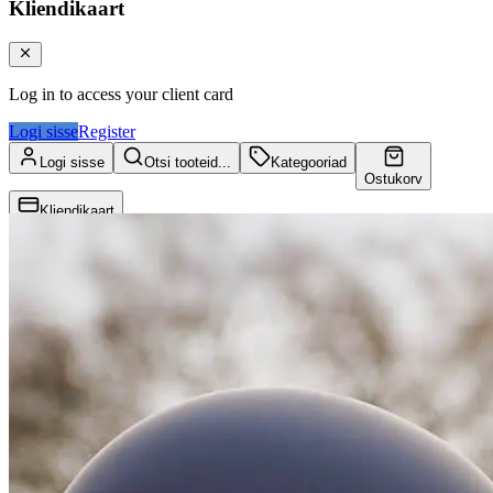
Kliendikaart
Log in to access your client card
Logi sisse
Register
Logi sisse
Otsi tooteid...
Kategooriad
Ostukorv
Kliendikaart