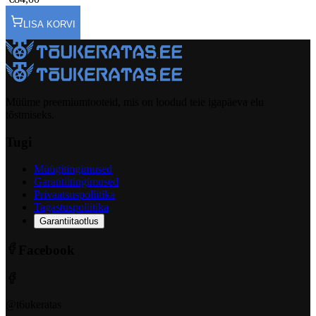
LISA KORVI
Müüme preemiumtooteid, mis on loodud teie igapäeva elu
tõstmiseks.
Tugi
Müügitingimused
Garantiitingimused
Privaatsuspoliitika
Tagastuspoliitika
Garantiitaotlus
Facebook
@t6ukeratas