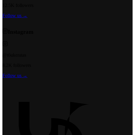
12.5K followers
Follow us →
Instagram
@t6ukeratas
8.2K followers
Follow us →