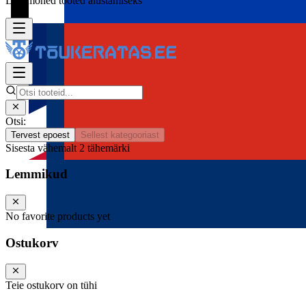
Lisa mõned tooted alustamiseks
Otsi:
Tervest epoest
Sellest kategooriast
Sisesta vähemalt 2 tähemärki
Lemmikud
No favorite products yet
Ostukorv
Teie ostukorv on tühi