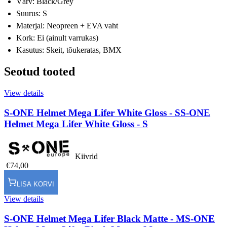
Värv: Black/Grey
Suurus: S
Materjal: Neopreen + EVA vaht
Kork: Ei (ainult varrukas)
Kasutus: Skeit, tõukeratas, BMX
Seotud tooted
View details
S-ONE Helmet Mega Lifer White Gloss - S
S-ONE
Helmet Mega Lifer White Gloss - S
Kiivrid
€74,00
LISA KORVI
View details
S-ONE Helmet Mega Lifer Black Matte - M
S-ONE