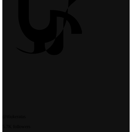
@t6ukeratas
5.7K followers