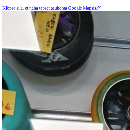
Klõpsa siia, et näha täpset asukohta Google Mapsis.