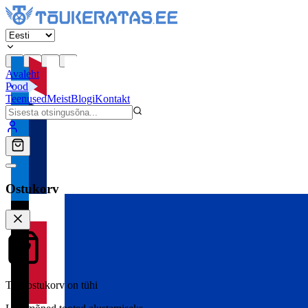
Avaleht
Pood
Teenused
Meist
Blogi
Kontakt
Ostukorv
Teie ostukorv on tühi