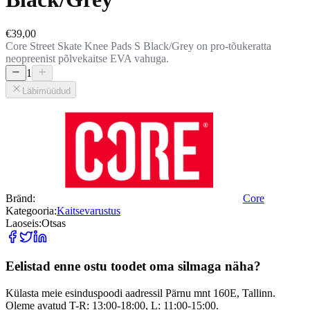
€39,00
Core Street Skate Knee Pads S Black/Grey on pro-tõukeratta
neopreenist põlvekaitse EVA vahuga.
1
Läbimüüdud
Bränd:
Core
Kategooria:
Kaitsevarustus
Laoseis:
Otsas
Eelistad enne ostu toodet oma silmaga näha?
Külasta meie esinduspoodi aadressil Pärnu mnt 160E, Tallinn.
Oleme avatud T-R: 13:00-18:00, L: 11:00-15:00.