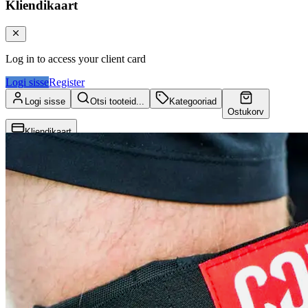
Kliendikaart
Log in to access your client card
Logi sisse
Register
Logi sisse
Otsi tooteid...
Kategooriad
Ostukorv
Kliendikaart