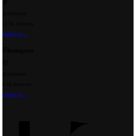
@t6ukeratas
12.5K followers
Follow us →
Instagram
@t6ukeratas
8.2K followers
Follow us →