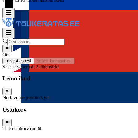
Lisa mõned tooted alustamiseks
Otsi:
Tervest epoest
Sellest kategooriast
Sisesta vähemalt 2 tähemärki
Lemmikud
No favorite products yet
Ostukorv
Teie ostukorv on tühi