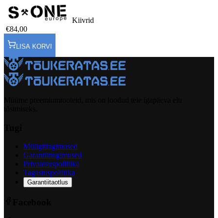
Kiivrid
€84,00
LISA KORVI
Müüme preemiumtooteid, mis on loodud teie igapäeva elu
tõstmiseks.
Tugi
Müügitingimused
Garantiitingimused
Privaatsuspoliitika
Tagastuspoliitika
Garantiitaotlus
Facebook