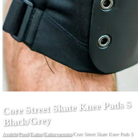
Core Street Skate Knee Pads S
Black/Grey
Avaleht
/
Pood
/
Kaitse
/
Kaitsevarustus
/
Core Street Skate Knee Pads S