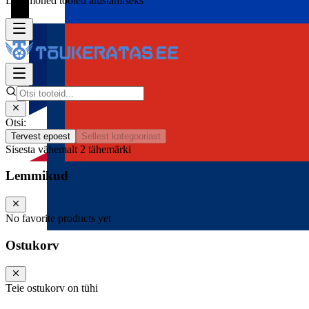
Lisa mõned tooted alustamiseks
Otsi:
Tervest epoest
Sellest kategooriast
Sisesta vähemalt 2 tähemärki
Lemmikud
No favorite products yet
Ostukorv
Teie ostukorv on tühi