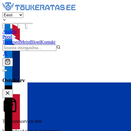
Avaleht
Pood
Teenused
Meist
Blogi
Kontakt
Ostukorv
Teie ostukorv on tühi