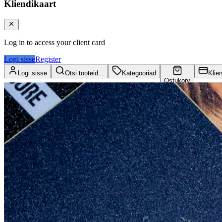
Kliendikaart
Log in to access your client card
Logi sisse
Register
Logi sisse
Otsi tooteid...
Kategooriad
Klie
Ostukorv