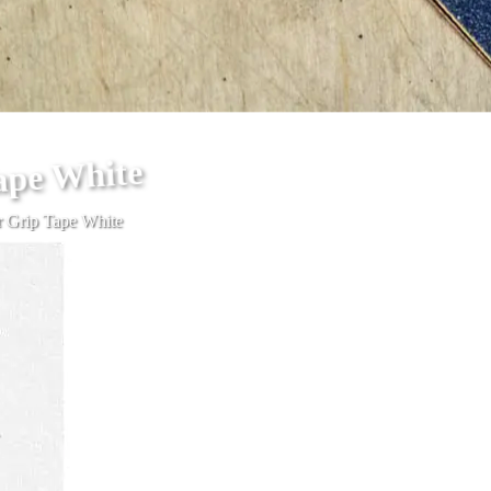
ape White
r Grip Tape White