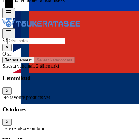
Lisa mõned tooted alustamiseks
Otsi:
Tervest epoest
Sellest kategooriast
Sisesta vähemalt 2 tähemärki
Lemmikud
No favorite products yet
Ostukorv
Teie ostukorv on tühi