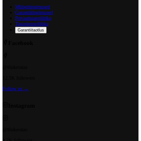
Müügitingimused
Garantiitingimused
Privaatsuspoliitika
Tagastuspoliitika
Garantiitaotlus
Facebook
@t6ukeratas
12.5K followers
Follow us →
Instagram
@t6ukeratas
8.2K followers