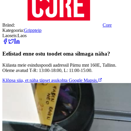
Bränd
:
Core
Kategooria
:
Grippteip
Laoseis
:
Laos
Eelistad enne ostu toodet oma silmaga näha?
Külasta meie esinduspoodi aadressil Pärnu mnt 160E, Tallinn.
Oleme avatud T-R: 13:00-18:00, L: 11:00-15:00.
Klõpsa siia, et näha täpset asukohta Google Mapsis.