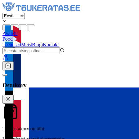
Avaleht
Pood
Teenused
Meist
Blogi
Kontakt
Ostukorv
Teie ostukorv on tühi