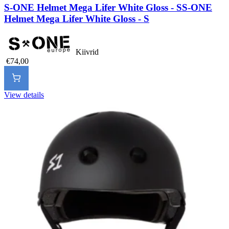
S-ONE Helmet Mega Lifer White Gloss - S
S-ONE
Helmet Mega Lifer White Gloss - S
Kiivrid
€74,00
View details