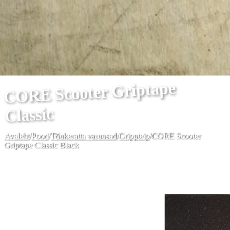
CORE Scooter Griptape
Classic
Avaleht
/
Pood
/
Tõukeratta varuosad
/
Grippteip
/
CORE Scooter
Griptape Classic Black