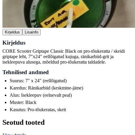
Kirjeldus
Lisainfo
Kirjeldus
CORE Scooter Griptape Classic Black on pro-tõukeratta / skeidi
griptape leht, 7"x24" eellõigatud kujuga, ränikarbiid-grit ja
isekleepuva alusega, mõeldud pro-tõukeratta taldadele.
Tehnilised andmed
Suurus: 7" x 24" (eellõigatud)
Karedus: Ränikarbiid (keskmine-jäme)
Alus: Isekleepuv (eelnevalt peal)
Muster: Black
Kasutus: Pro-tõukeratas, skeit
Seotud tooted