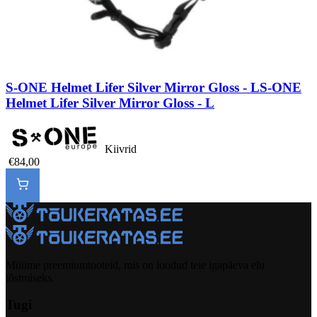
S-ONE Helmet Lifer Silver Mirror Gloss - L
S-ONE
Helmet Lifer Silver Mirror Gloss - L
Kiivrid
€84,00
Müüme preemiumtooteid, mis on loodud teie igapäeva elu
tõstmiseks.
Tugi