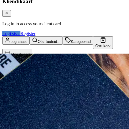
Kliendikaart
Log in to access your client card
Logi sisse
Register
Logi sisse
Otsi tooteid...
Kategooriad
Ostukorv
Kliendikaart