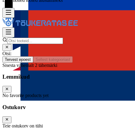
Lisa mõned tooted alustamiseks
Otsi:
Tervest epoest
Sellest kategooriast
Sisesta vähemalt 2 tähemärki
Lemmikud
No favorite products yet
Ostukorv
Teie ostukorv on tühi