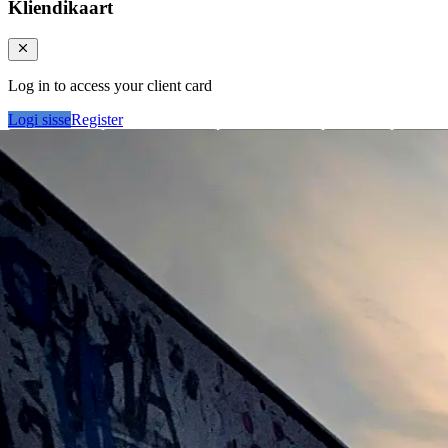
Kliendikaart
Log in to access your client card
Logi sisse
Register
Logi sisse
Otsi tooteid...
Kategooriad
Klie
Ostukorv