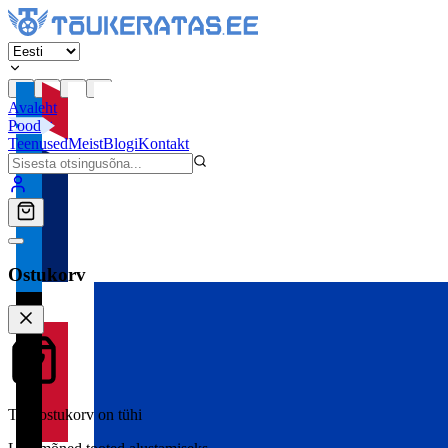
Avaleht
Pood
Teenused
Meist
Blogi
Kontakt
Ostukorv
Teie ostukorv on tühi