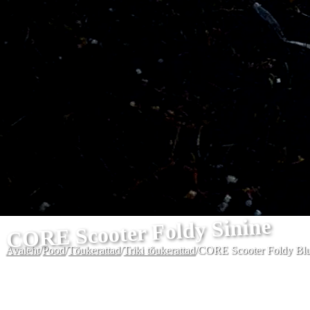
CORE Scooter Foldy Sinine
Avaleht
/
Pood
/
Tõukerattad
/
Triki tõukerattad
/
CORE Scooter Foldy Bl